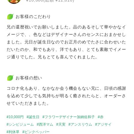
¥10,000(総額 ¥12,810)
お客様のこだわり
兄の還暦祝いでお願いしました。品のあるそして華やかなイ
メージで、、色などはデザイナーさんのセンスにおまかせし
ました。元日が誕生日なのでお正月のめでたさに合わせいた
だいたのか、和でもあり、洋でもあり、とても素敵でイメー
ジ通りでした。兄もとても喜んでくれました。
お客様の想い
コロナ化もあり、なかなか会う機会もない兄に、日頃の感謝
を込めて少しでも気持ちが明るく癒されたらと、オーダーさ
せていただきました。
10,000円
誕生日
フラワーデザイナー加納佐和子
赤
シンビジューム
西洋マム
天実
アンスリウム
アジサイ
利休草
ピンクペッパー