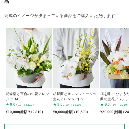
品
完成のイメージが決まっている商品をご購入いただけます。
胡蝶蘭と百合の生花アレン
胡蝶蘭とオンシジュームの
福を呼ぶ ひょう
ジ 白 M
生花アレンジ 白 S
蘭の生花アレンジ
★
9.6
★
9.6
★
9.6
/ 10
（3210）
/ 10
（3210）
/ 10
（3210
¥10,000(総額 ¥12,810)
¥8,000(総額 ¥10,500)
¥20,000(総額 ¥24