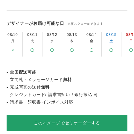
デザイナーがお届け可能な日
※横スクロールできます
08/10
08/11
08/12
08/13
08/14
08/15
08/
月
火
水
木
金
土
日
×
-
全国配送
可能
- 立て札・メッセージカード
無料
- 完成写真の送付
無料
- クレジットカード/ 請求書払い / 銀行振込 可
- 請求書・領収書 インボイス対応
このイメージでセミオーダーする