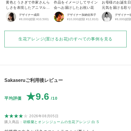
黄色とうさぎで作家さんら
作品をイメージしてサイン
お母様のお誕生
しさを表現したアニマルア
会へお届けしたお祝い花
元気を届ける彩
レンジ
花アレンジ
デザイナー
成田
デザイナー
加納佐和子
デザイナー
¥8,000(総額 ¥10,500)
¥10,000(総額 ¥12,810)
¥6,000(総額
生花アレンジ(置けるお花)
のすべての事例を見る
Sakaseruご利用後レビュー
★9.6
平均評価
/10
2026年08月05日
購入商品：
胡蝶蘭とオンシジュームの生花アレンジ 白 S