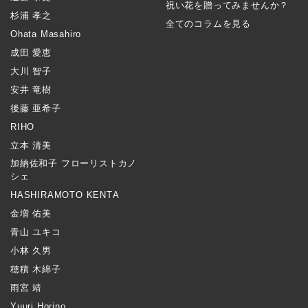
祝い花を贈ってみませんか？
杉浦 孝之
全てのコラムを見る
Ohata Masahiro
成田 愛恵
大川 智子
安井 竜樹
後藤 亜希子
RIHO
立本 清美
加納佐和子 フローリストカノ
シェ
HASHIRAMOTO KENTA
金増 佑美
青山 ユキコ
小林 久男
穂積 木綿子
雨宮 靖
Yuuri Horino