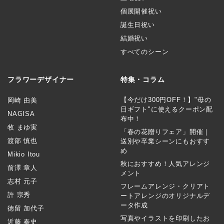
個展開催祝い
誕生日祝い
結婚祝い
すべてのシーン
フラワーデザイナー
特集・コラム
【今だけ300円OFF！】"母の
岡崎 由美
日ギフト"に使えるクーポン配
NAGISA
布中！
牧 まゆ実
「春の花贈りフェア」開催｜
渡部 慎也
送別や卒業シーンにもおすす
め
Mikio Itou
秋におすすめ！人気アレンジ
前澤 章人
メント
志村 元子
フレームアレンジ・クリアト
許 宗秀
ートアレンジのオリジナルデ
ータ作成
徳留 加代子
写真やイラストを印刷したお
近藤 泰史