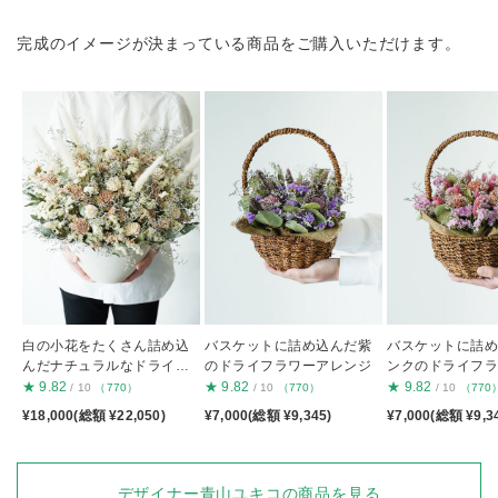
完成のイメージが決まっている商品をご購入いただけます。
白の小花をたくさん詰め込
バスケットに詰め込んだ紫
バスケットに詰
んだナチュラルなドライフ
のドライフラワーアレンジ
ンクのドライフ
ラワーアレンジ
ンジ
★
9.82
★
9.82
★
9.82
/ 10
（770）
/ 10
（770）
/ 10
（770
¥18,000(総額 ¥22,050)
¥7,000(総額 ¥9,345)
¥7,000(総額 ¥9,3
デザイナー青山ユキコの商品を見る