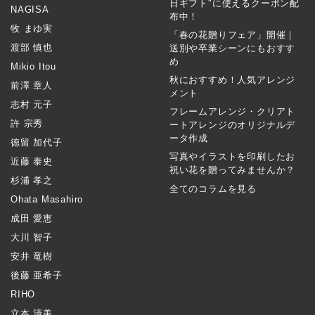
日ギフト"に使えるクーポン配
NAGISA
布中！
牧 まゆ実
「春の花贈りフェア」開催｜
渡部 慎也
送別や卒業シーンにもおすす
め
Mikio Itou
秋におすすめ！人気アレンジ
前澤 章人
メント
志村 元子
フレームアレンジ・クリアト
許 宗秀
ートアレンジのオリジナルデ
ータ作成
徳留 加代子
写真やイラストを印刷したお
近藤 泰史
祝い花を贈ってみませんか？
杉浦 孝之
全てのコラムを見る
Ohata Masahiro
成田 愛恵
大川 智子
安井 竜樹
後藤 亜希子
RIHO
立本 清美