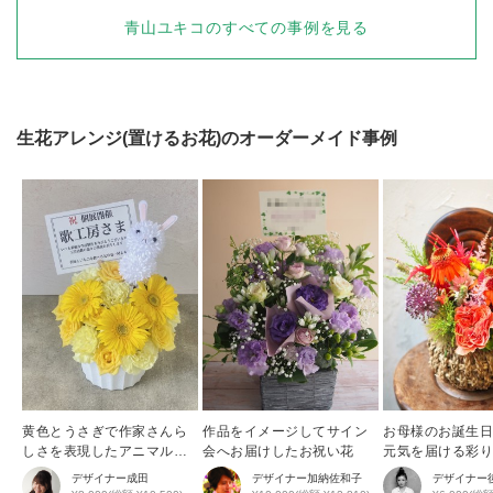
青山ユキコ
のすべての事例を見る
生花アレンジ(置けるお花)
のオーダーメイド事例
黄色とうさぎで作家さんら
作品をイメージしてサイン
お母様のお誕生
しさを表現したアニマルア
会へお届けしたお祝い花
元気を届ける彩
レンジ
花アレンジ
デザイナー
成田
デザイナー
加納佐和子
デザイナー