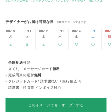
エリンジューム
レッドブルニア
アカシア
ドラセナ
姫リンゴ
デザイナーがお届け可能な日
※横スクロールできます
08/10
08/11
08/12
08/13
08/14
08/15
08/
月
火
水
木
金
土
日
×
×
×
-
全国配送
可能
- 立て札・メッセージカード
無料
- 完成写真の送付
無料
- クレジットカード/ 請求書払い / 銀行振込 可
- 請求書・領収書 インボイス対応
このイメージでセミオーダーする