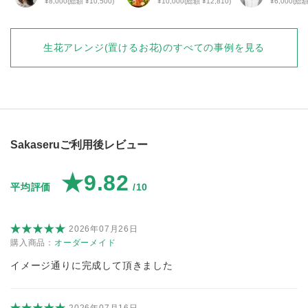
¥8,000(総額 ¥10,500)
¥10,000(総額 ¥12,810)
¥6,000(総額
生花アレンジ(置けるお花)
のすべての事例を見る
Sakaseruご利用後レビュー
★9.82
平均評価
/10
2026年07月26日
購入商品：
オーダーメイド
イメージ通りに完成して頂きました
2026年07月16日