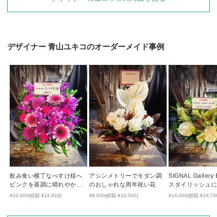
デザイナー
青山ユキコ
のオーダーメイド事例
飲み食い横丁なべすけ様へ
アシンメトリーでモダン調
SIGNAL Gallery
ピンクを基調に晴れやかな
のおしゃれな周年祝い花
スタイリッシュ
雰囲気でおつくりした周年
したご開店祝い
¥10,000(総額 ¥12,810)
¥8,000(総額 ¥10,500)
¥16,000(総額 ¥19,74
祝い花