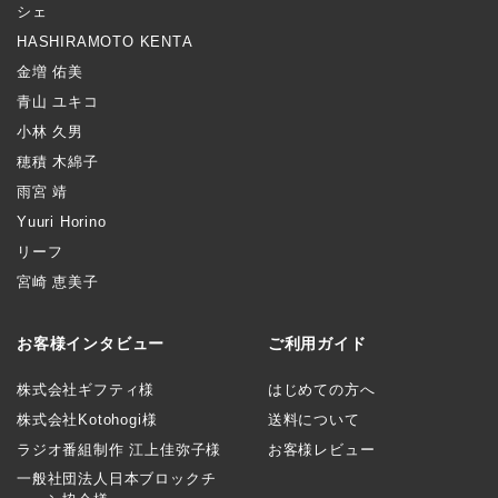
シェ
HASHIRAMOTO KENTA
金増 佑美
青山 ユキコ
小林 久男
穂積 木綿子
雨宮 靖
Yuuri Horino
リーフ
宮崎 恵美子
お客様インタビュー
ご利用ガイド
株式会社ギフティ様
はじめての方へ
株式会社Kotohogi様
送料について
ラジオ番組制作 江上佳弥子様
お客様レビュー
一般社団法人日本ブロックチ