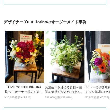
デザイナー
YuuriHorino
のオーダーメイド事例
「LIVE COFFEE KIMURA
お誕生日を迎える奥様へ感
DJバーの御開店
様へ」 オーナー様のお好き
謝の気持ちを込めておつく
ンジを基調にお
な色でおつくりしたリニュ
りしたアレンジメント
鮮やかなアレン
¥10,000(総額 ¥12,810)
¥10,000(総額 ¥12,810)
¥5,000(総額 ¥7,035)
ーアルオープン祝い花