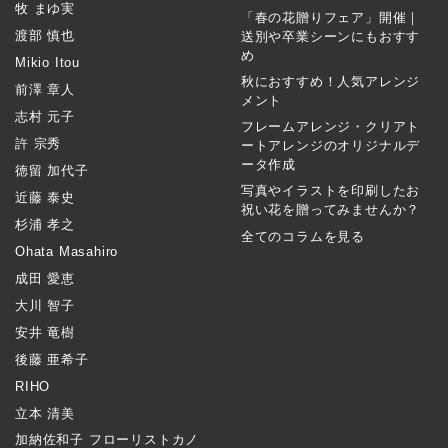
牧 まゆ実
「春の花贈りフェア」開催｜
渡部 慎也
送別や卒業シーンにもおすす
め
Mikio Itou
秋におすすめ！人気アレンジ
前澤 章人
メント
志村 元子
フレームアレンジ・クリアト
許 宗秀
ートアレンジのオリジナルデ
ータ作成
徳留 加代子
写真やイラストを印刷したお
近藤 泰史
祝い花を贈ってみませんか？
杉浦 孝之
全てのコラムを見る
Ohata Masahiro
成田 愛恵
大川 智子
安井 竜樹
後藤 亜希子
RIHO
立本 清美
加納佐和子 フローリストカノ