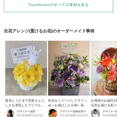
YuuriHorino
のすべての事例を見る
生花アレンジ(置けるお花)
のオーダーメイド事例
黄色とうさぎで作家さんら
作品をイメージしてサイン
お母様のお誕生
しさを表現したアニマルア
会へお届けしたお祝い花
元気を届ける彩
レンジ
花アレンジ
デザイナー
成田
デザイナー
加納佐和子
デザイナー
¥8,000(総額 ¥10,500)
¥10,000(総額 ¥12,810)
¥6,000(総額