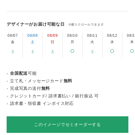
デザイナーがお届け可能な日
※横スクロールできます
08/07
08/08
08/09
08/10
08/11
08/12
08/
金
土
日
月
火
水
木
×
×
×
×
-
全国配送
可能
- 立て札・メッセージカード
無料
- 完成写真の送付
無料
- クレジットカード/ 請求書払い / 銀行振込 可
- 請求書・領収書 インボイス対応
このイメージでセミオーダーする