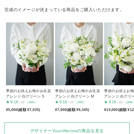
完成のイメージが決まっている商品をご購入いただけます。
季節のお供えお悔やみ生花
季節のお供えお悔やみ生花
季節のお供えお
アレンジ 白グリーン S
アレンジ 白グリーン M
アレンジ 白グリー
★
9.18
★
9.18
★
9.18
/ 10
（366）
/ 10
（366）
/ 10
（366
¥5,000(総額 ¥7,035)
¥7,000(総額 ¥9,345)
¥10,000(総額 ¥12
デザイナーYuuriHorinoの商品を見る