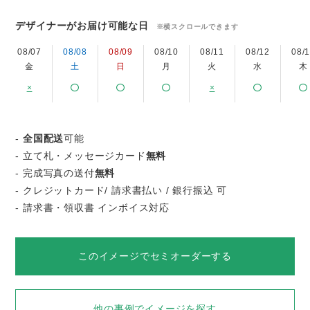
デザイナーがお届け可能な日
※横スクロールできます
08/07
08/08
08/09
08/10
08/11
08/12
08/
金
土
日
月
火
水
木
×
×
-
全国配送
可能
- 立て札・メッセージカード
無料
- 完成写真の送付
無料
- クレジットカード/ 請求書払い / 銀行振込 可
- 請求書・領収書 インボイス対応
このイメージでセミオーダーする
他の事例でイメージを探す