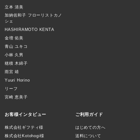
立本 清美
加納佐和子 フローリストカノ
シェ
HASHIRAMOTO KENTA
金増 佑美
青山 ユキコ
小林 久男
穂積 木綿子
雨宮 靖
Yuuri Horino
リーフ
宮崎 恵美子
お客様インタビュー
ご利用ガイド
株式会社ギフティ様
はじめての方へ
株式会社Kotohogi様
送料について