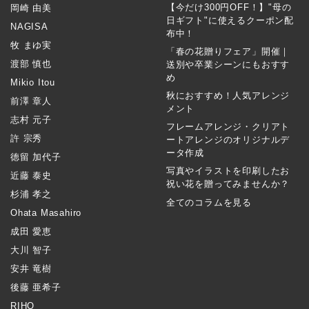
【今だけ300円OFF！】"母の
岡崎 由美
日ギフト"に使えるクーポン配
NAGISA
布中！
牧 まゆ実
「春の花贈りフェア」開催｜
渡部 慎也
送別や卒業シーンにもおすす
め
Mikio Itou
秋におすすめ！人気アレンジ
前澤 章人
メント
志村 元子
フレームアレンジ・クリアト
許 宗秀
ートアレンジのオリジナルデ
ータ作成
徳留 加代子
写真やイラストを印刷したお
近藤 泰史
祝い花を贈ってみませんか？
杉浦 孝之
全てのコラムを見る
Ohata Masahiro
成田 愛恵
大川 智子
安井 竜樹
後藤 亜希子
RIHO