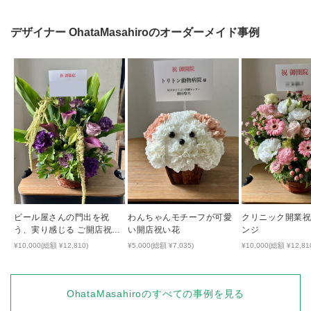
デザイナー
OhataMasahiro
のオーダーメイド事例
ビール屋さんの門出を祝
わんちゃんモチーフが可愛
クリニック開業
う、実り感じる ご開店祝い
い開店祝い花
ンジ
花
¥10,000(総額 ¥12,810)
¥5,000(総額 ¥7,035)
¥10,000(総額 ¥12,81
OhataMasahiro
のすべての事例を見る