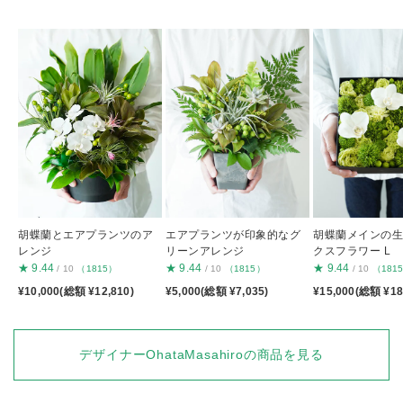
胡蝶蘭とエアプランツのア
エアプランツが印象的なグ
胡蝶蘭メインの
レンジ
リーンアレンジ
クスフラワー L
★
9.44
★
9.44
★
9.44
/ 10
（1815）
/ 10
（1815）
/ 10
（181
¥10,000(総額 ¥12,810)
¥5,000(総額 ¥7,035)
¥15,000(総額 ¥18
デザイナーOhataMasahiroの商品を見る