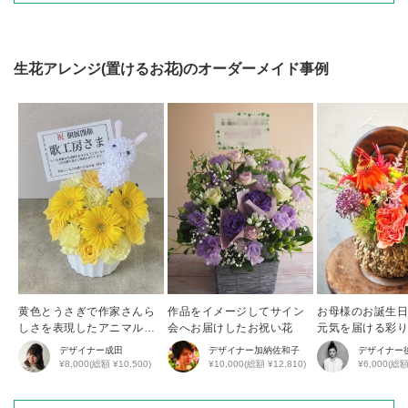
生花アレンジ(置けるお花)
のオーダーメイド事例
黄色とうさぎで作家さんら
作品をイメージしてサイン
お母様のお誕生
しさを表現したアニマルア
会へお届けしたお祝い花
元気を届ける彩
レンジ
花アレンジ
デザイナー
成田
デザイナー
加納佐和子
デザイナー
¥8,000(総額 ¥10,500)
¥10,000(総額 ¥12,810)
¥6,000(総額