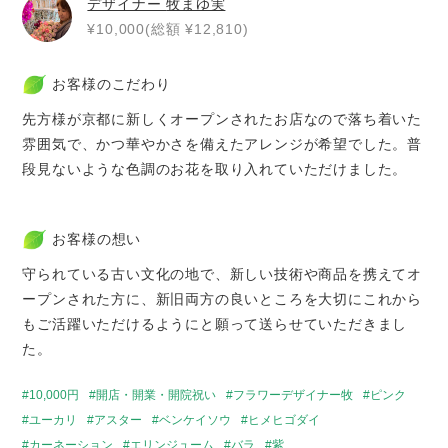
デザイナー
牧まゆ実
¥10,000(総額 ¥12,810)
お客様のこだわり
先方様が京都に新しくオープンされたお店なので落ち着いた
雰囲気で、かつ華やかさを備えたアレンジが希望でした。普
段見ないような色調のお花を取り入れていただけました。
お客様の想い
守られている古い文化の地で、新しい技術や商品を携えてオ
ープンされた方に、新旧両方の良いところを大切にこれから
もご活躍いただけるようにと願って送らせていただきまし
た。
10,000円
開店・開業・開院祝い
フラワーデザイナー牧
ピンク
ユーカリ
アスター
ベンケイソウ
ヒメヒゴダイ
カーネーション
エリンジューム
バラ
紫