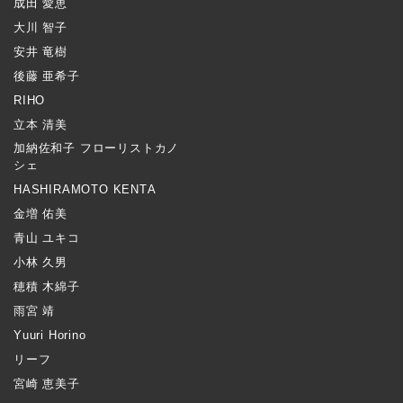
成田 愛恵
大川 智子
安井 竜樹
後藤 亜希子
RIHO
立本 清美
加納佐和子 フローリストカノ
シェ
HASHIRAMOTO KENTA
金増 佑美
青山 ユキコ
小林 久男
穂積 木綿子
雨宮 靖
Yuuri Horino
リーフ
宮崎 恵美子