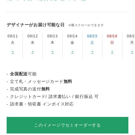
デザイナーがお届け可能な日
※横スクロールできます
08/11
08/12
08/13
08/14
08/15
08/16
08/
火
水
木
金
土
日
月
×
×
×
×
×
×
×
-
全国配送
可能
- 立て札・メッセージカード
無料
- 完成写真の送付
無料
- クレジットカード/ 請求書払い / 銀行振込 可
- 請求書・領収書 インボイス対応
このイメージでセミオーダーする