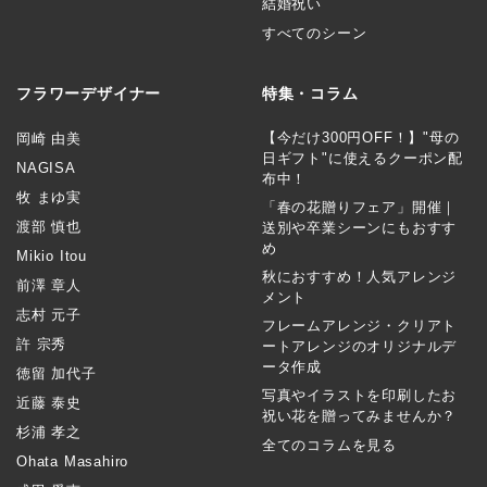
結婚祝い
すべてのシーン
フラワーデザイナー
特集・コラム
【今だけ300円OFF！】"母の
岡崎 由美
日ギフト"に使えるクーポン配
NAGISA
布中！
牧 まゆ実
「春の花贈りフェア」開催｜
渡部 慎也
送別や卒業シーンにもおすす
め
Mikio Itou
秋におすすめ！人気アレンジ
前澤 章人
メント
志村 元子
フレームアレンジ・クリアト
許 宗秀
ートアレンジのオリジナルデ
ータ作成
徳留 加代子
写真やイラストを印刷したお
近藤 泰史
祝い花を贈ってみませんか？
杉浦 孝之
全てのコラムを見る
Ohata Masahiro