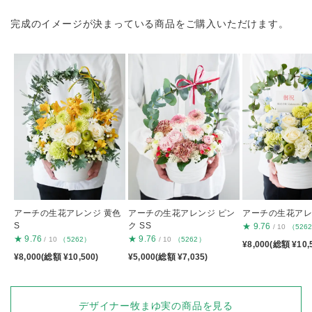
完成のイメージが決まっている商品をご購入いただけます。
アーチの生花アレンジ 黄色
アーチの生花アレンジ ピン
アーチの生花アレン
S
ク SS
★
9.76
/ 10
（526
★
9.76
★
9.76
/ 10
（5262）
/ 10
（5262）
¥8,000(総額 ¥10,
¥8,000(総額 ¥10,500)
¥5,000(総額 ¥7,035)
デザイナー牧まゆ実の商品を見る