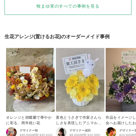
牧まゆ実
のすべての事例を見る
生花アレンジ(置けるお花)
のオーダーメイド事例
オレンジと胡蝶蘭で華やか
黄色とうさぎで作家さんら
作品をイメージ
に彩る、周年祝い花
しさを表現したアニマルア
会へお届けした
レンジ
デザイナー
牧
デザイナー
成田
デザイナー
¥30,000(総額 ¥35,910)
¥8,000(総額 ¥10,500)
¥10,000(総