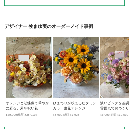
デザイナー
牧まゆ実
のオーダーメイド事例
オレンジと胡蝶蘭で華やか
ひまわりが映えるビタミン
淡いピンクを基
に彩る、周年祝い花
カラー生花アレンジ
雰囲気でおつく
祝い花
¥30,000(総額 ¥35,910)
¥5,000(総額 ¥7,035)
¥8,000(総額 ¥10,500