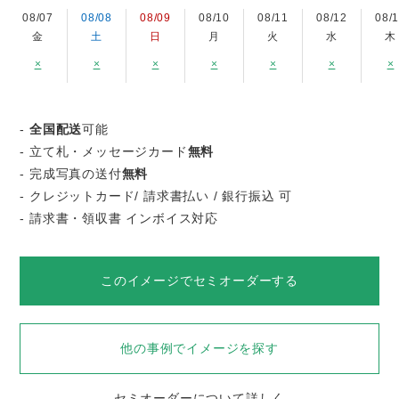
08/07
08/08
08/09
08/10
08/11
08/12
08/
金
土
日
月
火
水
木
×
×
×
×
×
×
×
-
全国配送
可能
- 立て札・メッセージカード
無料
- 完成写真の送付
無料
- クレジットカード/ 請求書払い / 銀行振込 可
- 請求書・領収書 インボイス対応
このイメージでセミオーダーする
他の事例でイメージを探す
セミオーダーについて詳しく