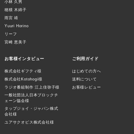
小林 久男
穂積 木綿子
雨宮 靖
Yuuri Horino
リーフ
宮崎 恵美子
お客様インタビュー
ご利用ガイド
株式会社ギフティ様
はじめての方へ
株式会社Kotohogi様
送料について
ラジオ番組制作 江上佳弥子様
お客様レビュー
一般社団法人日本ブロックチ
ェーン協会様
タップジョイ・ジャパン株式
会社様
ユアサクオビス株式会社様