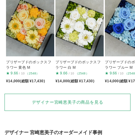
プリザーブドのボックスフ
プリザーブドのボックスフ
プリザーブドの
ラワー 黄色 M
ラワー 白 M
ラワー ブルー M
★
9.66
★
9.66
★
9.66
/ 10
（2548）
/ 10
（2548）
/ 10
（254
¥14,000(総額 ¥17,430)
¥14,000(総額 ¥17,430)
¥14,000(総額 ¥17
デザイナー宮崎恵美子の商品を見る
デザイナー
宮崎恵美子
のオーダーメイド事例