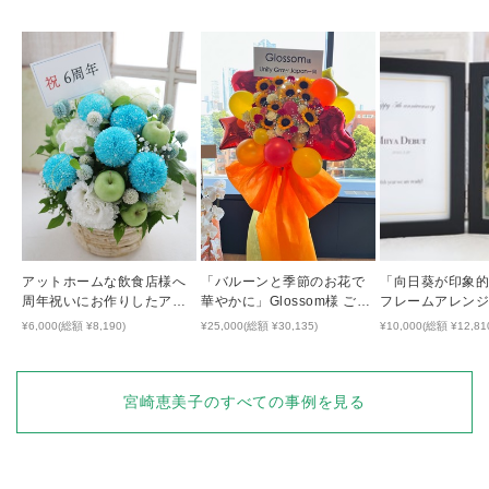
アットホームな飲食店様へ
「バルーンと季節のお花で
「向日葵が印象
周年祝いにお作りしたアレ
華やかに」Glossom様 ご移
フレームアレン
ンジメント
転祝い・スタンド花
¥6,000(総額 ¥8,190)
¥25,000(総額 ¥30,135)
¥10,000(総額 ¥12,81
宮崎恵美子
のすべての事例を見る