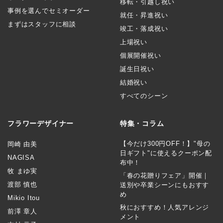
移転・引越し祝い
事例を選んでセミオーダー
就任・昇進祝い
まずはスタッフに相談
竣工・落成祝い
上場祝い
個展開催祝い
誕生日祝い
結婚祝い
すべてのシーン
フラワーデザイナー
特集・コラム
【今だけ300円OFF！】"母の
岡崎 由美
日ギフト"に使えるクーポン配
NAGISA
布中！
牧 まゆ実
「春の花贈りフェア」開催｜
渡部 慎也
送別や卒業シーンにもおすす
め
Mikio Itou
秋におすすめ！人気アレンジ
前澤 章人
メント