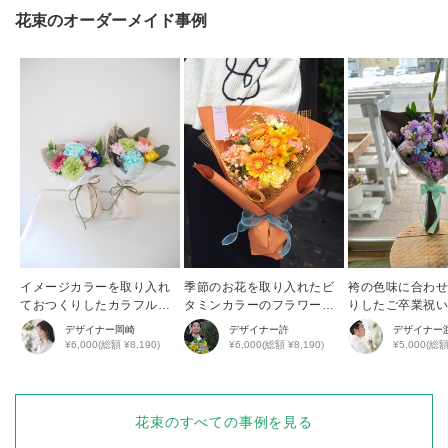
花束
のオーダーメイド事例
イメージカラーを取り入れ
季節のお花を取り入れたビ
袴の色味に合わ
ておつくりしたカラフルブ
タミンカラーのフラワーブ
りしたご卒業祝
ーケ
ーケ
デザイナー
岡崎
デザイナー
許
デザイナー
¥6,000(総額 ¥8,190)
¥6,000(総額 ¥8,190)
¥5,000(総額
花束
のすべての事例を見る