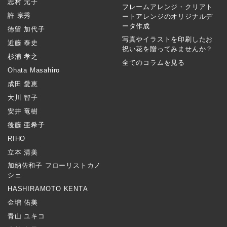
志村 元子
フレームアレンジ・クリアト
許 宗秀
ートアレンジのオリジナルデ
ータ作成
徳留 加代子
写真やイラストを印刷したお
近藤 泰史
祝い花を贈ってみませんか？
杉浦 孝之
全てのコラムを見る
Ohata Masahiro
成田 愛恵
大川 智子
安井 竜樹
後藤 亜希子
RIHO
立本 清美
加納佐和子 フローリストカノ
シェ
HASHIRAMOTO KENTA
金増 佑美
青山 ユキコ