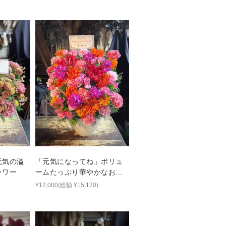
元気の溢
「元気になってね」ボリュ
ラワー
ームたっぷり華やかなお花
でおつくりしたバースデー
¥12,000(総額 ¥15,120)
フラワー