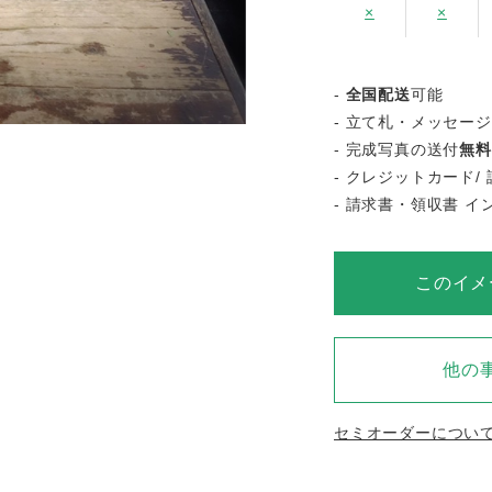
×
×
-
全国配送
可能
- 立て札・メッセー
- 完成写真の送付
無料
- クレジットカード/ 
- 請求書・領収書 
このイメ
他の
セミオーダーについ