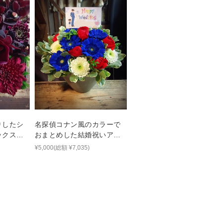
りしたシ
名探偵コナン風のカラーで
ックスフ
おまとめした結婚祝いアレ
ンジメント
¥5,000(総額 ¥7,035)