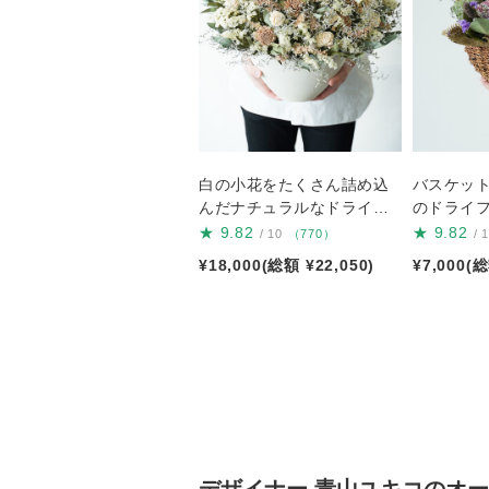
白の小花をたくさん詰め込
バスケッ
んだナチュラルなドライフ
のドライ
ラワーアレンジ
★
9.82
★
9.82
/ 10
（770）
/ 
¥18,000(総額 ¥22,050)
¥7,000(総