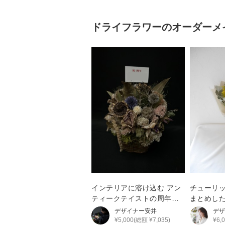
ドライフラワー
のオーダーメ
インテリアに溶け込む アン
チューリ
ティークテイストの周年祝
まとめし
い花
デザイナー
安井
デザ
¥5,000(総額 ¥7,035)
¥6,