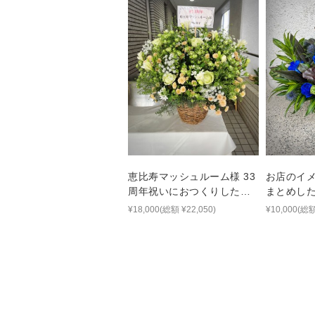
恵比寿マッシュルーム様 33
お店のイ
周年祝いにおつくりしたナ
まとめし
チュラルな生花アレンジ
ンジ
¥18,000(総額 ¥22,050)
¥10,000(総額