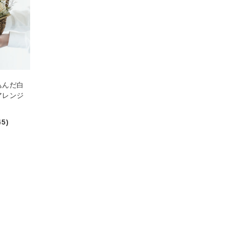
込んだ白
アレンジ
45)