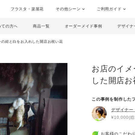
フラスタ・楽屋花
その他シーン
ご利用ガイド
めての方へ
商品一覧
オーダーメイド事例
デザイナ
ーの紺と白をお入れした開店お祝い花
お店のイメ
した開店お
この事例を制作した
デザイナー
¥10,000(総
お客様のこだわ