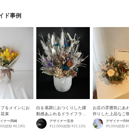
イド事例
ップをメインにお
白を基調におつくりした躍
お店の雰囲気にあ
た花束
動感あふれるドライフラワ
作りした上品なご
ーアレンジ
花
イナー
岡崎
デザイナー
安井
デザイナー
RI
000(総額 ¥8,190)
¥12,000(総額 ¥15,120)
¥5,000(総額 ¥7