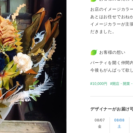
お店のイメージカラ
あとはお任せでおね
イメージカラーが主
だきました。
お客様の想い
パーティを開く仲間
今後もがんばって欲
10,000円
開店・開業
デザイナーがお届け
08/07
08/08
金
土