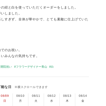
ーの紺と白を使っていただくオーダーをしました。
がいしました。
張しすぎず、全体が華やかで、とても素敵に仕上げていた
内でのお祝い。
しいみんなの気持ちです。
・開院祝い
フラワーデザイナー青山
白
可能な日
※横スクロールできます
08/09
08/10
08/11
08/12
08/13
08/14
08/15
日
月
火
水
木
金
土