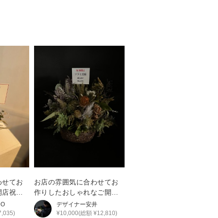
わせてお
お店の雰囲気に合わせてお
開店祝い
作りしたおしゃれなご開店
祝い花
HO
デザイナー
安井
,035)
¥10,000(総額 ¥12,810)