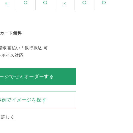
×
×
ジカード
無料
請求書払い / 銀行振込 可
インボイス対応
ージでセミオーダーする
事例でイメージを探す
て詳しく