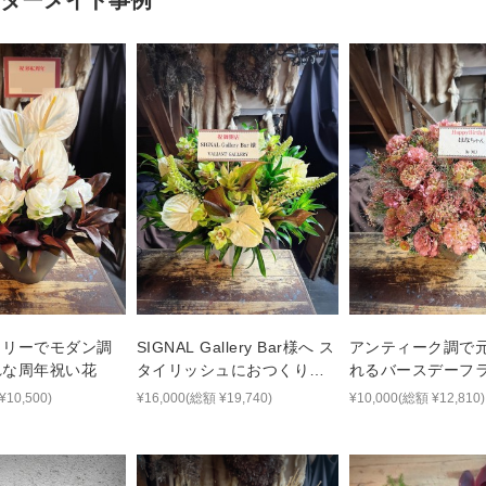
ダーメイド事例
トリーでモダン調
SIGNAL Gallery Bar様へ ス
アンティーク調で
れな周年祝い花
タイリッシュにおつくりし
れるバースデーフ
たご開店祝い花
¥10,500)
¥16,000(総額 ¥19,740)
¥10,000(総額 ¥12,810)