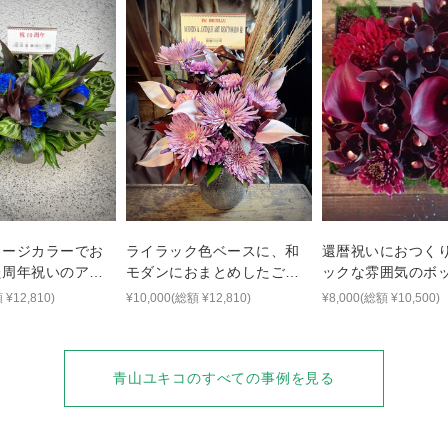
メージカラーでお
ライラック色ベースに、和
還暦祝いにおつく
た周年祝いのアレ
モダンにおまとめしたご出
ックな雰囲気のボ
演花
ラワー
 ¥12,810)
¥10,000(総額 ¥12,810)
¥8,000(総額 ¥10,500)
青山ユキコ
のすべての事例を見る