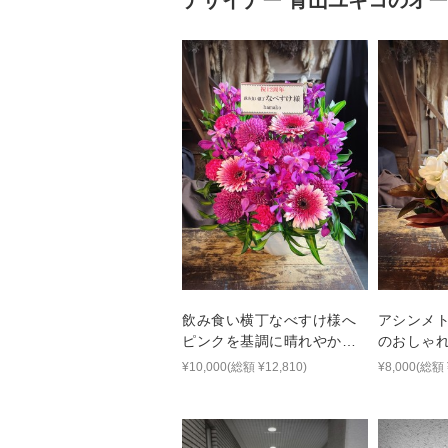
デザイナー
青山ユキコ
のオー
飲み食い横丁なべすけ様へ
アシンメ
ピンクを基調に晴れやかな
のおしゃ
雰囲気でおつくりした周年
¥10,000(総額 ¥12,810)
¥8,000(総額 
祝い花