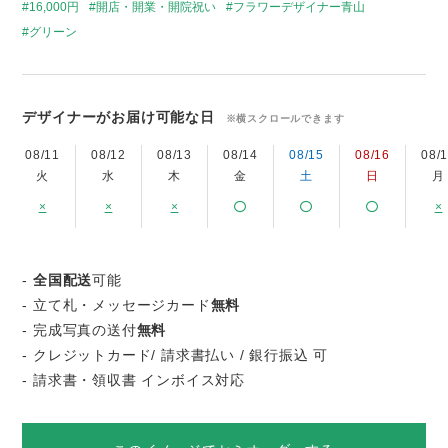
16,000円
開店・開業・開院祝い
フラワーデザイナー青山
グリーン
デザイナーがお届け可能な日
※横スクロールできます
08/11
08/12
08/13
08/14
08/15
08/16
08/
火
水
木
金
土
日
月
×
×
×
×
-
全国配送
可能
- 立て札・メッセージカード
無料
- 完成写真の送付
無料
- クレジットカード/ 請求書払い / 銀行振込 可
- 請求書・領収書 インボイス対応