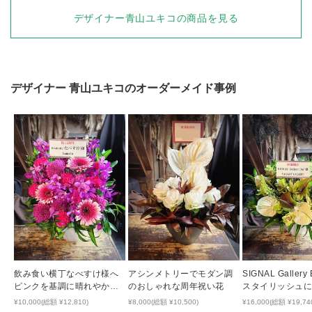
デザイナー青山ユキコの商品を見る
デザイナー
青山ユキコ
のオーダーメイド事例
飲み食い横丁なべすけ様へ
アシンメトリーでモダン調
SIGNAL Gallery
ピンクを基調に晴れやかな
のおしゃれな周年祝い花
スタイリッシュ
雰囲気でおつくりした周年
したご開店祝い
¥10,000(総額 ¥12,810)
¥8,000(総額 ¥10,500)
¥16,000(総額 ¥19,74
祝い花