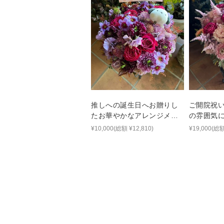
推しへの誕生日へお贈りし
ご開院祝
たお華やかなアレンジメン
の雰囲気
ト
りしたア
¥10,000(総額 ¥12,810)
¥19,000(総額