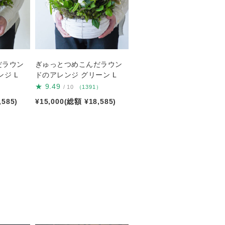
だラウン
ぎゅっとつめこんだラウン
ジ L
ドのアレンジ グリーン L
★
9.49
）
/ 10
（1391）
,585)
¥15,000(総額 ¥18,585)