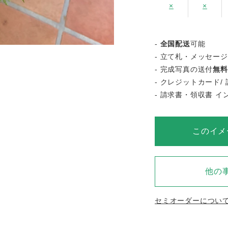
×
×
-
全国配送
可能
- 立て札・メッセー
- 完成写真の送付
無料
- クレジットカード/ 
- 請求書・領収書 
このイメ
他の
セミオーダーについ