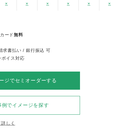
×
×
×
×
×
×
×
ジカード
無料
請求書払い / 銀行振込 可
インボイス対応
ージでセミオーダーする
事例でイメージを探す
て詳しく