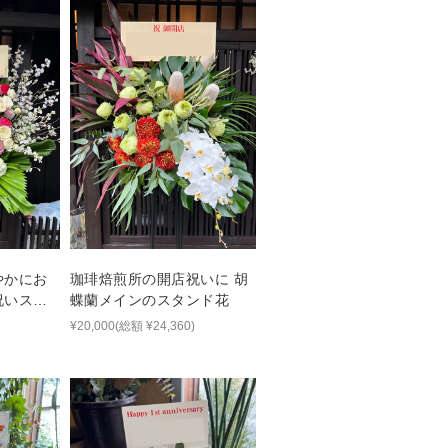
やかにお
珈琲焙煎所の開店祝いに 胡
祝いスタ
蝶蘭メインのスタンド花
¥20,000(総額 ¥24,360)