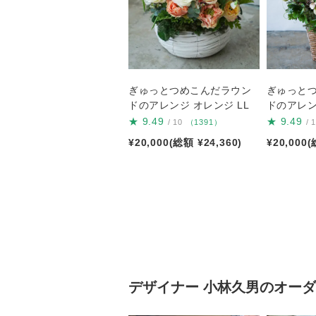
ぎゅっとつめこんだラウン
ぎゅっと
ドのアレンジ オレンジ LL
ドのアレン
★
9.49
★
9.49
/ 10
（1391）
/ 
¥20,000(総額 ¥24,360)
¥20,000(
デザイナー
小林久男
のオーダ