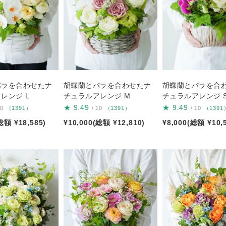
バラを合わせたナ
胡蝶蘭とバラを合わせたナ
胡蝶蘭とバラを合
レンジ L
チュラルアレンジ M
チュラルアレンジ 
★
9.49
★
9.49
10
（1391）
/ 10
（1391）
/ 10
（1391
総額 ¥18,585)
¥10,000(総額 ¥12,810)
¥8,000(総額 ¥10,