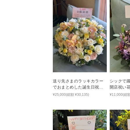
送り先さまのラッキカラー
シックで
でおまとめした誕生日祝い
開店祝い
のアレンジ
¥25,000(総額 ¥30,135)
¥11,000(総額