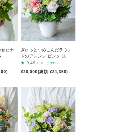
わせたナ
ぎゅっとつめこんだラウン
S
ドのアレンジ ピンク LL
★
9.49
）
/ 10
（1391）
500)
¥20,000(総額 ¥24,360)