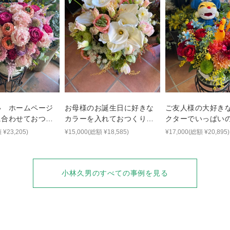
い ホームページ
お母様のお誕生日に好きな
ご友人様の大好き
に合わせておつく
カラーを入れておつくり上
クターでいっぱい
レンジメント
品なアレンジメント
いアレンジメント
 ¥23,205)
¥15,000(総額 ¥18,585)
¥17,000(総額 ¥20,895)
小林久男
のすべての事例を見る