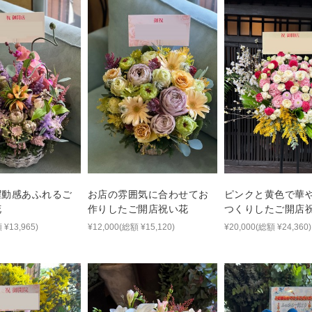
躍動感あふれるご
お店の雰囲気に合わせてお
ピンクと黄色で華
花
作りしたご開店祝い花
つくりしたご開店
ンド花
 ¥13,965)
¥12,000(総額 ¥15,120)
¥20,000(総額 ¥24,360)