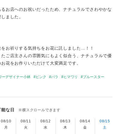
あるお店へのお祝いだったため、ナチュラルでさわやかな
望しました。
栄をお祈りする気持ちをお花に託しました…！！
またご店主さんの雰囲気にもよく似合う、ナチュラルで優
のお花をお作りいただけて大変満足です。
ワーデザイナー小林
ピンク
バラ
ヒマワリ
ブルースター
可能な日
※横スクロールできます
08/10
08/11
08/12
08/13
08/14
08/15
08/16
月
火
水
木
金
土
日