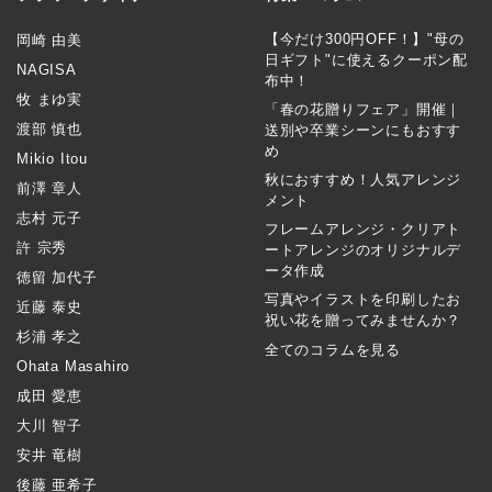
【今だけ300円OFF！】"母の
岡崎 由美
日ギフト"に使えるクーポン配
NAGISA
布中！
牧 まゆ実
「春の花贈りフェア」開催｜
渡部 慎也
送別や卒業シーンにもおすす
め
Mikio Itou
秋におすすめ！人気アレンジ
前澤 章人
メント
志村 元子
フレームアレンジ・クリアト
許 宗秀
ートアレンジのオリジナルデ
ータ作成
徳留 加代子
写真やイラストを印刷したお
近藤 泰史
祝い花を贈ってみませんか？
杉浦 孝之
全てのコラムを見る
Ohata Masahiro
成田 愛恵
大川 智子
安井 竜樹
後藤 亜希子