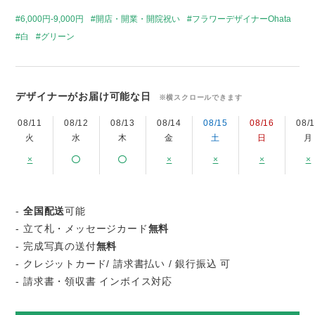
6,000円-9,000円
開店・開業・開院祝い
フラワーデザイナーOhata
白
グリーン
デザイナーがお届け可能な日
※横スクロールできます
08/11
08/12
08/13
08/14
08/15
08/16
08/
火
水
木
金
土
日
月
×
×
×
×
×
-
全国配送
可能
- 立て札・メッセージカード
無料
- 完成写真の送付
無料
- クレジットカード/ 請求書払い / 銀行振込 可
- 請求書・領収書 インボイス対応