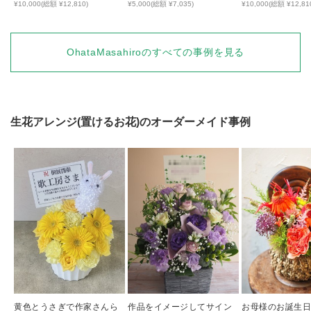
花
¥10,000(総額 ¥12,810)
¥5,000(総額 ¥7,035)
¥10,000(総額 ¥12,81
OhataMasahiro
のすべての事例を見る
生花アレンジ(置けるお花)
のオーダーメイド事例
黄色とうさぎで作家さんら
作品をイメージしてサイン
お母様のお誕生