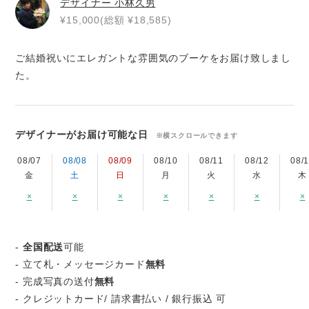
デザイナー
小林久男
¥15,000(総額 ¥18,585)
ご結婚祝いにエレガントな雰囲気のブーケをお届け致しまし
た。
デザイナーがお届け可能な日
※横スクロールできます
08/07
08/08
08/09
08/10
08/11
08/12
08/
金
土
日
月
火
水
木
×
×
×
×
×
×
×
-
全国配送
可能
- 立て札・メッセージカード
無料
- 完成写真の送付
無料
- クレジットカード/ 請求書払い / 銀行振込 可