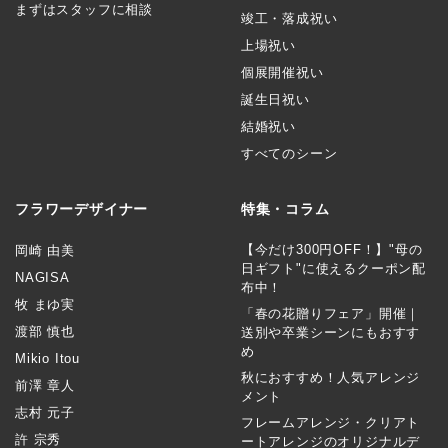
まずはスタッフに相談
竣工・落成祝い
上場祝い
個展開催祝い
誕生日祝い
結婚祝い
すべてのシーン
フラワーデザイナー
特集・コラム
【今だけ300円OFF！】"母の
岡崎 由美
日ギフト"に使えるクーポン配
NAGISA
布中！
牧 まゆ実
「春の花贈りフェア」開催｜
渡部 慎也
送別や卒業シーンにもおすす
め
Mikio Itou
秋におすすめ！人気アレンジ
前澤 章人
メント
志村 元子
フレームアレンジ・クリアト
許 宗秀
ートアレンジのオリジナルデ