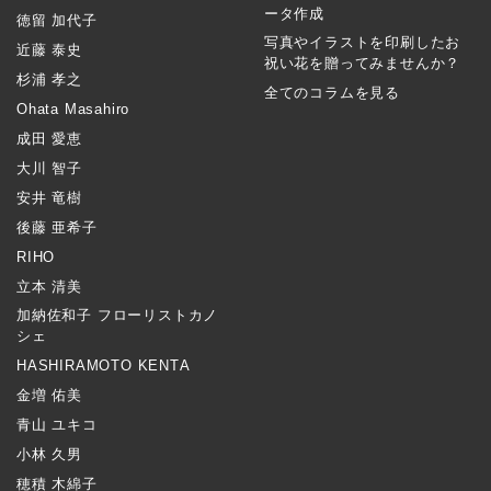
ータ作成
徳留 加代子
写真やイラストを印刷したお
近藤 泰史
祝い花を贈ってみませんか？
杉浦 孝之
全てのコラムを見る
Ohata Masahiro
成田 愛恵
大川 智子
安井 竜樹
後藤 亜希子
RIHO
立本 清美
加納佐和子 フローリストカノ
シェ
HASHIRAMOTO KENTA
金増 佑美
青山 ユキコ
小林 久男
穂積 木綿子