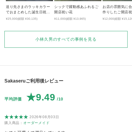
送り先さまのラッキカラー
シックで躍動感あふれるご
お店の雰囲気に
でおまとめした誕生日祝い
開店祝い花
作りしたご開店
のアレンジ
¥25,000(総額 ¥30,135)
¥11,000(総額 ¥13,965)
¥12,000(総額 ¥15,12
小林久男
のすべての事例を見る
Sakaseruご利用後レビュー
★9.49
平均評価
/10
2026年08月03日
購入商品：
オーダーメイド