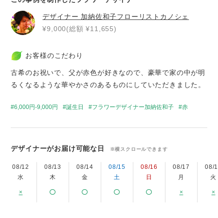
デザイナー
加納佐和子フローリストカノシェ
¥9,000(総額 ¥11,655)
お客様のこだわり
古希のお祝いで、父が赤色が好きなので、豪華で家の中が明
るくなるような華やかさのあるものにしていただきました。
6,000円-9,000円
誕生日
フラワーデザイナー加納佐和子
赤
デザイナーがお届け可能な日
※横スクロールできます
08/12
08/13
08/14
08/15
08/16
08/17
08/
水
木
金
土
日
月
火
×
×
×