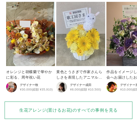
オレンジと胡蝶蘭で華やか
黄色とうさぎで作家さんら
作品をイメージ
に彩る、周年祝い花
しさを表現したアニマルア
会へお届けした
レンジ
デザイナー
牧
デザイナー
成田
デザイナー
¥30,000(総額 ¥35,910)
¥8,000(総額 ¥10,500)
¥10,000(総
生花アレンジ(置けるお花)
のすべての事例を見る