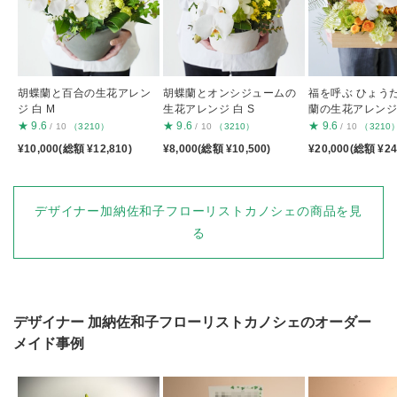
胡蝶蘭と百合の生花アレン
胡蝶蘭とオンシジュームの
福を呼ぶ ひょう
ジ 白 M
生花アレンジ 白 S
蘭の生花アレンジ
★
9.6
★
9.6
★
9.6
/ 10
（3210）
/ 10
（3210）
/ 10
（3210
¥10,000(総額 ¥12,810)
¥8,000(総額 ¥10,500)
¥20,000(総額 ¥24
デザイナー加納佐和子フローリストカノシェの商品を見
る
デザイナー
加納佐和子フローリストカノシェ
のオーダー
メイド事例