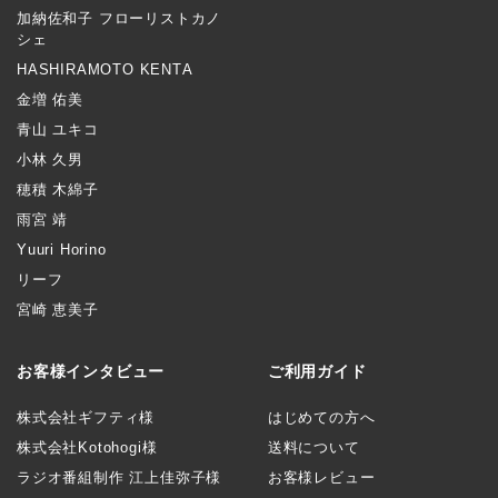
加納佐和子 フローリストカノ
シェ
HASHIRAMOTO KENTA
金増 佑美
青山 ユキコ
小林 久男
穂積 木綿子
雨宮 靖
Yuuri Horino
リーフ
宮崎 恵美子
お客様インタビュー
ご利用ガイド
株式会社ギフティ様
はじめての方へ
株式会社Kotohogi様
送料について
ラジオ番組制作 江上佳弥子様
お客様レビュー