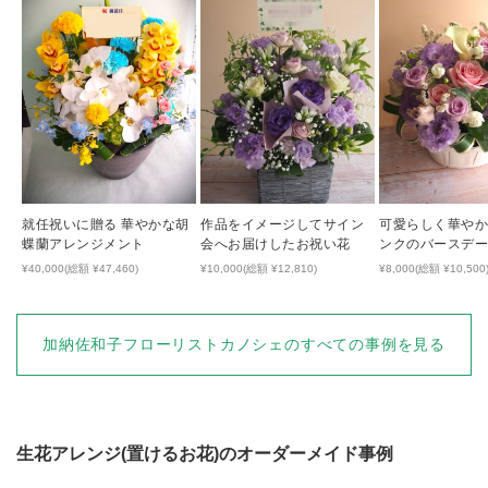
就任祝いに贈る 華やかな胡
作品をイメージしてサイン
可愛らしく華やか
蝶蘭アレンジメント
会へお届けしたお祝い花
ンクのバースデ
¥40,000(総額 ¥47,460)
¥10,000(総額 ¥12,810)
¥8,000(総額 ¥10,500
加納佐和子フローリストカノシェ
のすべての事例を見る
生花アレンジ(置けるお花)
のオーダーメイド事例