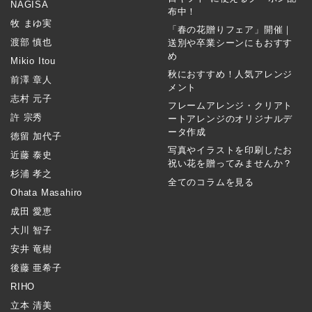
NAGISA
布中！
牧 まゆ実
「春の花贈りフェア」開催｜
渡部 慎也
送別や卒業シーンにもおすす
め
Mikio Itou
秋におすすめ！人気アレンジ
前澤 章人
メント
志村 元子
フレームアレンジ・クリアト
許 宗秀
ートアレンジのオリジナルデ
ータ作成
徳留 加代子
写真やイラストを印刷したお
近藤 泰史
祝い花を贈ってみませんか？
杉浦 孝之
全てのコラムを見る
Ohata Masahiro
成田 愛恵
大川 智子
安井 竜樹
後藤 亜希子
RIHO
立本 清美