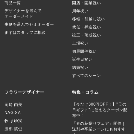
商品一覧
開店・開業祝い
デザイナーを選んで
周年祝い
オーダーメイド
移転・引越し祝い
事例を選んでセミオーダー
就任・昇進祝い
まずはスタッフに相談
竣工・落成祝い
上場祝い
個展開催祝い
誕生日祝い
結婚祝い
すべてのシーン
フラワーデザイナー
特集・コラム
【今だけ300円OFF！】"母の
岡崎 由美
日ギフト"に使えるクーポン配
NAGISA
布中！
牧 まゆ実
「春の花贈りフェア」開催｜
渡部 慎也
送別や卒業シーンにもおすす