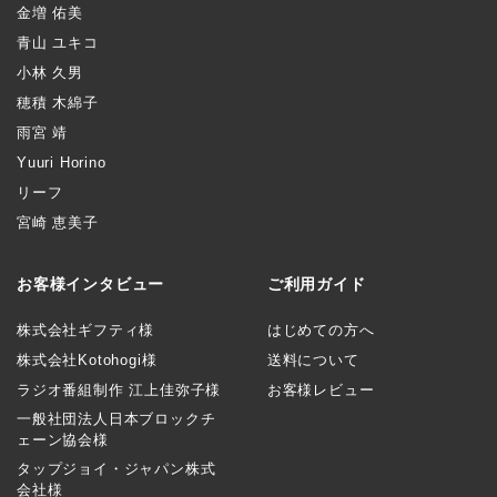
金増 佑美
青山 ユキコ
小林 久男
穂積 木綿子
雨宮 靖
Yuuri Horino
リーフ
宮崎 恵美子
お客様インタビュー
ご利用ガイド
株式会社ギフティ様
はじめての方へ
株式会社Kotohogi様
送料について
ラジオ番組制作 江上佳弥子様
お客様レビュー
一般社団法人日本ブロックチ
ェーン協会様
タップジョイ・ジャパン株式
会社様