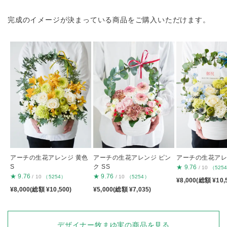
完成のイメージが決まっている商品をご購入いただけます。
アーチの生花アレンジ 黄色
アーチの生花アレンジ ピン
アーチの生花アレン
S
ク SS
★
9.76
/ 10
（525
★
9.76
★
9.76
/ 10
（5254）
/ 10
（5254）
¥8,000(総額 ¥10,
¥8,000(総額 ¥10,500)
¥5,000(総額 ¥7,035)
デザイナー牧まゆ実の商品を見る