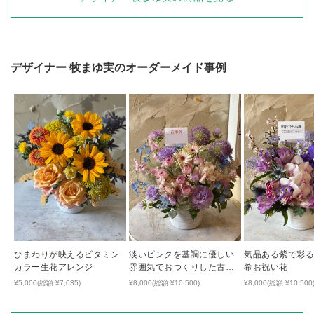
デザイナー
牧まゆ実
のオーダーメイド事例
ひまわりが映えるビタミン
淡いピンクを基調に優しい
気品ある紫で彩る
カラー生花アレンジ
雰囲気でおつくりした古希
希お祝い花
祝い花
¥5,000(総額 ¥7,035)
¥8,000(総額 ¥10,500)
¥8,000(総額 ¥10,500