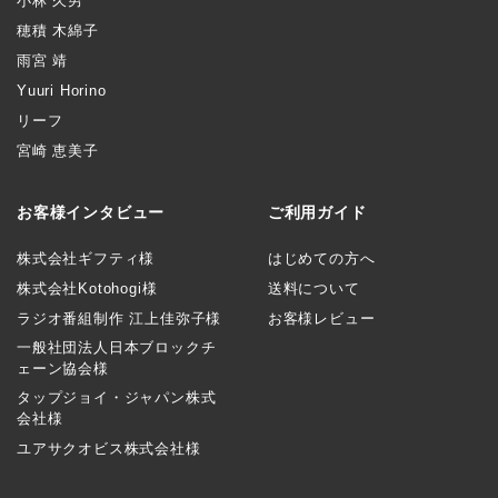
小林 久男
穂積 木綿子
雨宮 靖
Yuuri Horino
リーフ
宮崎 恵美子
お客様インタビュー
ご利用ガイド
株式会社ギフティ様
はじめての方へ
株式会社Kotohogi様
送料について
ラジオ番組制作 江上佳弥子様
お客様レビュー
一般社団法人日本ブロックチ
ェーン協会様
タップジョイ・ジャパン株式
会社様
ユアサクオビス株式会社様