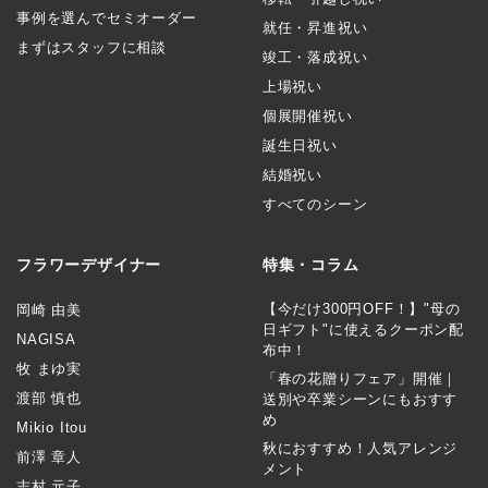
事例を選んでセミオーダー
就任・昇進祝い
まずはスタッフに相談
竣工・落成祝い
上場祝い
個展開催祝い
誕生日祝い
結婚祝い
すべてのシーン
フラワーデザイナー
特集・コラム
【今だけ300円OFF！】"母の
岡崎 由美
日ギフト"に使えるクーポン配
NAGISA
布中！
牧 まゆ実
「春の花贈りフェア」開催｜
渡部 慎也
送別や卒業シーンにもおすす
め
Mikio Itou
秋におすすめ！人気アレンジ
前澤 章人
メント
志村 元子