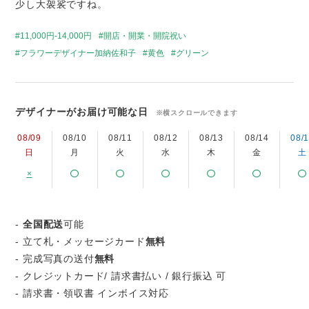
少し大袈裟ですね。
11,000円-14,000円
開店・開業・開院祝い
フラワーデザイナー加納佐和子
黄色
グリーン
デザイナーがお届け可能な日
※横スクロールできます
08/09
08/10
08/11
08/12
08/13
08/14
08/
日
月
火
水
木
金
土
×
-
全国配送
可能
- 立て札・メッセージカード
無料
- 完成写真の送付
無料
- クレジットカード/ 請求書払い / 銀行振込 可
- 請求書・領収書 インボイス対応