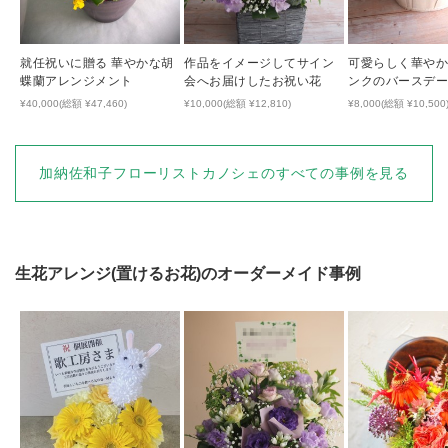
就任祝いに贈る 華やかな胡
作品をイメージしてサイン
可愛らしく華やか
蝶蘭アレンジメント
会へお届けしたお祝い花
ンクのバースデ
¥40,000(総額 ¥47,460)
¥10,000(総額 ¥12,810)
¥8,000(総額 ¥10,500
加納佐和子フローリストカノシェ
のすべての事例を見る
生花アレンジ(置けるお花)
のオーダーメイド事例