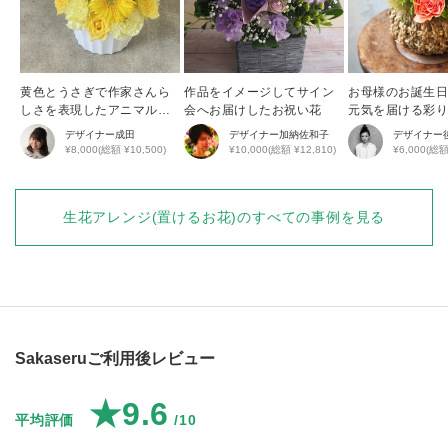
黄色とうさぎで作家さんら
作品をイメージしてサイン
お母様のお誕生
しさを表現したアニマルア
会へお届けしたお祝い花
元気を届ける彩
レンジ
花アレンジ
デザイナー
成田
デザイナー
加納佐和子
デザイナー
¥8,000(総額 ¥10,500)
¥10,000(総額 ¥12,810)
¥6,000(総額
生花アレンジ(置けるお花)
のすべての事例を見る
Sakaseruご利用後レビュー
★9.6
平均評価
/10