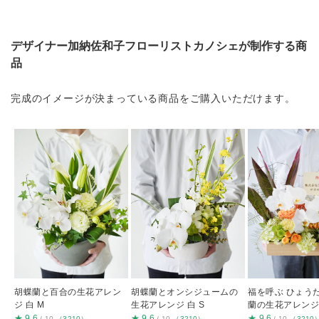
デザイナー加納佐和子フローリストカノシェが制作する商
品
完成のイメージが決まっている商品をご購入いただけます。
胡蝶蘭と百合の生花アレン
胡蝶蘭とオンシジュームの
福を呼ぶ ひょう
ジ 白 M
生花アレンジ 白 S
蘭の生花アレンジ
★
9.6
★
9.6
★
9.6
/ 10
（3210）
/ 10
（3210）
/ 10
（3210