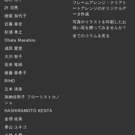
フレームアレンジ・クリアト
許 宗秀
ートアレンジのオリジナルデ
ータ作成
徳留 加代子
写真やイラストを印刷したお
近藤 泰史
祝い花を贈ってみませんか？
杉浦 孝之
全てのコラムを見る
Ohata Masahiro
成田 愛恵
大川 智子
安井 竜樹
後藤 亜希子
RIHO
立本 清美
加納佐和子 フローリストカノ
シェ
HASHIRAMOTO KENTA
金増 佑美
青山 ユキコ