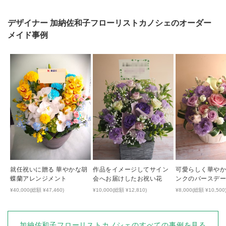
デザイナー
加納佐和子フローリストカノシェ
のオーダー
メイド事例
就任祝いに贈る 華やかな胡
作品をイメージしてサイン
可愛らしく華やか
蝶蘭アレンジメント
会へお届けしたお祝い花
ンクのバースデ
¥40,000(総額 ¥47,460)
¥10,000(総額 ¥12,810)
¥8,000(総額 ¥10,500
加納佐和子フローリストカノシェ
のすべての事例を見る