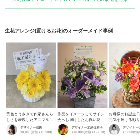
生花アレンジ(置けるお花)
のオーダーメイド事例
黄色とうさぎで作家さんら
作品をイメージしてサイン
お母様のお誕生
しさを表現したアニマルア
会へお届けしたお祝い花
元気を届ける彩
レンジ
花アレンジ
デザイナー
成田
デザイナー
加納佐和子
デザイナー
¥8,000(総額 ¥10,500)
¥10,000(総額 ¥12,810)
¥6,000(総額