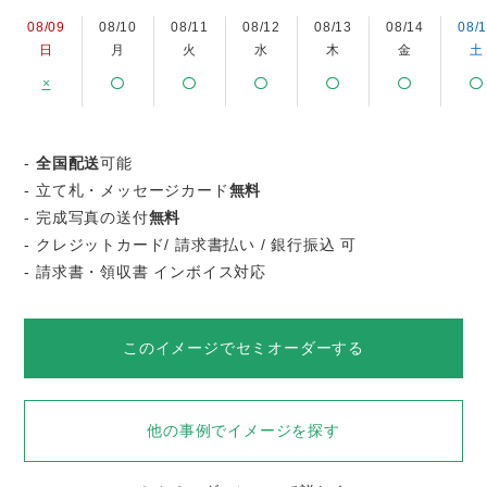
08/09
08/10
08/11
08/12
08/13
08/14
08/
日
月
火
水
木
金
土
×
-
全国配送
可能
- 立て札・メッセージカード
無料
- 完成写真の送付
無料
- クレジットカード/ 請求書払い / 銀行振込 可
- 請求書・領収書 インボイス対応
このイメージでセミオーダーする
他の事例でイメージを探す