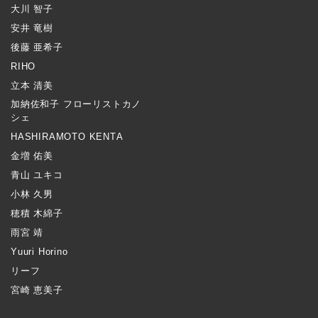
大川 智子
安井 竜樹
後藤 亜希子
RIHO
立本 清美
加納佐和子 フローリストカノ
シェ
HASHIRAMOTO KENTA
金増 佑美
青山 ユキコ
小林 久男
穂積 木綿子
雨宮 靖
Yuuri Horino
リーフ
宮崎 恵美子