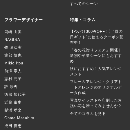
すべてのシーン
フラワーデザイナー
特集・コラム
【今だけ300円OFF！】"母の
岡崎 由美
日ギフト"に使えるクーポン配
NAGISA
布中！
牧 まゆ実
「春の花贈りフェア」開催｜
渡部 慎也
送別や卒業シーンにもおすす
め
Mikio Itou
秋におすすめ！人気アレンジ
前澤 章人
メント
志村 元子
フレームアレンジ・クリアト
許 宗秀
ートアレンジのオリジナルデ
ータ作成
徳留 加代子
写真やイラストを印刷したお
近藤 泰史
祝い花を贈ってみませんか？
杉浦 孝之
全てのコラムを見る
Ohata Masahiro
成田 愛恵