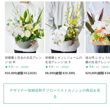
胡蝶蘭と百合の生花アレン
胡蝶蘭とオンシジュームの
福を呼ぶ ひょう
ジ 白 M
生花アレンジ 白 S
蘭の生花アレンジ
★
9.6
★
9.6
★
9.6
/ 10
（3210）
/ 10
（3210）
/ 10
（3210
¥10,000(総額 ¥12,810)
¥8,000(総額 ¥10,500)
¥20,000(総額 ¥24
デザイナー加納佐和子フローリストカノシェの商品を見
る