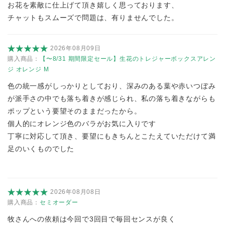
お花を素敵に仕上げて頂き嬉しく思っております、
チャットもスムーズで問題は、有りませんでした。
2026年08月09日
購入商品：
【〜8/31 期間限定セール】生花のトレジャーボックスアレン
ジ オレンジ M
色の統一感がしっかりとしており、深みのある葉や赤いつぼみ
が派手さの中でも落ち着きが感じられ、私の落ち着きながらも
ポップという要望そのままだったから。
個人的にオレンジ色のバラがお気に入りです
丁寧に対応して頂き、要望にもきちんとこたえていただけて満
足のいくものでした
2026年08月08日
購入商品：
セミオーダー
牧さんへの依頼は今回で3回目で毎回センスが良く