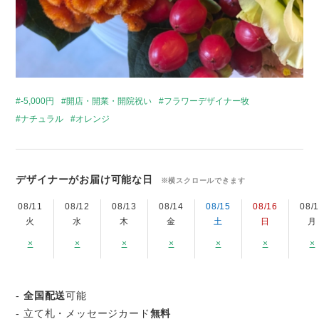
-5,000円
開店・開業・開院祝い
フラワーデザイナー牧
ナチュラル
オレンジ
デザイナーがお届け可能な日
※横スクロールできます
08/11
08/12
08/13
08/14
08/15
08/16
08/
火
水
木
金
土
日
月
×
×
×
×
×
×
×
-
全国配送
可能
- 立て札・メッセージカード
無料