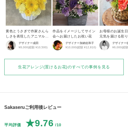
黄色とうさぎで作家さんら
作品をイメージしてサイン
お母様のお誕生
しさを表現したアニマルア
会へお届けしたお祝い花
元気を届ける彩
レンジ
花アレンジ
デザイナー
成田
デザイナー
加納佐和子
デザイナー
¥8,000(総額 ¥10,500)
¥10,000(総額 ¥12,810)
¥6,000(総額
生花アレンジ(置けるお花)
のすべての事例を見る
Sakaseruご利用後レビュー
★9.76
平均評価
/10