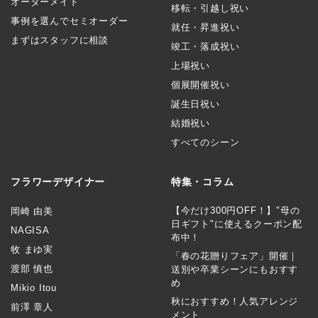
オーダーメイド
移転・引越し祝い
事例を選んでセミオーダー
就任・昇進祝い
まずはスタッフに相談
竣工・落成祝い
上場祝い
個展開催祝い
誕生日祝い
結婚祝い
すべてのシーン
フラワーデザイナー
特集・コラム
【今だけ300円OFF！】"母の
岡崎 由美
日ギフト"に使えるクーポン配
NAGISA
布中！
牧 まゆ実
「春の花贈りフェア」開催｜
渡部 慎也
送別や卒業シーンにもおすす
め
Mikio Itou
秋におすすめ！人気アレンジ
前澤 章人
メント