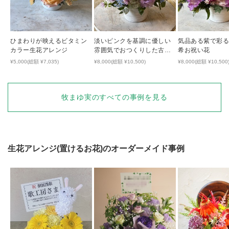
ひまわりが映えるビタミン
淡いピンクを基調に優しい
気品ある紫で彩る
カラー生花アレンジ
雰囲気でおつくりした古希
希お祝い花
祝い花
¥5,000(総額 ¥7,035)
¥8,000(総額 ¥10,500)
¥8,000(総額 ¥10,500
牧まゆ実
のすべての事例を見る
生花アレンジ(置けるお花)
のオーダーメイド事例