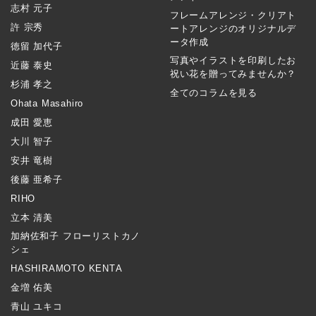
志村 元子
フレームアレンジ・クリアト
許 宗秀
ートアレンジのオリジナルデ
ータ作成
徳留 加代子
写真やイラストを印刷したお
近藤 泰史
祝い花を贈ってみませんか？
杉浦 孝之
全てのコラムを見る
Ohata Masahiro
成田 愛恵
大川 智子
安井 竜樹
後藤 亜希子
RIHO
立本 清美
加納佐和子 フローリストカノ
シェ
HASHIRAMOTO KENTA
金増 佑美
青山 ユキコ