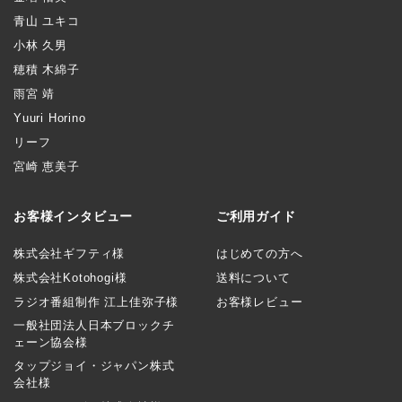
青山 ユキコ
小林 久男
穂積 木綿子
雨宮 靖
Yuuri Horino
リーフ
宮崎 恵美子
お客様インタビュー
ご利用ガイド
株式会社ギフティ様
はじめての方へ
株式会社Kotohogi様
送料について
ラジオ番組制作 江上佳弥子様
お客様レビュー
一般社団法人日本ブロックチ
ェーン協会様
タップジョイ・ジャパン株式
会社様