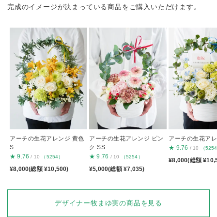
完成のイメージが決まっている商品をご購入いただけます。
アーチの生花アレンジ 黄色
アーチの生花アレンジ ピン
アーチの生花アレン
S
ク SS
★
9.76
/ 10
（525
★
9.76
★
9.76
/ 10
（5254）
/ 10
（5254）
¥8,000(総額 ¥10,
¥8,000(総額 ¥10,500)
¥5,000(総額 ¥7,035)
デザイナー牧まゆ実の商品を見る