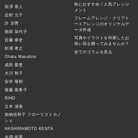
秋におすすめ！人気アレンジ
前澤 章人
メント
志村 元子
フレームアレンジ・クリアト
許 宗秀
ートアレンジのオリジナルデ
ータ作成
徳留 加代子
写真やイラストを印刷したお
近藤 泰史
祝い花を贈ってみませんか？
杉浦 孝之
全てのコラムを見る
Ohata Masahiro
成田 愛恵
大川 智子
安井 竜樹
後藤 亜希子
RIHO
立本 清美
加納佐和子 フローリストカノ
シェ
HASHIRAMOTO KENTA
金増 佑美