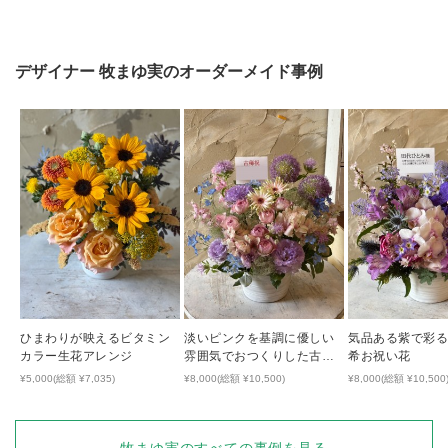
デザイナー
牧まゆ実
のオーダーメイド事例
ひまわりが映えるビタミン
淡いピンクを基調に優しい
気品ある紫で彩る
カラー生花アレンジ
雰囲気でおつくりした古希
希お祝い花
祝い花
¥5,000(総額 ¥7,035)
¥8,000(総額 ¥10,500)
¥8,000(総額 ¥10,500