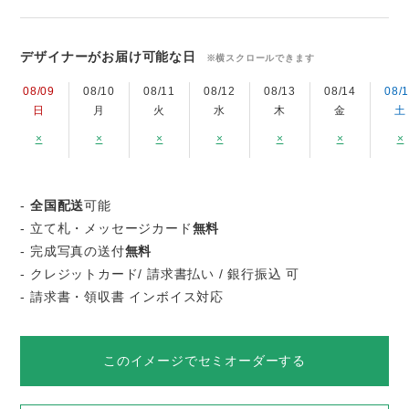
デザイナーがお届け可能な日
※横スクロールできます
08/09
08/10
08/11
08/12
08/13
08/14
08/
日
月
火
水
木
金
土
×
×
×
×
×
×
×
-
全国配送
可能
- 立て札・メッセージカード
無料
- 完成写真の送付
無料
- クレジットカード/ 請求書払い / 銀行振込 可
- 請求書・領収書 インボイス対応
このイメージでセミオーダーする