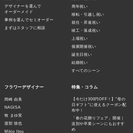
デザイナーを選んで
周年祝い
オーダーメイド
移転・引越し祝い
事例を選んでセミオーダー
就任・昇進祝い
まずはスタッフに相談
竣工・落成祝い
上場祝い
個展開催祝い
誕生日祝い
結婚祝い
すべてのシーン
フラワーデザイナー
特集・コラム
【今だけ300円OFF！】"母の
岡崎 由美
日ギフト"に使えるクーポン配
NAGISA
布中！
牧 まゆ実
「春の花贈りフェア」開催｜
渡部 慎也
送別や卒業シーンにもおすす
め
Mikio Itou