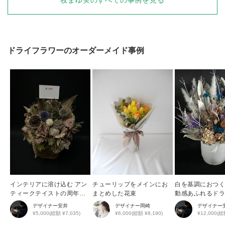
牧まゆ実
のすべての事例を見る
ドライフラワー
のオーダーメイド事例
インテリアに溶け込む アン
チューリップをメインにお
白を基調におつ
ティークテイストの周年祝
まとめした花束
動感あふれるド
い花
ーアレンジ
デザイナー
安井
デザイナー
岡崎
デザイナー
¥5,000(総額 ¥7,035)
¥6,000(総額 ¥8,190)
¥12,000(総