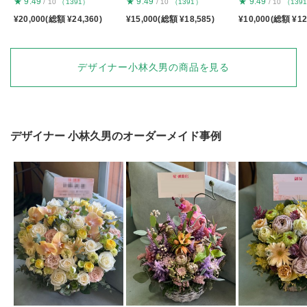
★
9.49
★
9.49
★
9.49
/ 10
（1391）
/ 10
（1391）
/ 10
（139
¥20,000(総額 ¥24,360)
¥15,000(総額 ¥18,585)
¥10,000(総額 ¥12
デザイナー小林久男の商品を見る
デザイナー
小林久男
のオーダーメイド事例