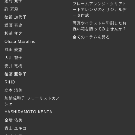
志村 元子
フレームアレンジ・クリアト
許 宗秀
ートアレンジのオリジナルデ
ータ作成
徳留 加代子
写真やイラストを印刷したお
近藤 泰史
祝い花を贈ってみませんか？
杉浦 孝之
全てのコラムを見る
Ohata Masahiro
成田 愛恵
大川 智子
安井 竜樹
後藤 亜希子
RIHO
立本 清美
加納佐和子 フローリストカノ
シェ
HASHIRAMOTO KENTA
金増 佑美
青山 ユキコ