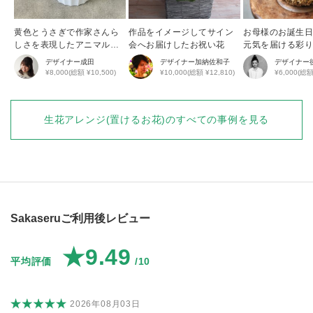
黄色とうさぎで作家さんら
作品をイメージしてサイン
お母様のお誕生
しさを表現したアニマルア
会へお届けしたお祝い花
元気を届ける彩
レンジ
花アレンジ
デザイナー
成田
デザイナー
加納佐和子
デザイナー
¥8,000(総額 ¥10,500)
¥10,000(総額 ¥12,810)
¥6,000(総額
生花アレンジ(置けるお花)
のすべての事例を見る
Sakaseruご利用後レビュー
★9.49
平均評価
/10
2026年08月03日