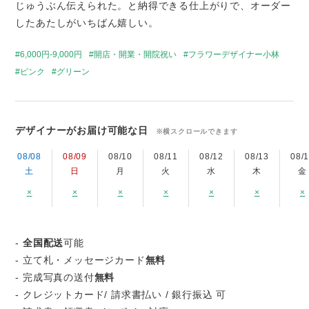
じゅうぶん伝えられた。と納得できる仕上がりで、オーダー
したあたしがいちばん嬉しい。
6,000円-9,000円
開店・開業・開院祝い
フラワーデザイナー小林
ピンク
グリーン
デザイナーがお届け可能な日
※横スクロールできます
08/08
08/09
08/10
08/11
08/12
08/13
08/
土
日
月
火
水
木
金
×
×
×
×
×
×
×
-
全国配送
可能
- 立て札・メッセージカード
無料
- 完成写真の送付
無料
- クレジットカード/ 請求書払い / 銀行振込 可