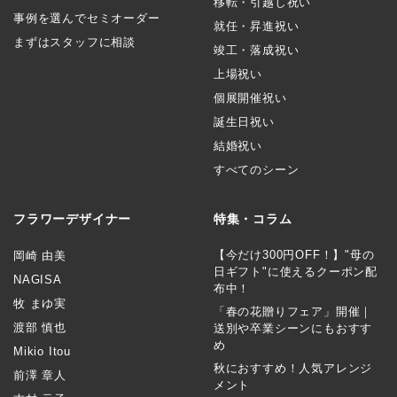
移転・引越し祝い
事例を選んでセミオーダー
就任・昇進祝い
まずはスタッフに相談
竣工・落成祝い
上場祝い
個展開催祝い
誕生日祝い
結婚祝い
すべてのシーン
フラワーデザイナー
特集・コラム
【今だけ300円OFF！】"母の
岡崎 由美
日ギフト"に使えるクーポン配
NAGISA
布中！
牧 まゆ実
「春の花贈りフェア」開催｜
渡部 慎也
送別や卒業シーンにもおすす
め
Mikio Itou
秋におすすめ！人気アレンジ
前澤 章人
メント