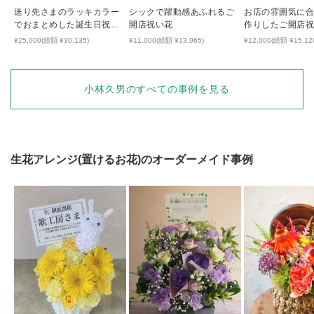
送り先さまのラッキカラー
シックで躍動感あふれるご
お店の雰囲気に
でおまとめした誕生日祝い
開店祝い花
作りしたご開店
のアレンジ
¥25,000(総額 ¥30,135)
¥11,000(総額 ¥13,965)
¥12,000(総額 ¥15,12
小林久男
のすべての事例を見る
生花アレンジ(置けるお花)
のオーダーメイド事例