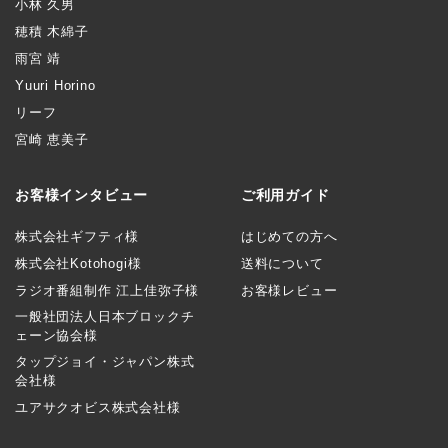
小林 久男
穂積 木綿子
雨宮 靖
Yuuri Horino
リーフ
宮崎 恵美子
お客様インタビュー
ご利用ガイド
株式会社ギフティ様
はじめての方へ
株式会社Kotohogi様
送料について
ラジオ番組制作 江上佳弥子様
お客様レビュー
一般社団法人日本ブロックチ
ェーン協会様
タップジョイ・ジャパン株式
会社様
ユアサクオビス株式会社様