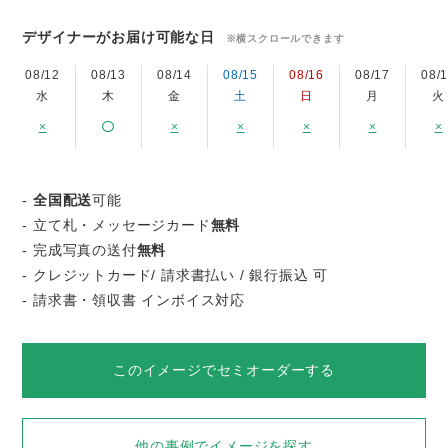
デザイナーがお届け可能な日
※横スクロールできます
08/12
08/13
08/14
08/15
08/16
08/17
08/
水
木
金
土
日
月
火
×
×
×
×
×
×
-
全国配送
可能
- 立て札・メッセージカード
無料
- 完成写真の送付
無料
- クレジットカード/ 請求書払い / 銀行振込 可
- 請求書・領収書 インボイス対応
このイメージでセミオーダーする
他の事例でイメージを探す