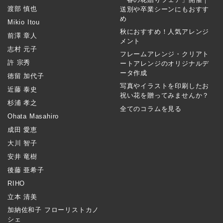
渡部 慎也
送別や卒業シーンにもおすす
め
Mikio Itou
秋におすすめ！人気アレンジ
前澤 章人
メント
志村 元子
フレームアレンジ・クリアト
許 宗秀
ートアレンジのオリジナルデ
ータ作成
徳留 加代子
写真やイラストを印刷したお
近藤 泰史
祝い花を贈ってみませんか？
杉浦 孝之
全てのコラムを見る
Ohata Masahiro
成田 愛恵
大川 智子
安井 竜樹
後藤 亜希子
RIHO
立本 清美
加納佐和子 フローリストカノ
シェ