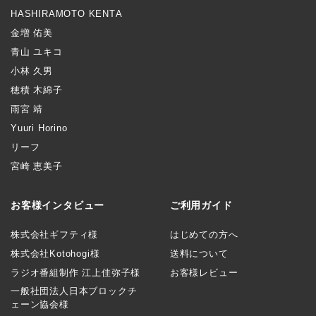
HASHIRAMOTO KENTA
金増 佑美
青山 ユキコ
小林 久男
穂積 木綿子
雨宮 靖
Yuuri Horino
リーフ
宮崎 恵美子
お客様インタビュー
ご利用ガイド
株式会社ギフティ様
はじめての方へ
株式会社Kotohogi様
送料について
ラジオ番組制作 江上佳弥子様
お客様レビュー
一般社団法人日本ブロックチ
ェーン協会様