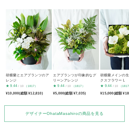
胡蝶蘭とエアプランツのア
エアプランツが印象的なグ
胡蝶蘭メインの
レンジ
リーンアレンジ
クスフラワー L
★
9.44
★
9.44
★
9.44
/ 10
（1817）
/ 10
（1817）
/ 10
（181
¥10,000(総額 ¥12,810)
¥5,000(総額 ¥7,035)
¥15,000(総額 ¥18
デザイナーOhataMasahiroの商品を見る