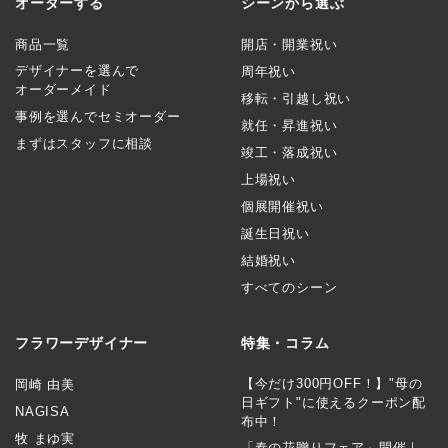
オーダーする
シーンから選ぶ
商品一覧
開店・開業祝い
デザイナーを選んで
周年祝い
オーダーメイド
移転・引越し祝い
事例を選んでセミオーダー
就任・昇進祝い
まずはスタッフに相談
竣工・落成祝い
上場祝い
個展開催祝い
誕生日祝い
結婚祝い
すべてのシーン
フラワーデザイナー
特集・コラム
【今だけ300円OFF！】"母の
岡崎 由美
日ギフト"に使えるクーポン配
NAGISA
布中！
牧 まゆ実
「春の花贈りフェア」開催｜