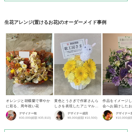
生花アレンジ(置けるお花)
のオーダーメイド事例
オレンジと胡蝶蘭で華やか
黄色とうさぎで作家さんら
作品をイメージ
に彩る、周年祝い花
しさを表現したアニマルア
会へお届けした
レンジ
デザイナー
牧
デザイナー
成田
デザイナー
¥30,000(総額 ¥35,910)
¥8,000(総額 ¥10,500)
¥10,000(総