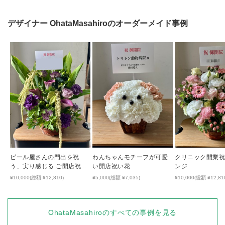
デザイナー
OhataMasahiro
のオーダーメイド事例
ビール屋さんの門出を祝
わんちゃんモチーフが可愛
クリニック開業
う、実り感じる ご開店祝い
い開店祝い花
ンジ
花
¥10,000(総額 ¥12,810)
¥5,000(総額 ¥7,035)
¥10,000(総額 ¥12,81
OhataMasahiro
のすべての事例を見る