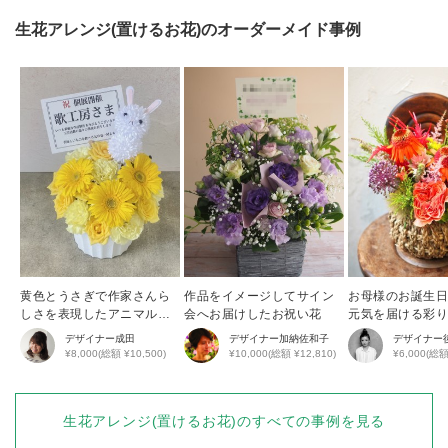
生花アレンジ(置けるお花)
のオーダーメイド事例
黄色とうさぎで作家さんら
作品をイメージしてサイン
お母様のお誕生
しさを表現したアニマルア
会へお届けしたお祝い花
元気を届ける彩
レンジ
花アレンジ
デザイナー
成田
デザイナー
加納佐和子
デザイナー
¥8,000(総額 ¥10,500)
¥10,000(総額 ¥12,810)
¥6,000(総額
生花アレンジ(置けるお花)
のすべての事例を見る