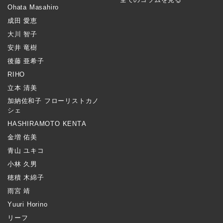
Ohata Masahiro
成田 愛恵
大川 智子
安井 竜樹
後藤 亜希子
RIHO
立本 清美
加納佐和子 フローリストカノ
シェ
HASHIRAMOTO KENTA
金増 佑美
青山 ユキコ
小林 久男
穂積 木綿子
雨宮 靖
Yuuri Horino
リーフ