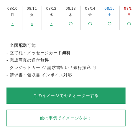
08/10
08/11
08/12
08/13
08/14
08/15
08/
月
火
水
木
金
土
日
×
×
×
-
全国配送
可能
- 立て札・メッセージカード
無料
- 完成写真の送付
無料
- クレジットカード/ 請求書払い / 銀行振込 可
- 請求書・領収書 インボイス対応
このイメージでセミオーダーする
他の事例でイメージを探す