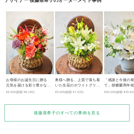
デザイナー
後藤亜希子
のオーダーメイド事例
お母様のお誕生日に贈る
奥様へ贈る、上質で落ち着
「感謝と今後の
元気を届ける彩り豊かな生
いた生花のホワイトグリー
て」胡蝶蘭周年
花アレンジ
ンアレンジ
¥6,000(総額 ¥8,190)
¥5,000(総額 ¥7,035)
¥30,000(総額 ¥35,91
後藤亜希子
のすべての事例を見る