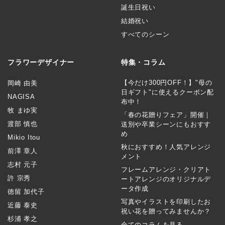
誕生日祝い
結婚祝い
すべてのシーン
フラワーデザイナー
特集・コラム
【今だけ300円OFF！】"母の
岡崎 由美
日ギフト"に使えるクーポン配
NAGISA
布中！
牧 まゆ実
「春の花贈りフェア」開催｜
渡部 慎也
送別や卒業シーンにもおすす
め
Mikio Itou
秋におすすめ！人気アレンジ
前澤 章人
メント
志村 元子
フレームアレンジ・クリアト
許 宗秀
ートアレンジのオリジナルデ
ータ作成
徳留 加代子
写真やイラストを印刷したお
近藤 泰史
祝い花を贈ってみませんか？
杉浦 孝之
全てのコラムを見る