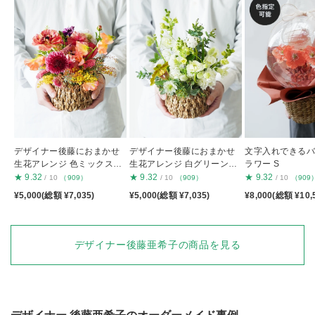
デザイナー後藤におまかせ
デザイナー後藤におまかせ
文字入れできる
生花アレンジ 色ミックスS
生花アレンジ 白グリーンS
ラワー S
S
S
★
9.32
★
9.32
★
9.32
/ 10
（909）
/ 10
（909）
/ 10
（909
¥5,000(総額 ¥7,035)
¥5,000(総額 ¥7,035)
¥8,000(総額 ¥10,
デザイナー後藤亜希子の商品を見る