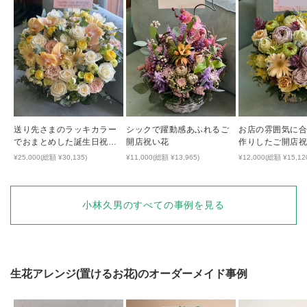
送り先さまのラッキカラー
シックで躍動感あふれるご
お店の雰囲気に
でおまとめした誕生日祝い
開店祝い花
作りしたご開店
のアレンジ
¥25,000(総額 ¥30,135)
¥11,000(総額 ¥13,965)
¥12,000(総額 ¥15,12
小林久男
のすべての事例を見る
生花アレンジ(置けるお花)
のオーダーメイド事例