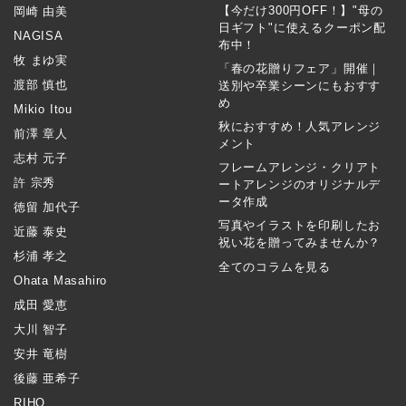
【今だけ300円OFF！】"母の
岡崎 由美
日ギフト"に使えるクーポン配
NAGISA
布中！
牧 まゆ実
「春の花贈りフェア」開催｜
渡部 慎也
送別や卒業シーンにもおすす
め
Mikio Itou
秋におすすめ！人気アレンジ
前澤 章人
メント
志村 元子
フレームアレンジ・クリアト
許 宗秀
ートアレンジのオリジナルデ
ータ作成
徳留 加代子
写真やイラストを印刷したお
近藤 泰史
祝い花を贈ってみませんか？
杉浦 孝之
全てのコラムを見る
Ohata Masahiro
成田 愛恵
大川 智子
安井 竜樹
後藤 亜希子
RIHO