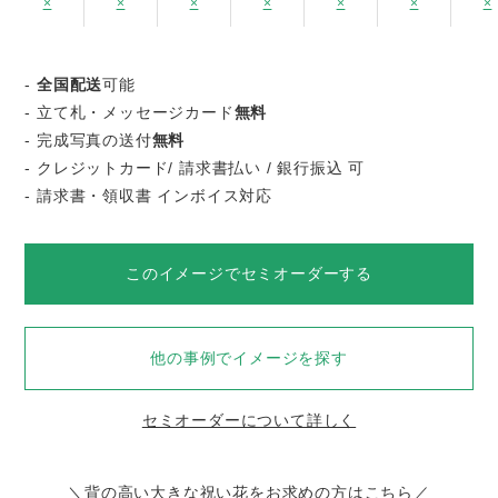
×
×
×
×
×
×
×
-
全国配送
可能
- 立て札・メッセージカード
無料
- 完成写真の送付
無料
- クレジットカード/ 請求書払い / 銀行振込 可
- 請求書・領収書 インボイス対応
このイメージでセミオーダーする
他の事例でイメージを探す
セミオーダーについて詳しく
＼背の高い大きな祝い花をお求めの方はこちら／