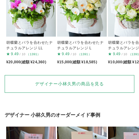
胡蝶蘭とバラを合わせたナ
胡蝶蘭とバラを合わせたナ
胡蝶蘭とバラを
チュラルアレンジ LL
チュラルアレンジ L
チュラルアレンジ
★
9.49
★
9.49
★
9.49
/ 10
（1391）
/ 10
（1391）
/ 10
（139
¥20,000(総額 ¥24,360)
¥15,000(総額 ¥18,585)
¥10,000(総額 ¥12
デザイナー小林久男の商品を見る
デザイナー
小林久男
のオーダーメイド事例