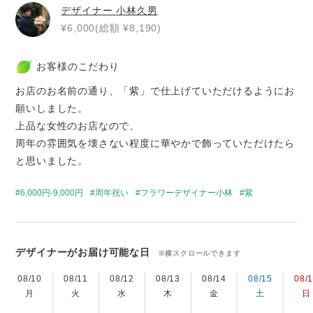
デザイナー
小林久男
¥6,000(総額 ¥8,190)
お客様のこだわり
お店のお名前の通り、「紫」で仕上げていただけるようにお
願いしました。
上品な女性のお店なので、
周年の雰囲気を壊さない程度に華やかで飾っていただけたら
と思いました。
6,000円-9,000円
周年祝い
フラワーデザイナー小林
紫
デザイナーがお届け可能な日
※横スクロールできます
08/10
08/11
08/12
08/13
08/14
08/15
08/
月
火
水
木
金
土
日