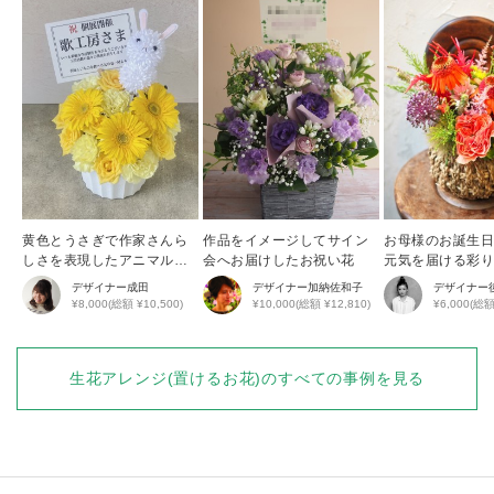
黄色とうさぎで作家さんら
作品をイメージしてサイン
お母様のお誕生
しさを表現したアニマルア
会へお届けしたお祝い花
元気を届ける彩
レンジ
花アレンジ
デザイナー
成田
デザイナー
加納佐和子
デザイナー
¥8,000(総額 ¥10,500)
¥10,000(総額 ¥12,810)
¥6,000(総額
生花アレンジ(置けるお花)
のすべての事例を見る