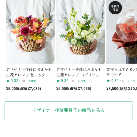
デザイナー後藤におまかせ
デザイナー後藤におまかせ
文字入れできる
生花アレンジ 色ミックスS
生花アレンジ 白グリーンS
ラワー S
S
S
★
9.32
★
9.32
★
9.32
/ 10
（909）
/ 10
（909）
/ 10
（909
¥5,000(総額 ¥7,035)
¥5,000(総額 ¥7,035)
¥8,000(総額 ¥10,
デザイナー後藤亜希子の商品を見る