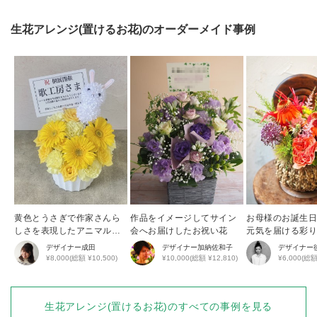
生花アレンジ(置けるお花)
のオーダーメイド事例
黄色とうさぎで作家さんら
作品をイメージしてサイン
お母様のお誕生
しさを表現したアニマルア
会へお届けしたお祝い花
元気を届ける彩
レンジ
花アレンジ
デザイナー
成田
デザイナー
加納佐和子
デザイナー
¥8,000(総額 ¥10,500)
¥10,000(総額 ¥12,810)
¥6,000(総額
生花アレンジ(置けるお花)
のすべての事例を見る