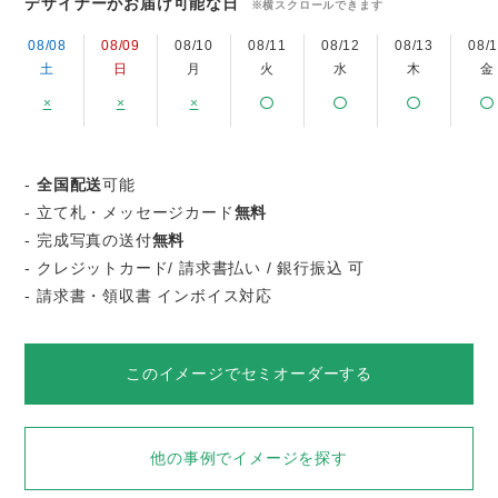
デザイナーがお届け可能な日
※横スクロールできます
08/08
08/09
08/10
08/11
08/12
08/13
08/
土
日
月
火
水
木
金
×
×
×
-
全国配送
可能
- 立て札・メッセージカード
無料
- 完成写真の送付
無料
- クレジットカード/ 請求書払い / 銀行振込 可
- 請求書・領収書 インボイス対応
このイメージでセミオーダーする
他の事例でイメージを探す