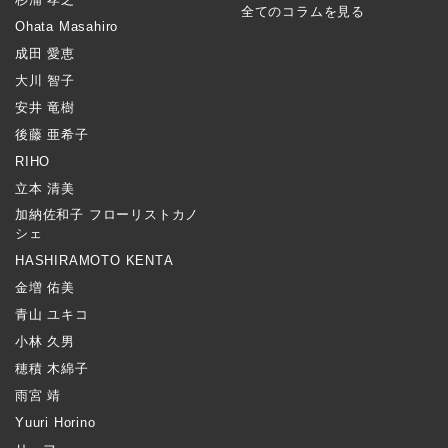
全てのコラムを見る
Ohata Masahiro
成田 愛恵
大川 智子
安井 竜樹
後藤 亜希子
RIHO
立本 清美
加納佐和子 フローリストカノ
シェ
HASHIRAMOTO KENTA
金増 佑美
青山 ユキコ
小林 久男
穂積 木綿子
雨宮 靖
Yuuri Horino