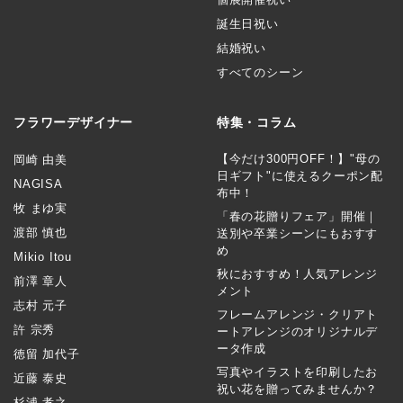
誕生日祝い
結婚祝い
すべてのシーン
フラワーデザイナー
特集・コラム
【今だけ300円OFF！】"母の
岡崎 由美
日ギフト"に使えるクーポン配
NAGISA
布中！
牧 まゆ実
「春の花贈りフェア」開催｜
渡部 慎也
送別や卒業シーンにもおすす
め
Mikio Itou
秋におすすめ！人気アレンジ
前澤 章人
メント
志村 元子
フレームアレンジ・クリアト
許 宗秀
ートアレンジのオリジナルデ
ータ作成
徳留 加代子
写真やイラストを印刷したお
近藤 泰史
祝い花を贈ってみませんか？
杉浦 孝之