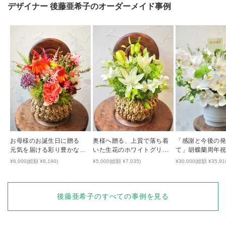
デザイナー
後藤亜希子
のオーダーメイド事例
お母様のお誕生日に贈る
奥様へ贈る、上質で落ち着
「感謝と今後の
元気を届ける彩り豊かな生
いた生花のホワイトグリー
て」胡蝶蘭周年
花アレンジ
ンアレンジ
¥6,000(総額 ¥8,190)
¥5,000(総額 ¥7,035)
¥30,000(総額 ¥35,91
後藤亜希子
のすべての事例を見る