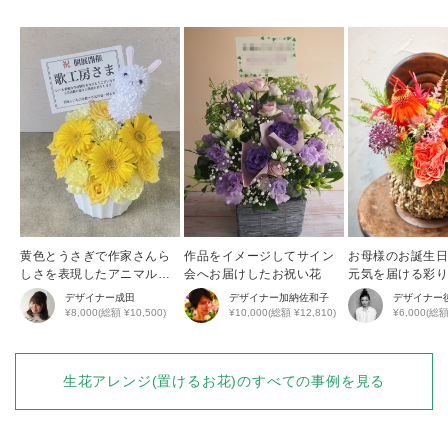
黄色とうさぎで作家さんら
作品をイメージしてサイン
お母様のお誕生
しさを表現したアニマルア
会へお届けしたお祝い花
元気を届ける彩
レンジ
花アレンジ
デザイナー
成田
デザイナー
加納佐和子
デザイナー
¥8,000(総額 ¥10,500)
¥10,000(総額 ¥12,810)
¥6,000(総額
生花アレンジ(置けるお花)
のすべての事例を見る