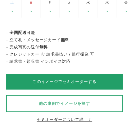
土
日
月
火
水
木
金
×
×
×
×
×
×
×
-
全国配送
可能
- 立て札・メッセージカード
無料
- 完成写真の送付
無料
- クレジットカード/ 請求書払い / 銀行振込 可
- 請求書・領収書 インボイス対応
このイメージでセミオーダーする
他の事例でイメージを探す
セミオーダーについて詳しく