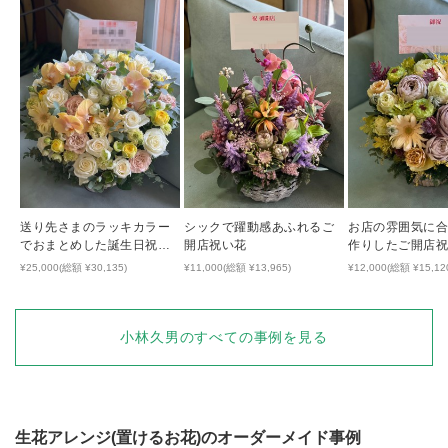
送り先さまのラッキカラー
シックで躍動感あふれるご
お店の雰囲気に
でおまとめした誕生日祝い
開店祝い花
作りしたご開店
のアレンジ
¥25,000(総額 ¥30,135)
¥11,000(総額 ¥13,965)
¥12,000(総額 ¥15,12
小林久男
のすべての事例を見る
生花アレンジ(置けるお花)
のオーダーメイド事例