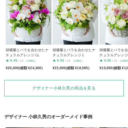
胡蝶蘭とバラを合わせたナ
胡蝶蘭とバラを合わせたナ
胡蝶蘭とバラを
チュラルアレンジ LL
チュラルアレンジ L
チュラルアレンジ
★
9.49
★
9.49
★
9.49
/ 10
（1391）
/ 10
（1391）
/ 10
（139
¥20,000(総額 ¥24,360)
¥15,000(総額 ¥18,585)
¥10,000(総額 ¥12
デザイナー小林久男の商品を見る
デザイナー
小林久男
のオーダーメイド事例