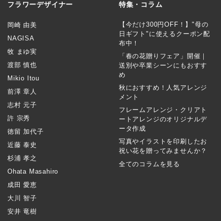
フラワーデザイナー
特集・コラム
【今だけ300円OFF！】"母の
岡崎 由美
日ギフト"に使えるクーポン配
NAGISA
布中！
牧 まゆ実
「春の花贈りフェア」開催｜
渡部 慎也
送別や卒業シーンにもおすす
め
Mikio Itou
秋におすすめ！人気アレンジ
前澤 章人
メント
志村 元子
フレームアレンジ・クリアト
許 宗秀
ートアレンジのオリジナルデ
ータ作成
徳留 加代子
写真やイラストを印刷したお
近藤 泰史
祝い花を贈ってみませんか？
杉浦 孝之
全てのコラムを見る
Ohata Masahiro
成田 愛恵
大川 智子
安井 竜樹