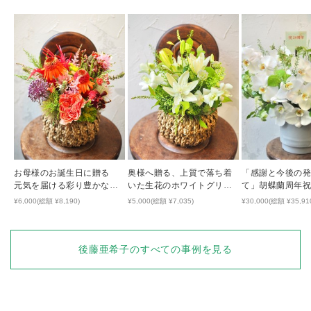
お母様のお誕生日に贈る
奥様へ贈る、上質で落ち着
「感謝と今後の
元気を届ける彩り豊かな生
いた生花のホワイトグリー
て」胡蝶蘭周年
花アレンジ
ンアレンジ
¥6,000(総額 ¥8,190)
¥5,000(総額 ¥7,035)
¥30,000(総額 ¥35,91
後藤亜希子
のすべての事例を見る