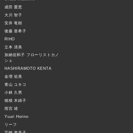
成田 愛恵
大川 智子
安井 竜樹
後藤 亜希子
RIHO
立本 清美
加納佐和子 フローリストカノ
シェ
HASHIRAMOTO KENTA
金増 佑美
青山 ユキコ
小林 久男
穂積 木綿子
雨宮 靖
Yuuri Horino
リーフ
宮崎 恵美子