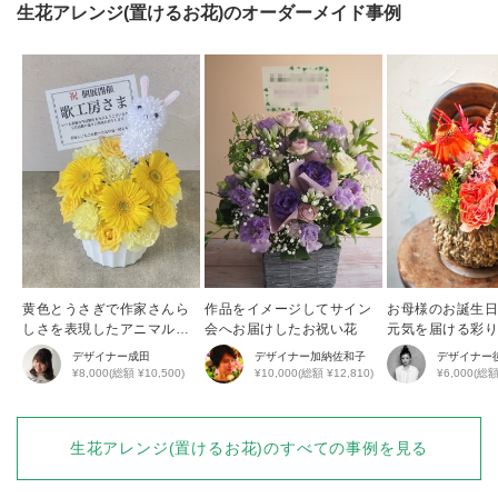
生花アレンジ(置けるお花)
のオーダーメイド事例
黄色とうさぎで作家さんら
作品をイメージしてサイン
お母様のお誕生
しさを表現したアニマルア
会へお届けしたお祝い花
元気を届ける彩
レンジ
花アレンジ
デザイナー
成田
デザイナー
加納佐和子
デザイナー
¥8,000(総額 ¥10,500)
¥10,000(総額 ¥12,810)
¥6,000(総額
生花アレンジ(置けるお花)
のすべての事例を見る