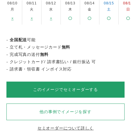
08/10
08/11
08/12
08/13
08/14
08/15
08/
月
火
水
木
金
土
日
×
×
×
-
全国配送
可能
- 立て札・メッセージカード
無料
- 完成写真の送付
無料
- クレジットカード/ 請求書払い / 銀行振込 可
- 請求書・領収書 インボイス対応
このイメージでセミオーダーする
他の事例でイメージを探す
セミオーダーについて詳しく