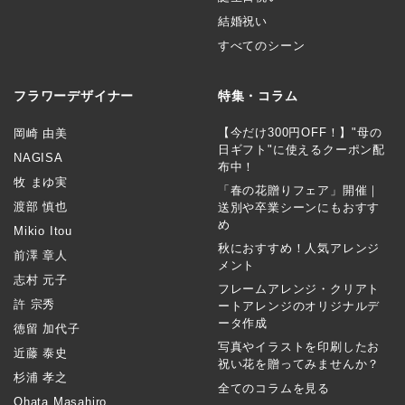
結婚祝い
すべてのシーン
フラワーデザイナー
特集・コラム
【今だけ300円OFF！】"母の
岡崎 由美
日ギフト"に使えるクーポン配
NAGISA
布中！
牧 まゆ実
「春の花贈りフェア」開催｜
渡部 慎也
送別や卒業シーンにもおすす
め
Mikio Itou
秋におすすめ！人気アレンジ
前澤 章人
メント
志村 元子
フレームアレンジ・クリアト
許 宗秀
ートアレンジのオリジナルデ
ータ作成
徳留 加代子
写真やイラストを印刷したお
近藤 泰史
祝い花を贈ってみませんか？
杉浦 孝之
全てのコラムを見る
Ohata Masahiro