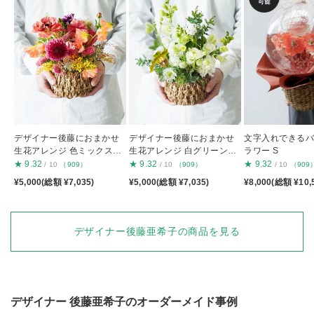
デザイナー後藤におまかせ
デザイナー後藤におまかせ
文字入れできる
生花アレンジ 色ミックスS
生花アレンジ 白グリーンS
ラワー S
S
S
★
9.32
★
9.32
★
9.32
/ 10
（909）
/ 10
（909）
/ 10
（909
¥5,000(総額 ¥7,035)
¥5,000(総額 ¥7,035)
¥8,000(総額 ¥10,
デザイナー後藤亜希子の商品を見る
デザイナー
後藤亜希子
のオーダーメイド事例