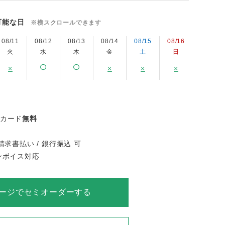
可能な日
※横スクロールできます
08/11
08/12
08/13
08/14
08/15
08/16
08/17
火
水
木
金
土
日
月
×
×
×
×
×
ジカード
無料
請求書払い / 銀行振込 可
インボイス対応
ージでセミオーダーする