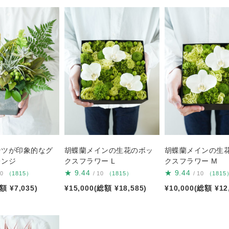
ンツが印象的なグ
胡蝶蘭メインの生花のボッ
胡蝶蘭メインの生
レンジ
クスフラワー L
クスフラワー M
★
9.44
★
9.44
10
（1815）
/ 10
（1815）
/ 10
（1815
額 ¥7,035)
¥15,000(総額 ¥18,585)
¥10,000(総額 ¥12