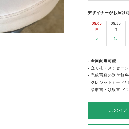
デザイナーがお届け
08/09
08/10
日
月
×
-
全国配送
可能
- 立て札・メッセー
- 完成写真の送付
無料
- クレジットカード/ 
- 請求書・領収書 
このイメ