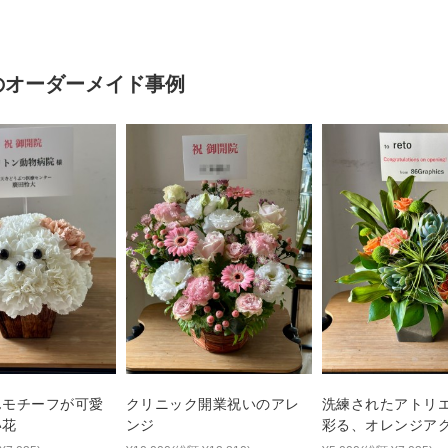
のオーダーメイド事例
んモチーフが可愛
クリニック開業祝いのアレ
洗練されたアトリ
い花
ンジ
彩る、オレンジア
のシックなご開店