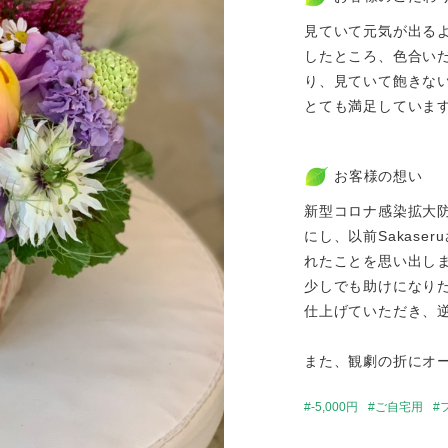
見ていて元気が出る
したところ、色合い
り、見ていて飽きな
とても満足していま
お客様の想い
新型コロナ感染拡大
にし、以前Sakas
れたことを思い出し
少しでも助けになり
仕上げていただき、
また、観劇の折にオ
-5,000円
ご自宅用