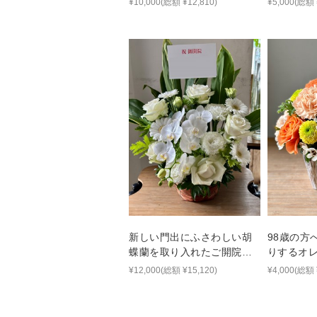
¥10,000(総額 ¥12,810)
¥5,000(総額 
新しい門出にふさわしい胡
98歳の方
蝶蘭を取り入れたご開院祝
りするオ
い花
ラワーギ
¥12,000(総額 ¥15,120)
¥4,000(総額 