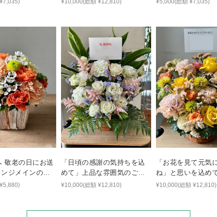
¥7,035)
¥10,000(総額 ¥12,810)
¥5,000(総額 ¥7,035)
へ 敬老の日にお送
「日頃の感謝の気持ちを込
「お花を見て元気
レンジメインのフ
めて」上品な雰囲気のご移
ね」と思いを込め
フト
転お祝い花
ご退院祝いアレン
¥5,880)
¥10,000(総額 ¥12,810)
¥10,000(総額 ¥12,810)