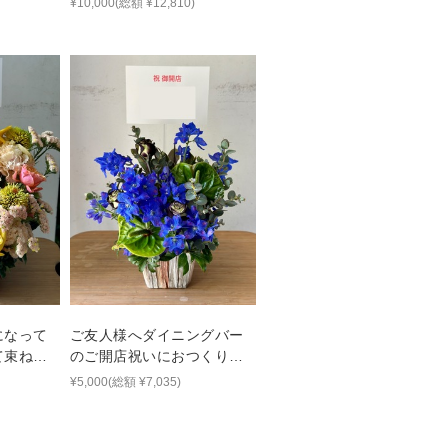
¥10,000(総額 ¥12,810)
になって
ご友人様へダイニングバー
て束ねた
のご開店祝いにおつくりし
ジメント
たアレンジメント
¥5,000(総額 ¥7,035)