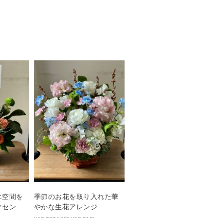
エ空間を
季節のお花を取り入れた華
クセント
やかな生花アレンジ
祝い花