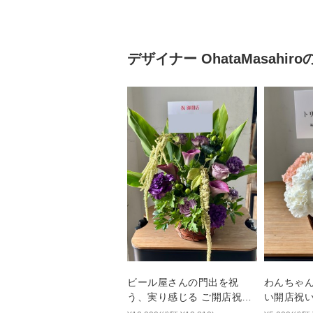
デザイナー
OhataMasahiro
ビール屋さんの門出を祝
わんちゃ
う、実り感じる ご開店祝い
い開店祝
花