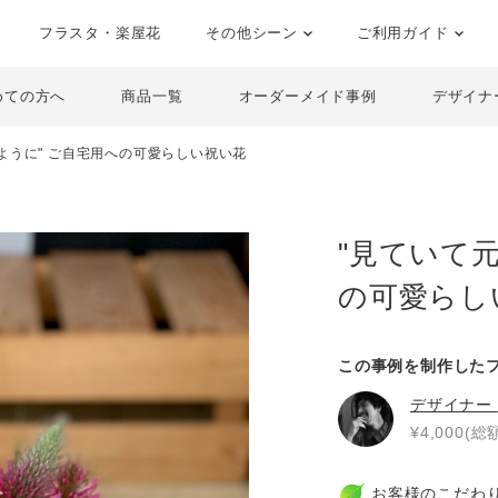
フラスタ・楽屋花
その他シーン
ご利用ガイド
めての方へ
商品一覧
オーダーメイド事例
デザイナ
ように" ご自宅用への可愛らしい祝い花
"見ていて
の可愛らし
この事例を制作した
デザイナー
¥4,000(総額
お客様のこだわ