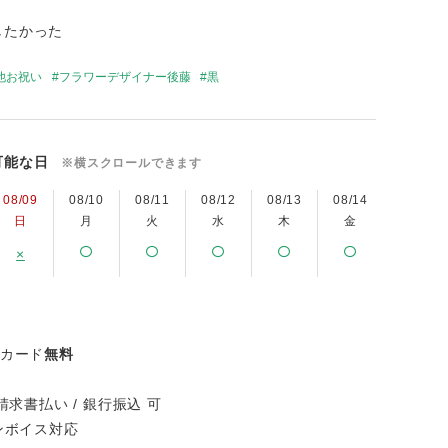
したかった
他お祝い
フラワーデザイナー後藤
黒
可能な日
※横スクロールできます
08/09
08/10
08/11
08/12
08/13
08/14
08/15
日
月
火
水
木
金
土
×
ジカード
無料
請求書払い / 銀行振込 可
インボイス対応