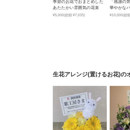
季節のお花でおまとめした
「感謝の
あたたかい雰囲気の花束
華やかな
¥5,000(総額 ¥7,035)
¥10,000(総額
生花アレンジ(置けるお花)
の