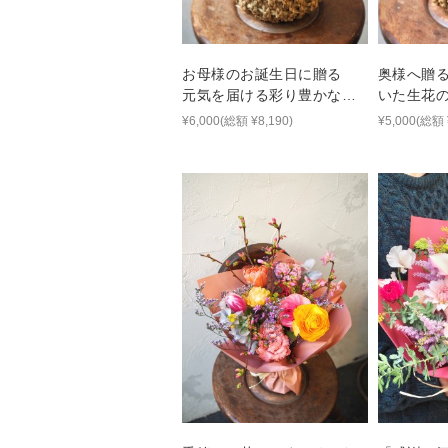
お母様のお誕生日に贈る
奥様へ贈
元気を届ける彩り豊かな生
いた生花
花アレンジ
ンアレン
¥6,000(総額 ¥8,190)
¥5,000(総額 