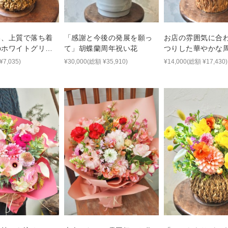
る、上質で落ち着
「感謝と今後の発展を願っ
お店の雰囲気に合
のホワイトグリー
て」胡蝶蘭周年祝い花
つりした華やかな
ジ
花
¥7,035)
¥30,000(総額 ¥35,910)
¥14,000(総額 ¥17,430)