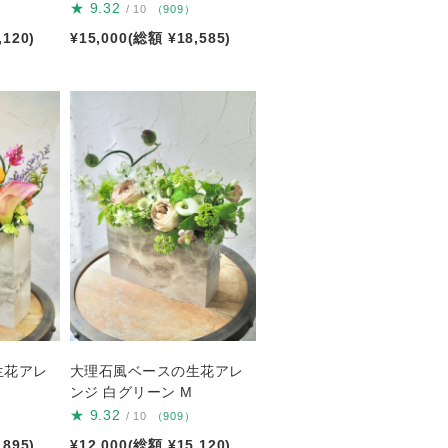
★
9.32
/ 10
（909）
,120)
¥15,000(総額 ¥18,585)
生花アレ
大理石風ベースの生花アレ
ンジ 白グリーン M
★
9.32
/ 10
（909）
,895)
¥12,000(総額 ¥15,120)