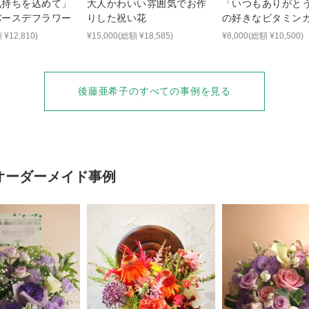
気持ちを込めて」
大人かわいい雰囲気でお作
「いつもありがと
バースデフラワー
りした祝い花
の好きなビタミン
取り入れてお作り
 ¥12,810)
¥15,000(総額 ¥18,585)
¥8,000(総額 ¥10,500)
記念日祝い花
後藤亜希子
のすべての事例を見る
オーダーメイド事例