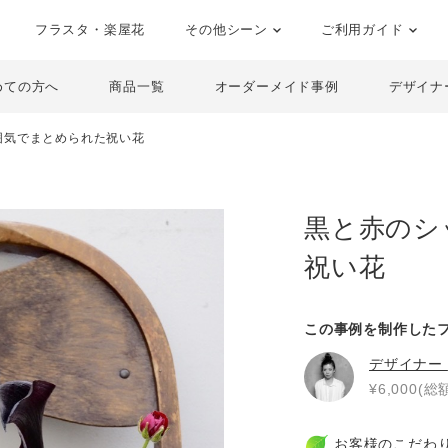
フラスタ・楽屋花
その他シーン
ご利用ガイド
めての方へ
商品一覧
オーダーメイド事例
デザイナ
囲気でまとめられた祝い花
黒と赤のシ
祝い花
この事例を制作した
デザイナー
¥6,000(総額
お客様のこだわ