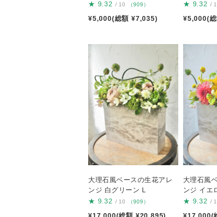
★
9.32
★
9.32
/ 10
（909）
/ 
¥5,000(総額 ¥7,035)
¥5,000(総
大理石風ベースの生花アレ
大理石風
ンジ 白グリーン L
ンジ イエロ
★
9.32
★
9.32
/ 10
（909）
/ 
¥17,000(総額 ¥20,895)
¥17,000(