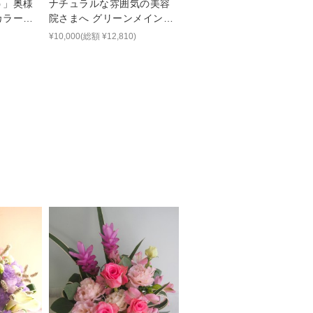
う」奥様
ナチュラルな雰囲気の美容
カラーを
院さまへ グリーンメインの
した結婚
開店祝い花
¥10,000(総額 ¥12,810)