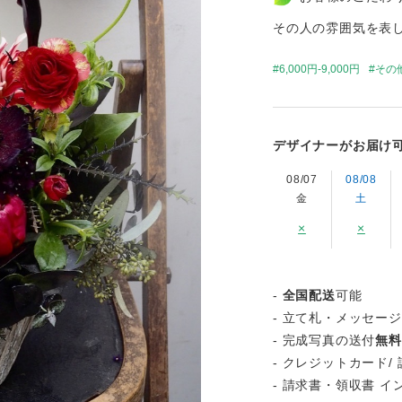
その人の雰囲気を表
6,000円-9,000円
その
デザイナーがお届け
08/07
08/08
金
土
×
×
-
全国配送
可能
- 立て札・メッセー
- 完成写真の送付
無料
- クレジットカード/ 
- 請求書・領収書 