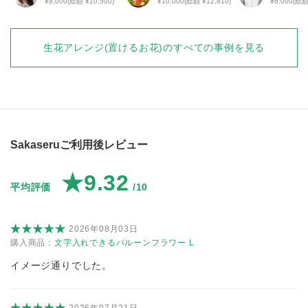
¥8,000(総額 ¥10,500)
¥10,000(総額 ¥12,810)
¥6,000(総額
生花アレンジ(置けるお花)
のすべての事例を見る
Sakaseruご利用後レビュー
★9.32
平均評価
/10
2026年08月03日
購入商品：
文字入れできるバルーンフラワー L
イメージ通りでした。
2026年07月21日