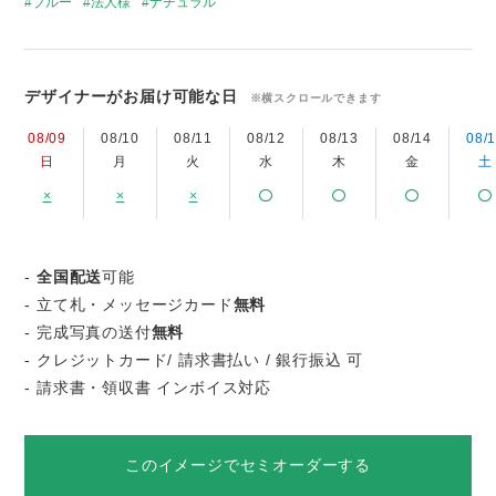
ブルー
法人様
ナチュラル
デザイナーがお届け可能な日
※横スクロールできます
08/09
08/10
08/11
08/12
08/13
08/14
08/
日
月
火
水
木
金
土
×
×
×
-
全国配送
可能
- 立て札・メッセージカード
無料
- 完成写真の送付
無料
- クレジットカード/ 請求書払い / 銀行振込 可
- 請求書・領収書 インボイス対応
このイメージでセミオーダーする