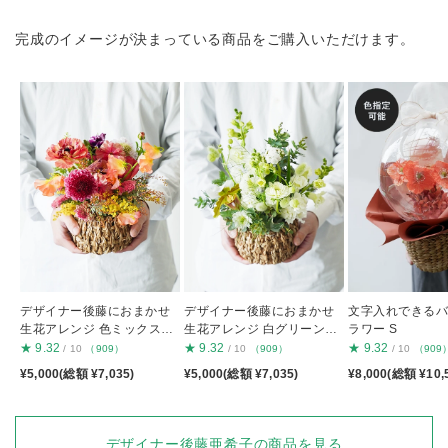
完成のイメージが決まっている商品をご購入いただけます。
デザイナー後藤におまかせ
デザイナー後藤におまかせ
文字入れできる
生花アレンジ 色ミックスS
生花アレンジ 白グリーンS
ラワー S
S
S
★
9.32
★
9.32
★
9.32
/ 10
（909）
/ 10
（909）
/ 10
（909
¥5,000(総額 ¥7,035)
¥5,000(総額 ¥7,035)
¥8,000(総額 ¥10,
デザイナー後藤亜希子の商品を見る