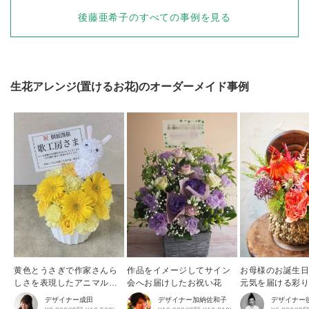
後藤亜希子
のすべての事例を見る
生花アレンジ(置けるお花)
のオーダーメイド事例
黄色とうさぎで作家さんら
作品をイメージしてサイン
お母様のお誕生
しさを表現したアニマルア
会へお届けしたお祝い花
元気を届ける彩
レンジ
花アレンジ
デザイナー
成田
デザイナー
加納佐和子
デザイナー