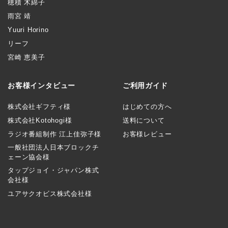
穂積 木綿子
雨宮 靖
Yuuri Horino
リーフ
宮崎 恵美子
お客様インタビュー
ご利用ガイド
株式会社ギフティ様
はじめての方へ
株式会社Kotohogi様
送料について
ラジオ番組制作 江上佳弥子様
お客様レビュー
一般社団法人日本ブロックチ
ェーン協会様
タップジョイ・ジャパン株式
会社様
ユアサクオビス株式会社様