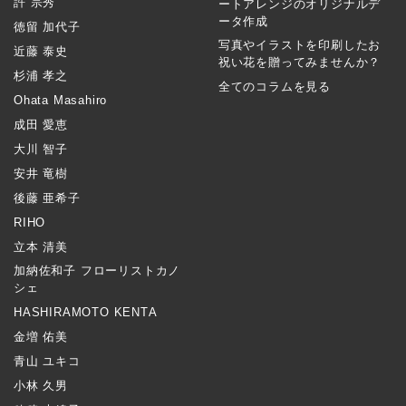
許 宗秀
ートアレンジのオリジナルデ
ータ作成
徳留 加代子
写真やイラストを印刷したお
近藤 泰史
祝い花を贈ってみませんか？
杉浦 孝之
全てのコラムを見る
Ohata Masahiro
成田 愛恵
大川 智子
安井 竜樹
後藤 亜希子
RIHO
立本 清美
加納佐和子 フローリストカノ
シェ
HASHIRAMOTO KENTA
金増 佑美
青山 ユキコ
小林 久男