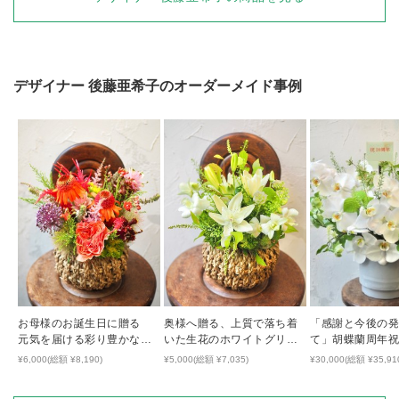
デザイナー
後藤亜希子
のオーダーメイド事例
お母様のお誕生日に贈る
奥様へ贈る、上質で落ち着
「感謝と今後の
元気を届ける彩り豊かな生
いた生花のホワイトグリー
て」胡蝶蘭周年
花アレンジ
ンアレンジ
¥6,000(総額 ¥8,190)
¥5,000(総額 ¥7,035)
¥30,000(総額 ¥35,91