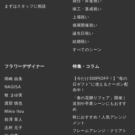
就任・昇進祝い
まずはスタッフに相談
竣工・落成祝い
上場祝い
個展開催祝い
誕生日祝い
結婚祝い
すべてのシーン
フラワーデザイナー
特集・コラム
【今だけ300円OFF！】"母の
岡崎 由美
日ギフト"に使えるクーポン配
NAGISA
布中！
牧 まゆ実
「春の花贈りフェア」開催｜
渡部 慎也
送別や卒業シーンにもおすす
め
Mikio Itou
秋におすすめ！人気アレンジ
前澤 章人
メント
志村 元子
フレームアレンジ・クリアト