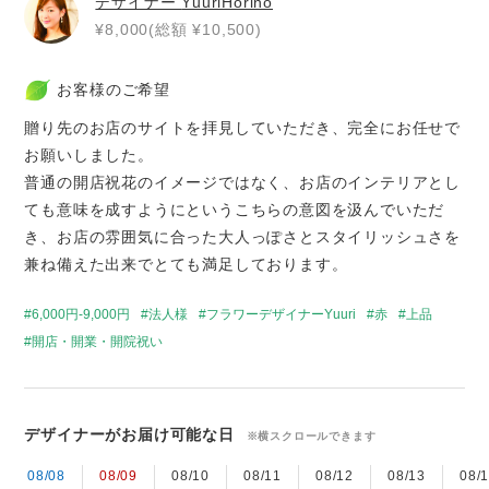
デザイナー
YuuriHorino
¥8,000(総額 ¥10,500)
お客様のご希望
贈り先のお店のサイトを拝見していただき、完全にお任せで
お願いしました。
普通の開店祝花のイメージではなく、お店のインテリアとし
ても意味を成すようにというこちらの意図を汲んでいただ
き、お店の雰囲気に合った大人っぽさとスタイリッシュさを
兼ね備えた出来でとても満足しております。
6,000円-9,000円
法人様
フラワーデザイナーYuuri
赤
上品
開店・開業・開院祝い
デザイナーがお届け可能な日
※横スクロールできます
08/08
08/09
08/10
08/11
08/12
08/13
08/