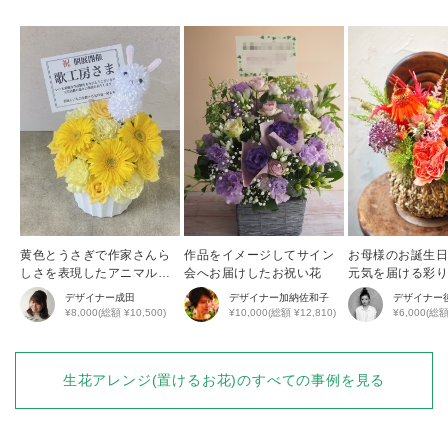
黄色とうさぎで作家さんら
作品をイメージしてサイン
お母様のお誕生
しさを表現したアニマルア
会へお届けしたお祝い花
元気を届ける彩
レンジ
花アレンジ
デザイナー
成田
デザイナー
加納佐和子
デザイナー
¥8,000(総額 ¥10,500)
¥10,000(総額 ¥12,810)
¥6,000(総額
生花アレンジ(置けるお花)
のすべての事例を見る