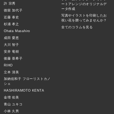
許 宗秀
ートアレンジのオリジナルデ
ータ作成
徳留 加代子
写真やイラストを印刷したお
近藤 泰史
祝い花を贈ってみませんか？
杉浦 孝之
全てのコラムを見る
Ohata Masahiro
成田 愛恵
大川 智子
安井 竜樹
後藤 亜希子
RIHO
立本 清美
加納佐和子 フローリストカノ
シェ
HASHIRAMOTO KENTA
金増 佑美
青山 ユキコ
小林 久男