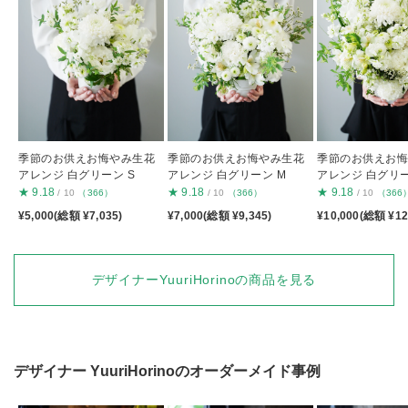
季節のお供えお悔やみ生花
季節のお供えお悔やみ生花
季節のお供えお
アレンジ 白グリーン S
アレンジ 白グリーン M
アレンジ 白グリー
★
9.18
★
9.18
★
9.18
/ 10
（366）
/ 10
（366）
/ 10
（366
¥5,000(総額 ¥7,035)
¥7,000(総額 ¥9,345)
¥10,000(総額 ¥12
デザイナーYuuriHorinoの商品を見る
デザイナー
YuuriHorino
のオーダーメイド事例