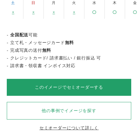
土
日
月
火
水
木
金
×
×
×
×
-
全国配送
可能
- 立て札・メッセージカード
無料
- 完成写真の送付
無料
- クレジットカード/ 請求書払い / 銀行振込 可
- 請求書・領収書 インボイス対応
このイメージでセミオーダーする
他の事例でイメージを探す
セミオーダーについて詳しく