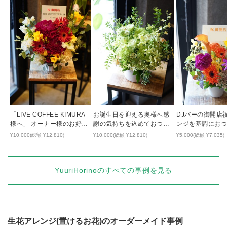
「LIVE COFFEE KIMURA
お誕生日を迎える奥様へ感
DJバーの御開店
様へ」 オーナー様のお好き
謝の気持ちを込めておつく
ンジを基調にお
な色でおつくりしたリニュ
りしたアレンジメント
鮮やかなアレン
¥10,000(総額 ¥12,810)
¥10,000(総額 ¥12,810)
¥5,000(総額 ¥7,035)
ーアルオープン祝い花
YuuriHorino
のすべての事例を見る
生花アレンジ(置けるお花)
のオーダーメイド事例