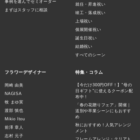
事例を選んでセミオーダー
就任・昇進祝い
まずはスタッフに相談
竣工・落成祝い
上場祝い
個展開催祝い
誕生日祝い
結婚祝い
すべてのシーン
フラワーデザイナー
特集・コラム
【今だけ300円OFF！】"母の
岡崎 由美
日ギフト"に使えるクーポン配
NAGISA
布中！
牧 まゆ実
「春の花贈りフェア」開催｜
渡部 慎也
送別や卒業シーンにもおすす
め
Mikio Itou
秋におすすめ！人気アレンジ
前澤 章人
メント
志村 元子
フレームアレンジ・クリアト