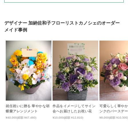
デザイナー
加納佐和子フローリストカノシェ
のオーダー
メイド事例
就任祝いに贈る 華やかな胡
作品をイメージしてサイン
可愛らしく華やか
蝶蘭アレンジメント
会へお届けしたお祝い花
ンクのバースデ
¥40,000(総額 ¥47,460)
¥10,000(総額 ¥12,810)
¥8,000(総額 ¥10,500