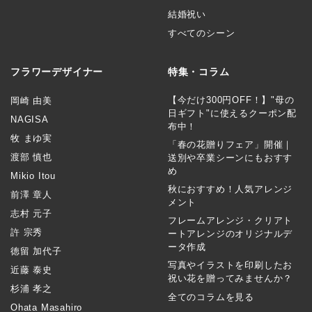
結婚祝い
すべてのシーン
フラワーデザイナー
特集・コラム
【今だけ300円OFF！】"母の
岡崎 由美
日ギフト"に使えるクーポン配
NAGISA
布中！
牧 まゆ実
「春の花贈りフェア」開催｜
渡部 慎也
送別や卒業シーンにもおすす
め
Mikio Itou
秋におすすめ！人気アレンジ
前澤 章人
メント
志村 元子
フレームアレンジ・クリアト
許 宗秀
ートアレンジのオリジナルデ
ータ作成
徳留 加代子
写真やイラストを印刷したお
近藤 泰史
祝い花を贈ってみませんか？
杉浦 孝之
全てのコラムを見る
Ohata Masahiro