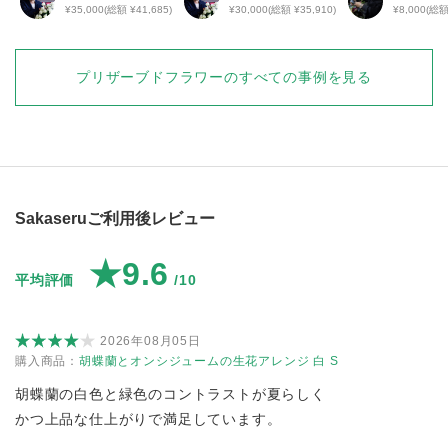
¥35,000(総額 ¥41,685)
¥30,000(総額 ¥35,910)
¥8,000(総額
プリザーブドフラワー
のすべての事例を見る
Sakaseruご利用後レビュー
★9.6
平均評価
/10
2026年08月05日
購入商品：
胡蝶蘭とオンシジュームの生花アレンジ 白 S
胡蝶蘭の白色と緑色のコントラストが夏らしく
かつ上品な仕上がりで満足しています。