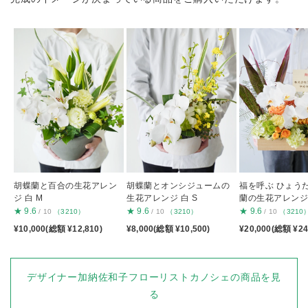
胡蝶蘭と百合の生花アレン
胡蝶蘭とオンシジュームの
福を呼ぶ ひょう
ジ 白 M
生花アレンジ 白 S
蘭の生花アレンジ
★
9.6
★
9.6
★
9.6
/ 10
（3210）
/ 10
（3210）
/ 10
（3210
¥10,000(総額 ¥12,810)
¥8,000(総額 ¥10,500)
¥20,000(総額 ¥24
デザイナー加納佐和子フローリストカノシェの商品を見
る