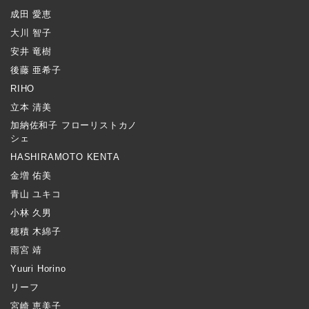
成田 愛恵
大川 智子
安井 竜樹
後藤 亜希子
RIHO
立本 清美
加納佐和子 フローリストカノ
シェ
HASHIRAMOTO KENTA
金増 佑美
青山 ユキコ
小林 久男
穂積 木綿子
雨宮 靖
Yuuri Horino
リーフ
宮崎 恵美子