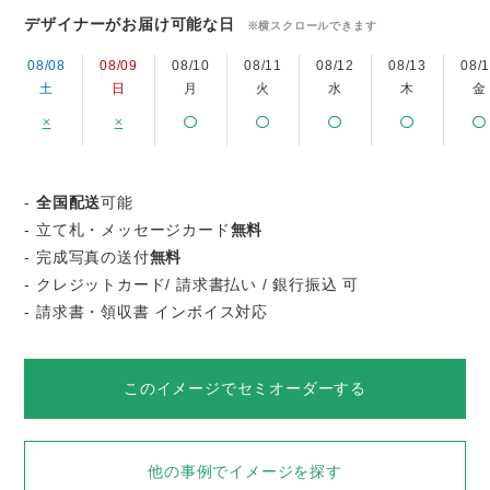
デザイナーがお届け可能な日
※横スクロールできます
08/08
08/09
08/10
08/11
08/12
08/13
08/
土
日
月
火
水
木
金
×
×
-
全国配送
可能
- 立て札・メッセージカード
無料
- 完成写真の送付
無料
- クレジットカード/ 請求書払い / 銀行振込 可
- 請求書・領収書 インボイス対応
このイメージでセミオーダーする
他の事例でイメージを探す