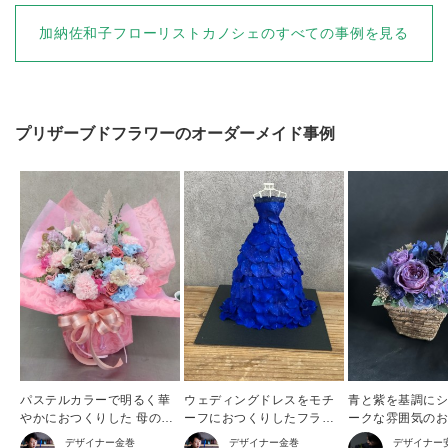
加納佐和子フローリストカノシェ
のすべての事例を見る
プリザーブドフラワー
のオーダーメイド事例
パステルカラーで明るく華
ウェディングドレスをモチ
青と紫を基調に
やかにおつくりした 母の日
ーフにおつくりしたフラワ
ークな雰囲気の
プリザーブドフラワー
ードレス
デザイナー
金巻
デザイナー
金巻
デザイナー