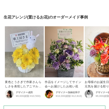
生花アレンジ(置けるお花)
のオーダーメイド事例
黄色とうさぎで作家さんら
作品をイメージしてサイン
お母様のお誕生
しさを表現したアニマルア
会へお届けしたお祝い花
元気を届ける彩
レンジ
花アレンジ
デザイナー
成田
デザイナー
加納佐和子
デザイナー
¥8,000(総額 ¥10,500)
¥10,000(総額 ¥12,810)
¥6,000(総額