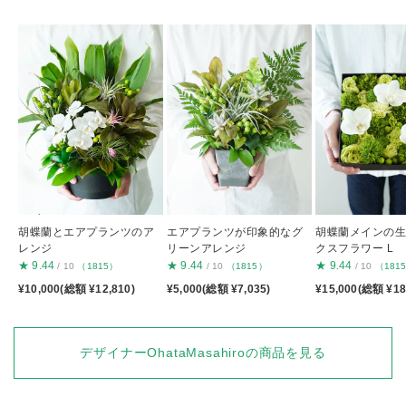
胡蝶蘭とエアプランツのア
エアプランツが印象的なグ
胡蝶蘭メインの
レンジ
リーンアレンジ
クスフラワー L
★
9.44
★
9.44
★
9.44
/ 10
（1815）
/ 10
（1815）
/ 10
（181
¥10,000(総額 ¥12,810)
¥5,000(総額 ¥7,035)
¥15,000(総額 ¥18
デザイナーOhataMasahiroの商品を見る