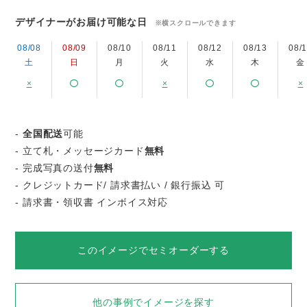
デザイナーがお届け可能な日
※横スクロールできます
08/08
08/09
08/10
08/11
08/12
08/13
08/
土
日
月
火
水
木
金
×
×
×
-
全国配送
可能
- 立て札・メッセージカード
無料
- 完成写真の送付
無料
- クレジットカード/ 請求書払い / 銀行振込 可
- 請求書・領収書 インボイス対応
このイメージでセミオーダーする
他の事例でイメージを探す