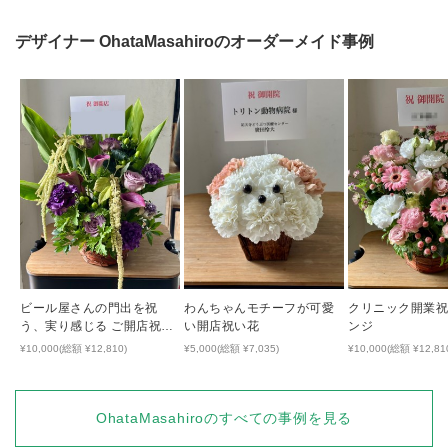
デザイナー
OhataMasahiro
のオーダーメイド事例
ビール屋さんの門出を祝
わんちゃんモチーフが可愛
クリニック開業
う、実り感じる ご開店祝い
い開店祝い花
ンジ
花
¥10,000(総額 ¥12,810)
¥5,000(総額 ¥7,035)
¥10,000(総額 ¥12,81
OhataMasahiro
のすべての事例を見る