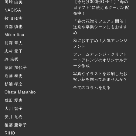
【今だけ300円OFF！】"母の
岡崎 由美
日ギフト"に使えるクーポン配
NAGISA
布中！
牧 まゆ実
「春の花贈りフェア」開催｜
渡部 慎也
送別や卒業シーンにもおすす
め
Mikio Itou
秋におすすめ！人気アレンジ
前澤 章人
メント
志村 元子
フレームアレンジ・クリアト
許 宗秀
ートアレンジのオリジナルデ
ータ作成
徳留 加代子
写真やイラストを印刷したお
近藤 泰史
祝い花を贈ってみませんか？
杉浦 孝之
全てのコラムを見る
Ohata Masahiro
成田 愛恵
大川 智子
安井 竜樹
後藤 亜希子
RIHO