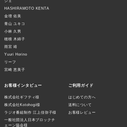
シェ
HASHIRAMOTO KENTA
金増 佑美
青山 ユキコ
小林 久男
穂積 木綿子
雨宮 靖
Yuuri Horino
リーフ
宮崎 恵美子
お客様インタビュー
ご利用ガイド
株式会社ギフティ様
はじめての方へ
株式会社Kotohogi様
送料について
ラジオ番組制作 江上佳弥子様
お客様レビュー
一般社団法人日本ブロックチ
ェーン協会様