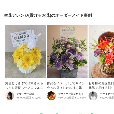
生花アレンジ(置けるお花)
のオーダーメイド事例
黄色とうさぎで作家さんら
作品をイメージしてサイン
お母様のお誕生
しさを表現したアニマルア
会へお届けしたお祝い花
元気を届ける彩
レンジ
花アレンジ
デザイナー
成田
デザイナー
加納佐和子
デザイナー
¥8,000(総額 ¥10,500)
¥10,000(総額 ¥12,810)
¥6,000(総額