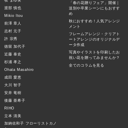
牧 まゆ実
「春の花贈りフェア」開催｜
渡部 慎也
送別や卒業シーンにもおすす
め
Mikio Itou
秋におすすめ！人気アレンジ
前澤 章人
メント
志村 元子
フレームアレンジ・クリアト
許 宗秀
ートアレンジのオリジナルデ
ータ作成
徳留 加代子
写真やイラストを印刷したお
近藤 泰史
祝い花を贈ってみませんか？
杉浦 孝之
全てのコラムを見る
Ohata Masahiro
成田 愛恵
大川 智子
安井 竜樹
後藤 亜希子
RIHO
立本 清美
加納佐和子 フローリストカノ