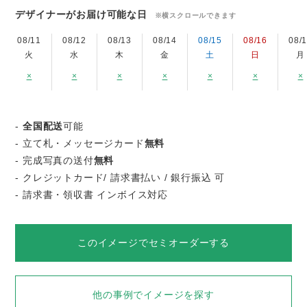
デザイナーがお届け可能な日
※横スクロールできます
08/11
08/12
08/13
08/14
08/15
08/16
08/
火
水
木
金
土
日
月
×
×
×
×
×
×
×
-
全国配送
可能
- 立て札・メッセージカード
無料
- 完成写真の送付
無料
- クレジットカード/ 請求書払い / 銀行振込 可
- 請求書・領収書 インボイス対応
このイメージでセミオーダーする
他の事例でイメージを探す