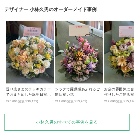
デザイナー
小林久男
のオーダーメイド事例
送り先さまのラッキカラー
シックで躍動感あふれるご
お店の雰囲気に
でおまとめした誕生日祝い
開店祝い花
作りしたご開店
のアレンジ
¥25,000(総額 ¥30,135)
¥11,000(総額 ¥13,965)
¥12,000(総額 ¥15,12
小林久男
のすべての事例を見る