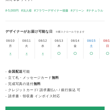
-5,000円
法人様
フラワーデザイナー後藤
グリーン
ナチュラル
デザイナーがお届け可能な日
※横スクロールできます
08/10
08/11
08/12
08/13
08/14
08/15
08/
月
火
水
木
金
土
日
×
×
×
-
全国配送
可能
- 立て札・メッセージカード
無料
- 完成写真の送付
無料
- クレジットカード/ 請求書払い / 銀行振込 可
- 請求書・領収書 インボイス対応