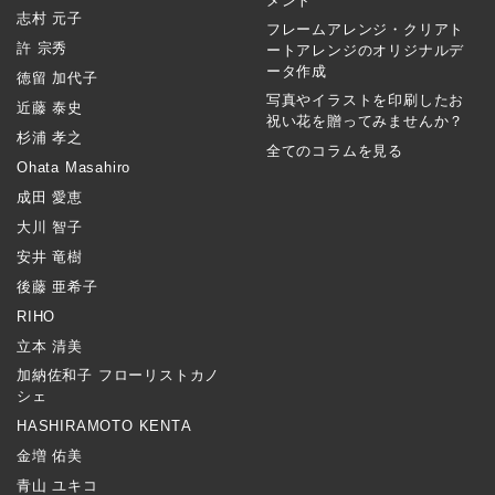
メント
志村 元子
フレームアレンジ・クリアト
許 宗秀
ートアレンジのオリジナルデ
ータ作成
徳留 加代子
写真やイラストを印刷したお
近藤 泰史
祝い花を贈ってみませんか？
杉浦 孝之
全てのコラムを見る
Ohata Masahiro
成田 愛恵
大川 智子
安井 竜樹
後藤 亜希子
RIHO
立本 清美
加納佐和子 フローリストカノ
シェ
HASHIRAMOTO KENTA
金増 佑美
青山 ユキコ