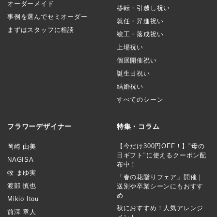
オーダーメイド
移転・引越し祝い
事例を選んでセミオーダー
就任・昇進祝い
まずはスタッフに相談
竣工・落成祝い
上場祝い
個展開催祝い
誕生日祝い
結婚祝い
すべてのシーン
フラワーデザイナー
特集・コラム
【今だけ300円OFF！】"母の
岡崎 由美
日ギフト"に使えるクーポン配
NAGISA
布中！
牧 まゆ実
「春の花贈りフェア」開催｜
渡部 慎也
送別や卒業シーンにもおすす
め
Mikio Itou
秋におすすめ！人気アレンジ
前澤 章人