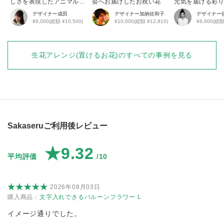
しさを表現したアニマルア
会へお届けしたお祝い花
元気を届ける彩
レンジ
花アレンジ
デザイナー
成田
デザイナー
加納佐和子
デザイナー
¥8,000(総額 ¥10,500)
¥10,000(総額 ¥12,810)
¥6,000(総額
生花アレンジ(置けるお花)
のすべての事例を見る
Sakaseruご利用後レビュー
★9.32
平均評価
/10
2026年08月03日
購入商品：
文字入れできるバルーンフラワー L
イメージ通りでした。