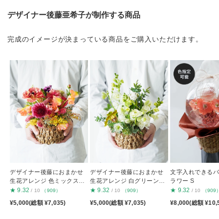
デザイナー後藤亜希子が制作する商品
完成のイメージが決まっている商品をご購入いただけます。
デザイナー後藤におまかせ
デザイナー後藤におまかせ
文字入れできる
生花アレンジ 色ミックスS
生花アレンジ 白グリーンS
ラワー S
S
S
★
9.32
★
9.32
★
9.32
/ 10
（909）
/ 10
（909）
/ 10
（909
¥5,000(総額 ¥7,035)
¥5,000(総額 ¥7,035)
¥8,000(総額 ¥10,