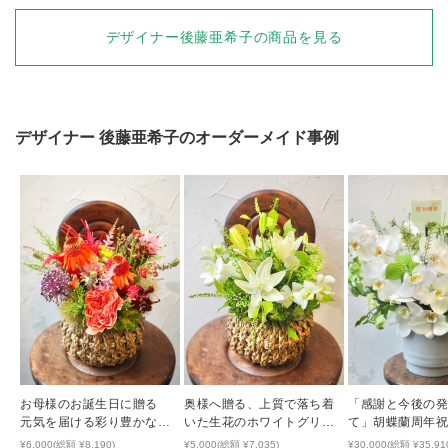
デザイナー後藤亜希子の商品を見る
デザイナー
後藤亜希子
のオーダーメイド事例
お母様のお誕生日に贈る
奥様へ贈る、上質で落ち着
「感謝と今後の
元気を届ける彩り豊かな生
いた生花のホワイトグリー
て」胡蝶蘭周年
花アレンジ
ンアレンジ
¥6,000(総額 ¥8,190)
¥5,000(総額 ¥7,035)
¥30,000(総額 ¥35,91