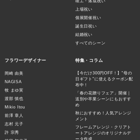
竣工・落成祝い
上場祝い
個展開催祝い
誕生日祝い
結婚祝い
すべてのシーン
フラワーデザイナー
特集・コラム
【今だけ300円OFF！】"母の
岡崎 由美
日ギフト"に使えるクーポン配
NAGISA
布中！
牧 まゆ実
「春の花贈りフェア」開催｜
渡部 慎也
送別や卒業シーンにもおすす
め
Mikio Itou
秋におすすめ！人気アレンジ
前澤 章人
メント
志村 元子
フレームアレンジ・クリアト
許 宗秀
ートアレンジのオリジナルデ
ータ作成