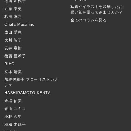
徳留 加代子
写真やイラストを印刷したお
近藤 泰史
祝い花を贈ってみませんか？
杉浦 孝之
全てのコラムを見る
Ohata Masahiro
成田 愛恵
大川 智子
安井 竜樹
後藤 亜希子
RIHO
立本 清美
加納佐和子 フローリストカノ
シェ
HASHIRAMOTO KENTA
金増 佑美
青山 ユキコ
小林 久男
穂積 木綿子