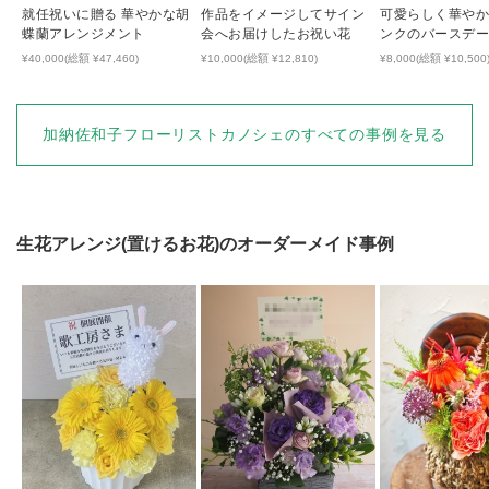
就任祝いに贈る 華やかな胡
作品をイメージしてサイン
可愛らしく華やか
蝶蘭アレンジメント
会へお届けしたお祝い花
ンクのバースデ
¥40,000(総額 ¥47,460)
¥10,000(総額 ¥12,810)
¥8,000(総額 ¥10,500
加納佐和子フローリストカノシェ
のすべての事例を見る
生花アレンジ(置けるお花)
のオーダーメイド事例