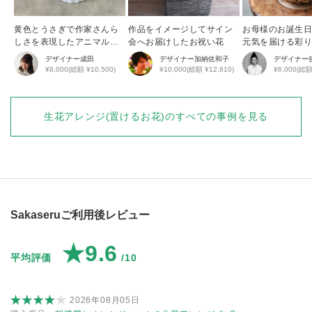
黄色とうさぎで作家さんら
作品をイメージしてサイン
お母様のお誕生
しさを表現したアニマルア
会へお届けしたお祝い花
元気を届ける彩
レンジ
花アレンジ
デザイナー
成田
デザイナー
加納佐和子
デザイナー
¥8,000(総額 ¥10,500)
¥10,000(総額 ¥12,810)
¥6,000(総額
生花アレンジ(置けるお花)
のすべての事例を見る
Sakaseruご利用後レビュー
★9.6
平均評価
/10
2026年08月05日