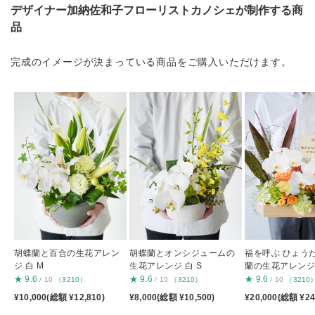
デザイナー加納佐和子フローリストカノシェが制作する商
品
完成のイメージが決まっている商品をご購入いただけます。
胡蝶蘭と百合の生花アレン
胡蝶蘭とオンシジュームの
福を呼ぶ ひょう
ジ 白 M
生花アレンジ 白 S
蘭の生花アレンジ
★
9.6
★
9.6
★
9.6
/ 10
（3210）
/ 10
（3210）
/ 10
（3210
¥10,000(総額 ¥12,810)
¥8,000(総額 ¥10,500)
¥20,000(総額 ¥24