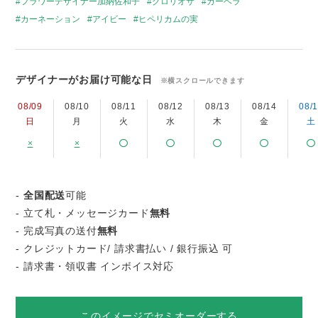
フラワーデザイナー加納佐和子
グロリオサ
ガーベラ
カーネーション
アイビー
ヒペリカムの実
デザイナーがお届け可能な日
※横スクロールできます
08/09
08/10
08/11
08/12
08/13
08/14
08/
日
月
火
水
木
金
土
×
×
-
全国配送
可能
- 立て札・メッセージカード
無料
- 完成写真の送付
無料
- クレジットカード/ 請求書払い / 銀行振込 可
- 請求書・領収書 インボイス対応
このイメージでセミオーダーする