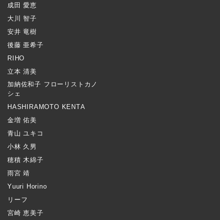
成田 愛恵
大川 智子
安井 竜樹
後藤 亜希子
RIHO
立本 清美
加納佐和子 フローリストカノ
シェ
HASHIRAMOTO KENTA
金増 佑美
青山 ユキコ
小林 久男
穂積 木綿子
雨宮 靖
Yuuri Horino
リーフ
宮崎 恵美子