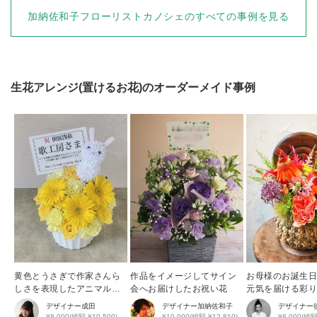
加納佐和子フローリストカノシェ
のすべての事例を見る
生花アレンジ(置けるお花)
のオーダーメイド事例
黄色とうさぎで作家さんら
作品をイメージしてサイン
お母様のお誕生
しさを表現したアニマルア
会へお届けしたお祝い花
元気を届ける彩
レンジ
花アレンジ
デザイナー
成田
デザイナー
加納佐和子
デザイナー
¥8,000(総額 ¥10,500)
¥10,000(総額 ¥12,810)
¥6,000(総額