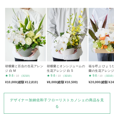
胡蝶蘭と百合の生花アレン
胡蝶蘭とオンシジュームの
福を呼ぶ ひょう
ジ 白 M
生花アレンジ 白 S
蘭の生花アレンジ
★
9.6
★
9.6
★
9.6
/ 10
（3210）
/ 10
（3210）
/ 10
（3210
¥10,000(総額 ¥12,810)
¥8,000(総額 ¥10,500)
¥20,000(総額 ¥24
デザイナー加納佐和子フローリストカノシェの商品を見
る