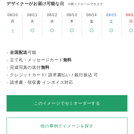
デザイナーがお届け可能な日
※横スクロールできます
08/10
08/11
08/12
08/13
08/14
08/15
08/
月
火
水
木
金
土
日
×
-
全国配送
可能
- 立て札・メッセージカード
無料
- 完成写真の送付
無料
- クレジットカード/ 請求書払い / 銀行振込 可
- 請求書・領収書 インボイス対応
このイメージでセミオーダーする
他の事例でイメージを探す