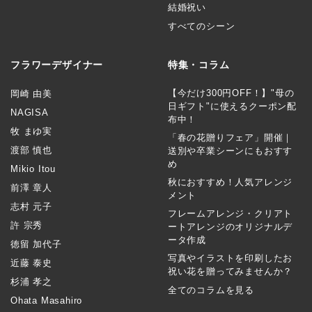
結婚祝い
すべてのシーン
フラワーデザイナー
特集・コラム
【今だけ300円OFF！】"母の
岡崎 由美
日ギフト"に使えるクーポン配
NAGISA
布中！
牧 まゆ実
「春の花贈りフェア」開催｜
渡部 慎也
送別や卒業シーンにもおすす
め
Mikio Itou
秋におすすめ！人気アレンジ
前澤 章人
メント
志村 元子
フレームアレンジ・クリアト
許 宗秀
ートアレンジのオリジナルデ
ータ作成
徳留 加代子
写真やイラストを印刷したお
近藤 泰史
祝い花を贈ってみませんか？
杉浦 孝之
全てのコラムを見る
Ohata Masahiro