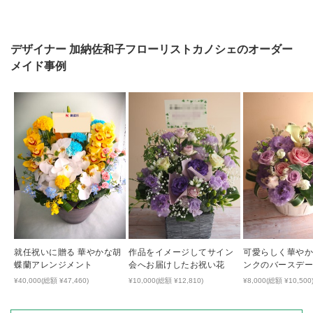
デザイナー
加納佐和子フローリストカノシェ
のオーダー
メイド事例
就任祝いに贈る 華やかな胡
作品をイメージしてサイン
可愛らしく華やか
蝶蘭アレンジメント
会へお届けしたお祝い花
ンクのバースデ
¥40,000(総額 ¥47,460)
¥10,000(総額 ¥12,810)
¥8,000(総額 ¥10,500