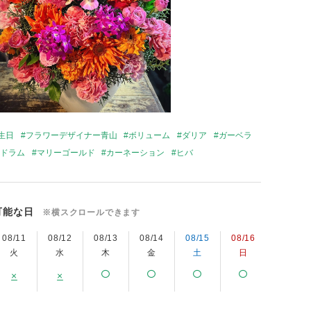
生日
フラワーデザイナー青山
ボリューム
ダリア
ガーベラ
ドラム
マリーゴールド
カーネーション
ヒバ
可能な日
※横スクロールできます
08/11
08/12
08/13
08/14
08/15
08/16
08/17
火
水
木
金
土
日
月
×
×
×