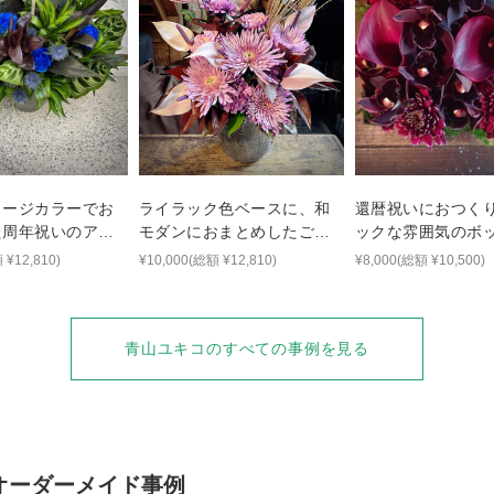
メージカラーでお
ライラック色ベースに、和
還暦祝いにおつく
た周年祝いのアレ
モダンにおまとめしたご出
ックな雰囲気のボ
演花
ラワー
 ¥12,810)
¥10,000(総額 ¥12,810)
¥8,000(総額 ¥10,500)
青山ユキコ
のすべての事例を見る
オーダーメイド事例