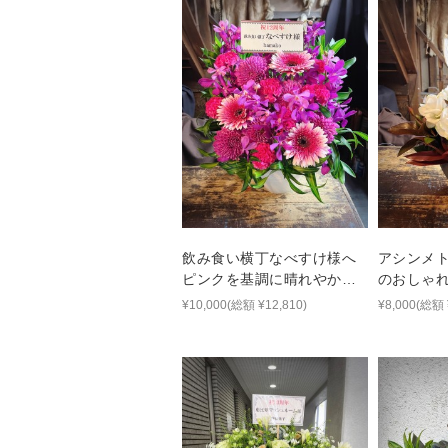
飲み食い横丁なべすけ様へ
アシンメ
ピンクを基調に晴れやかな
のおしゃ
雰囲気でおつくりした周年
¥10,000(総額 ¥12,810)
¥8,000(総額 
祝い花