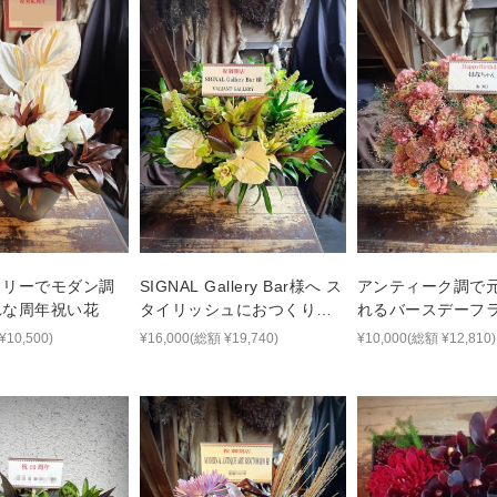
トリーでモダン調
SIGNAL Gallery Bar様へ ス
アンティーク調で
れな周年祝い花
タイリッシュにおつくりし
れるバースデーフ
たご開店祝い花
¥10,500)
¥16,000(総額 ¥19,740)
¥10,000(総額 ¥12,810)