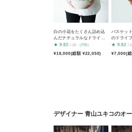
白の小花をたくさん詰め込
バスケッ
んだナチュラルなドライフ
のドライ
ラワーアレンジ
★
9.82
★
9.82
/ 10
（770）
/ 
¥18,000(総額 ¥22,050)
¥7,000(総
デザイナー
青山ユキコ
のオー