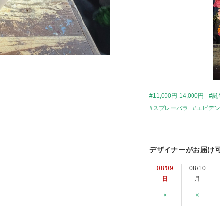
11,000円-14,000円
誕
スプレーバラ
エピデン
デザイナーがお届け
08/09
08/10
日
月
×
×