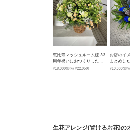
恵比寿マッシュルーム様 33
お店のイ
周年祝いにおつくりしたナ
まとめし
チュラルな生花アレンジ
ンジ
¥18,000(総額 ¥22,050)
¥10,000(総額
生花アレンジ(置けるお花)
の