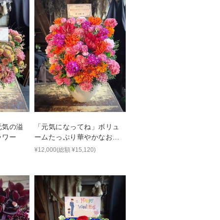
元気の溢
「元気になってね」ボリュ
ラワー
ームたっぷり華やかなお花
でおつくりしたバースデー
¥12,000(総額 ¥15,120)
フラワー