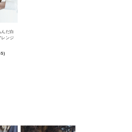
込んだ白
アレンジ
45)