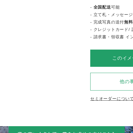
-
全国配送
可能
- 立て札・メッセー
- 完成写真の送付
無料
- クレジットカード/ 
- 請求書・領収書 
このイメ
他の
セミオーダーについ