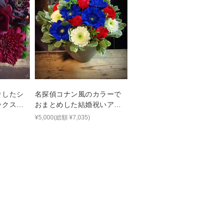
りしたシ
名探偵コナン風のカラーで
ックスフ
おまとめした結婚祝いアレ
ンジメント
¥5,000(総額 ¥7,035)