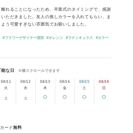
と離れることになったため、卒業式のタイミングで、感謝
りいただきました。友人の推しカラーを入れてもらい、ま
うよう可愛すぎない雰囲気でお願いしました。
フラワーデザイナー渡部
オレンジ
ラナンキュラス
カラー
可能な日
※横スクロールできます
08/11
08/12
08/13
08/14
08/15
08/16
08/17
火
水
木
金
土
日
月
×
×
ジカード
無料