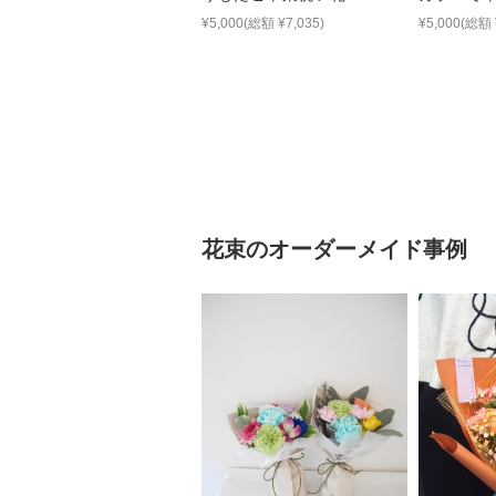
した花束
¥5,000(総額 ¥7,035)
¥5,000(総額 
花束
のオーダーメイド事例