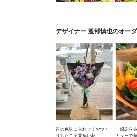
デザイナー
渡部慎也
のオーダ
袴の色味に合わせておつく
「感謝を
りしたご卒業祝い花
カラーで