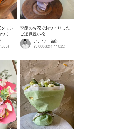
ビタミン
季節のお花でおつくりした
おつくり
ご退職祝い花
部
デザイナー
後藤
,035)
¥5,000(総額 ¥7,035)