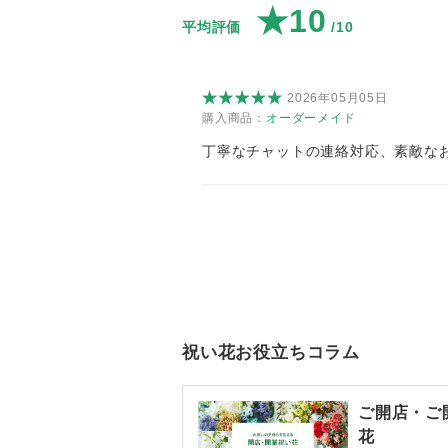
★10
平均評価
/10
2026年05月05日
購入商品：
オーダーメイド
丁寧なチャットの連絡対応、素敵な
祝い花お役立ちコラム
ご開店・ご
花