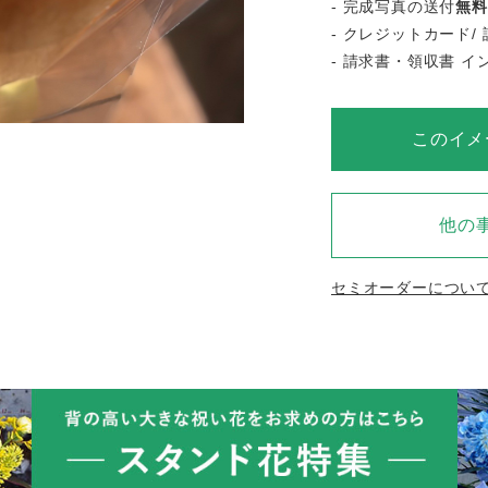
- 完成写真の送付
無料
- クレジットカード/ 
- 請求書・領収書 
このイメ
他の
セミオーダーについ