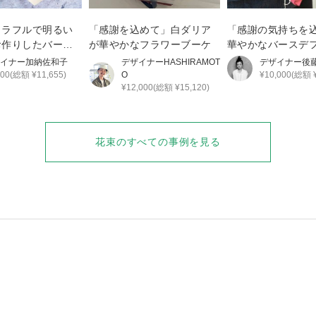
カラフルで明るい
「感謝を込めて」白ダリア
「感謝の気持ちを
お作りしたバース
が華やかなフラワーブーケ
華やかなバースデ
ーご
イナー
加納佐和子
デザイナー
HASHIRAMOT
デザイナー
後
000(総額 ¥11,655)
O
¥10,000(総額 ¥
¥12,000(総額 ¥15,120)
花束
のすべての事例を見る