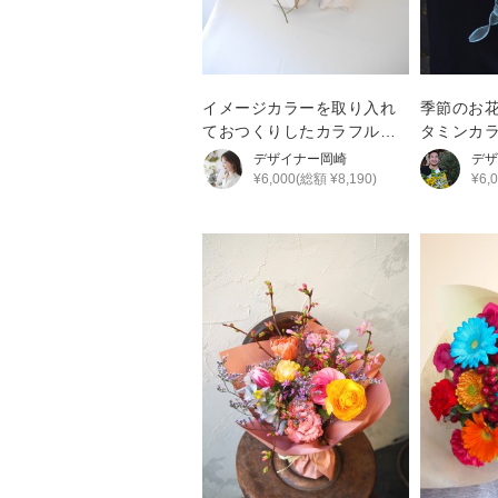
イメージカラーを取り入れ
季節のお
ておつくりしたカラフルブ
タミンカ
ーケ
ーケ
デザイナー
岡崎
デザ
¥6,000(総額 ¥8,190)
¥6,