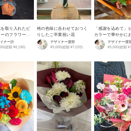
花を取り入れたビ
袴の色味に合わせておつく
「感謝を込めて」
ラーのフラワーブ
りしたご卒業祝い花
カラーで華やかに
した花束
イナー
許
デザイナー
渡部
デザイナー
渡
000(総額 ¥8,190)
¥5,000(総額 ¥7,035)
¥5,000(総額 ¥7