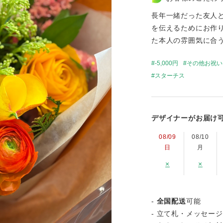
長年一緒だった友人
を伝えるためにお作
た本人の雰囲気に合
-5,000円
その他お祝い
スターチス
デザイナーがお届け
08/09
08/10
日
月
×
×
-
全国配送
可能
- 立て札・メッセー