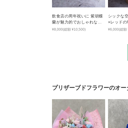
飲食店の周年祝いに 紫胡蝶
シックな空
蘭が魅力的でおしゃれな生
×レッド
花アレンジ
ント
¥8,000(総額 ¥10,500)
¥6,000(総額 
プリザーブドフラワー
のオー