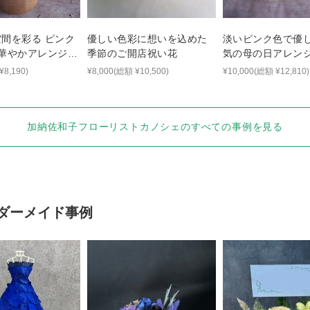
間を彩る ピンク
優しい色彩に想いを込めた
淡いピンク色で優
の華やかアレンジメ
季節のご開店祝い花
気の母の日アレン
¥8,190)
¥8,000(総額 ¥10,500)
¥10,000(総額 ¥12,810)
加納佐和子フローリストカノシェ
のすべての事例を見る
ダーメイド事例