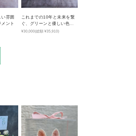
しい雰囲
これまでの10年と未来を繋
ジメント
ぐ、グリーンと優しい色味
を添えた周年祝い花
¥30,000(総額 ¥35,910)