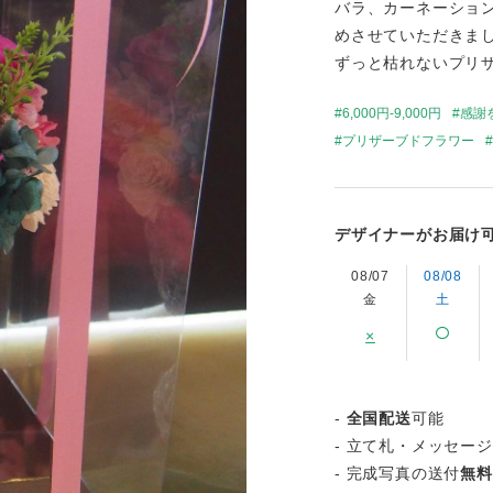
バラ、カーネーショ
めさせていただきま
ずっと枯れないプリ
6,000円-9,000円
感謝
プリザーブドフラワー
デザイナーがお届け
08/07
08/08
金
土
×
-
全国配送
可能
- 立て札・メッセー
- 完成写真の送付
無料