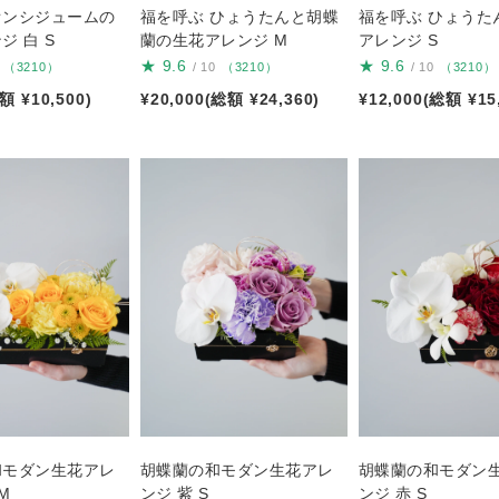
オンシジュームの
福を呼ぶ ひょうたんと胡蝶
福を呼ぶ ひょうた
ジ 白 S
蘭の生花アレンジ M
アレンジ S
★
9.6
★
9.6
（3210）
/ 10
（3210）
/ 10
（3210）
額 ¥10,500)
¥20,000(総額 ¥24,360)
¥12,000(総額 ¥15
和モダン生花アレ
胡蝶蘭の和モダン生花アレ
胡蝶蘭の和モダン
M
ンジ 紫 S
ンジ 赤 S