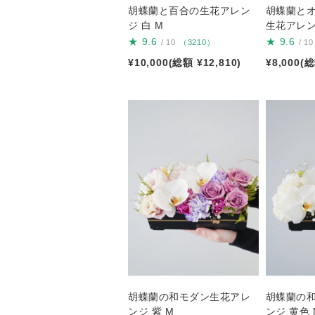
胡蝶蘭と百合の生花アレン
胡蝶蘭と
ジ 白 M
生花アレン
★
9.6
★
9.6
/ 10
（3210）
/ 10
¥10,000(総額 ¥12,810)
¥8,000(総
胡蝶蘭の和モダン生花アレ
胡蝶蘭の
ンジ 紫 M
ンジ 黄色 