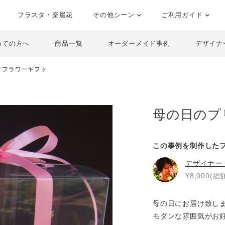
フラスタ・楽屋花
その他シーン
ご利用ガイド
めての方へ
商品一覧
オーダーメイド事例
デザイナ
ドフラワーギフト
母の日のプ
この事例を制作した
デザイナー
¥8,000(総額
母の日にお届け致し
モダンな雰囲気がお