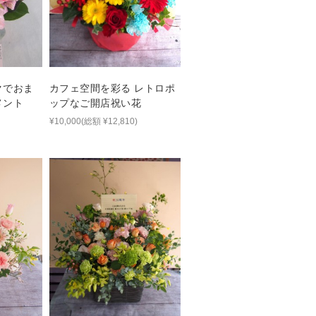
クでおま
カフェ空間を彩る レトロポ
メント
ップなご開店祝い花
¥10,000(総額 ¥12,810)