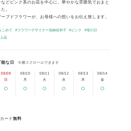
ンなどピンク系のお花を中心に、華やかな雰囲気でおまと
した。
ザーブドフラワーが、お母様への想いをお伝え致します。
をこめて
フラワーデザイナー加納佐和子
ピンク
母の日
上品
可能な日
※横スクロールできます
08/09
08/10
08/11
08/12
08/13
08/14
08/15
日
月
火
水
木
金
土
ジカード
無料