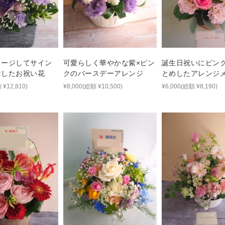
メージしてサイン
可愛らしく華やかな紫×ピン
誕生日祝いにピン
けしたお祝い花
クのバースデーアレンジ
とめしたアレンジ
 ¥12,810)
¥8,000(総額 ¥10,500)
¥6,000(総額 ¥8,190)