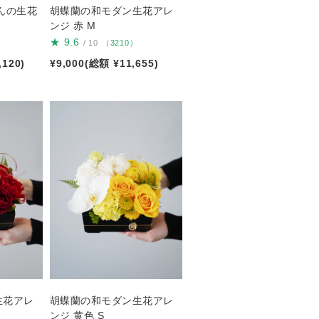
んの生花
胡蝶蘭の和モダン生花アレ
ンジ 赤 M
★
9.6
/ 10
（3210）
,120)
¥9,000(総額 ¥11,655)
生花アレ
胡蝶蘭の和モダン生花アレ
ンジ 黄色 S