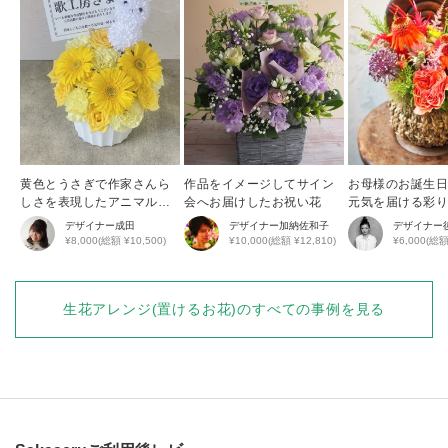
黄色とうさぎで作家さんら
作品をイメージしてサイン
お母様のお誕生
しさを表現したアニマルア
会へお届けしたお祝い花
元気を届ける彩
レンジ
花アレンジ
デザイナー
成田
デザイナー
加納佐和子
デザイナー
¥8,000(総額 ¥10,500)
¥10,000(総額 ¥12,810)
¥6,000(総額
生花アレンジ(置けるお花)
のすべての事例を見る