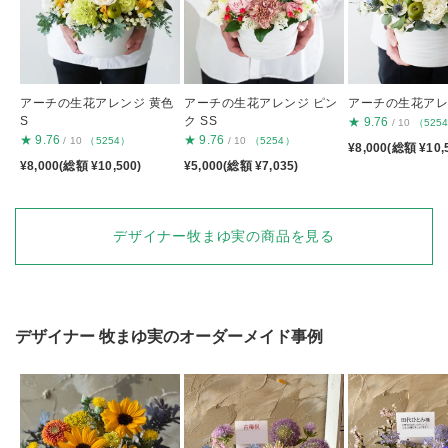
アーチの生花アレンジ 黄色
アーチの生花アレンジ ピン
アーチの生花アレン
S
ク SS
★
9.76
/ 10
（525
★
9.76
★
9.76
/ 10
（5254）
/ 10
（5254）
¥8,000(総額 ¥10,
¥8,000(総額 ¥10,500)
¥5,000(総額 ¥7,035)
デザイナー牧まゆ実の商品を見る
デザイナー
牧まゆ実
のオーダーメイド事例