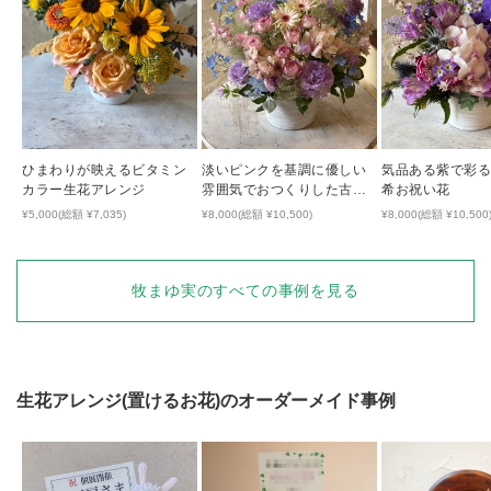
ひまわりが映えるビタミン
淡いピンクを基調に優しい
気品ある紫で彩る
カラー生花アレンジ
雰囲気でおつくりした古希
希お祝い花
祝い花
¥5,000(総額 ¥7,035)
¥8,000(総額 ¥10,500)
¥8,000(総額 ¥10,500
牧まゆ実
のすべての事例を見る
生花アレンジ(置けるお花)
のオーダーメイド事例