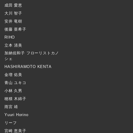
成田 愛恵
大川 智子
安井 竜樹
後藤 亜希子
RIHO
立本 清美
加納佐和子 フローリストカノ
シェ
HASHIRAMOTO KENTA
金増 佑美
青山 ユキコ
小林 久男
穂積 木綿子
雨宮 靖
Yuuri Horino
リーフ
宮崎 恵美子