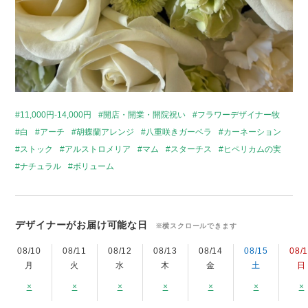
11,000円-14,000円
開店・開業・開院祝い
フラワーデザイナー牧
白
アーチ
胡蝶蘭アレンジ
八重咲きガーベラ
カーネーション
ストック
アルストロメリア
マム
スターチス
ヒペリカムの実
ナチュラル
ボリューム
デザイナーがお届け可能な日
※横スクロールできます
08/10
08/11
08/12
08/13
08/14
08/15
08/
月
火
水
木
金
土
日
×
×
×
×
×
×
×