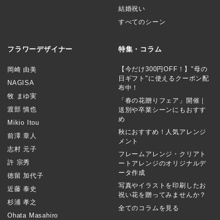
結婚祝い
すべてのシーン
フラワーデザイナー
特集・コラム
【今だけ300円OFF！】"母の
岡崎 由美
日ギフト"に使えるクーポン配
NAGISA
布中！
牧 まゆ実
「春の花贈りフェア」開催｜
渡部 慎也
送別や卒業シーンにもおすす
め
Mikio Itou
秋におすすめ！人気アレンジ
前澤 章人
メント
志村 元子
フレームアレンジ・クリアト
許 宗秀
ートアレンジのオリジナルデ
ータ作成
徳留 加代子
写真やイラストを印刷したお
近藤 泰史
祝い花を贈ってみませんか？
杉浦 孝之
全てのコラムを見る
Ohata Masahiro