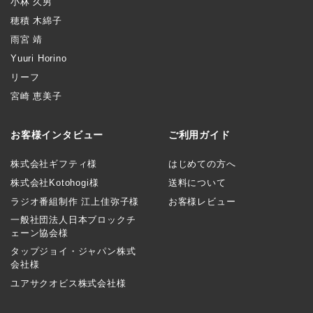
小林 久男
穂積 木綿子
雨宮 靖
Yuuri Horino
リーフ
宮崎 恵美子
お客様インタビュー
ご利用ガイド
株式会社ギフティ様
はじめての方へ
株式会社Kotohogi様
送料について
ラジオ番組制作 江上佳弥子様
お客様レビュー
一般社団法人日本ブロックチ
ェーン協会様
タップジョイ・ジャパン株式
会社様
ユアサクオビス株式会社様