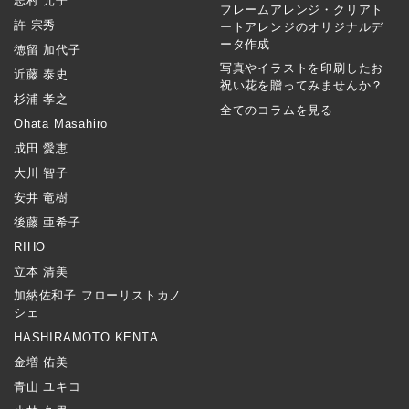
志村 元子
フレームアレンジ・クリアト
許 宗秀
ートアレンジのオリジナルデ
ータ作成
徳留 加代子
写真やイラストを印刷したお
近藤 泰史
祝い花を贈ってみませんか？
杉浦 孝之
全てのコラムを見る
Ohata Masahiro
成田 愛恵
大川 智子
安井 竜樹
後藤 亜希子
RIHO
立本 清美
加納佐和子 フローリストカノ
シェ
HASHIRAMOTO KENTA
金増 佑美
青山 ユキコ