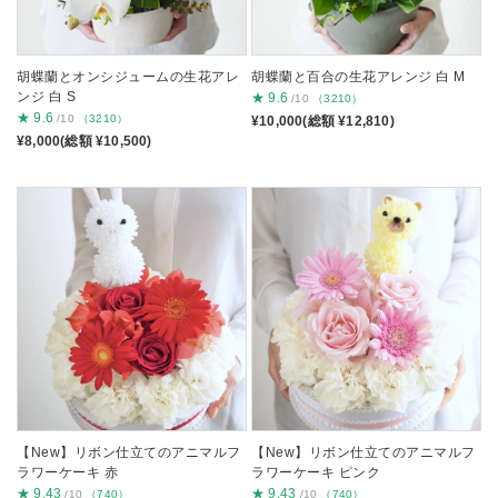
胡蝶蘭とオンシジュームの生花アレ
胡蝶蘭と百合の生花アレンジ 白 M
ンジ 白 S
★
9.6
/10
（3210）
★
9.6
/10
（3210）
¥10,000(総額 ¥12,810)
¥8,000(総額 ¥10,500)
【New】リボン仕立てのアニマルフ
【New】リボン仕立てのアニマルフ
ラワーケーキ 赤
ラワーケーキ ピンク
★
9.43
★
9.43
/10
（740）
/10
（740）