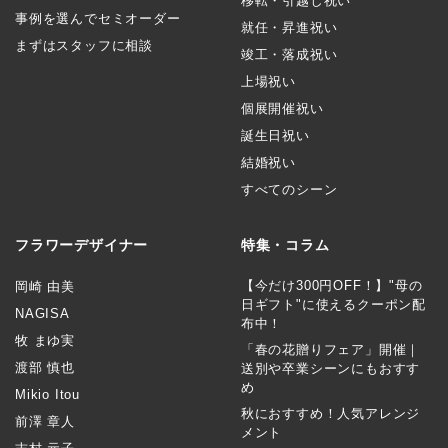
移転・引越し祝い
事例を選んでセミオーダー
就任・昇進祝い
まずはスタッフに相談
竣工・落成祝い
上場祝い
個展開催祝い
誕生日祝い
結婚祝い
すべてのシーン
フラワーデザイナー
特集・コラム
【今だけ300円OFF！】"母の
岡崎 由美
日ギフト"に使えるクーポン配
NAGISA
布中！
牧 まゆ実
「春の花贈りフェア」開催｜
渡部 慎也
送別や卒業シーンにもおすす
め
Mikio Itou
秋におすすめ！人気アレンジ
前澤 章人
メント