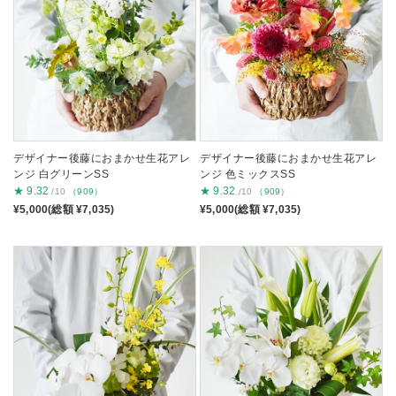
デザイナー後藤におまかせ生花アレ
デザイナー後藤におまかせ生花アレ
ンジ 白グリーンSS
ンジ 色ミックスSS
★
9.32
★
9.32
/10
（909）
/10
（909）
¥5,000(総額 ¥7,035)
¥5,000(総額 ¥7,035)