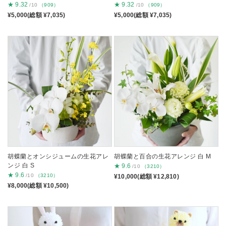
★
9.32
★
9.32
/10
（909）
/10
（909）
¥5,000(総額 ¥7,035)
¥5,000(総額 ¥7,035)
胡蝶蘭とオンシジュームの生花アレ
胡蝶蘭と百合の生花アレンジ 白 M
ンジ 白 S
★
9.6
/10
（3210）
★
9.6
/10
（3210）
¥10,000(総額 ¥12,810)
¥8,000(総額 ¥10,500)