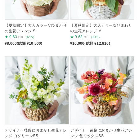
【夏秋限定】大人カラーなひまわり
【夏秋限定】大人カラーなひまわり
の生花アレンジ S
の生花アレンジ M
★
9.63
★
9.63
/10
（615）
/10
（615）
¥8,000(総額 ¥10,500)
¥10,000(総額 ¥12,810)
デザイナー後藤におまかせ生花アレ
デザイナー後藤におまかせ生花アレ
ンジ 白グリーンSS
ンジ 色ミックスSS