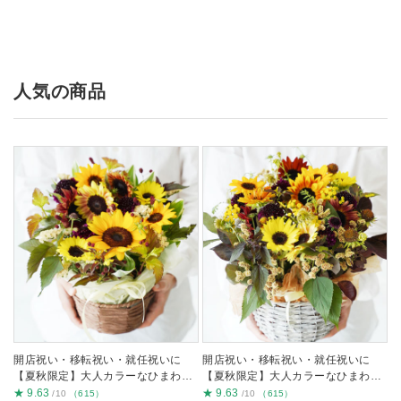
人気の商品
開店祝い・移転祝い・就任祝いに
開店祝い・移転祝い・就任祝いに
【夏秋限定】大人カラーなひまわり
【夏秋限定】大人カラーなひまわり
の生花アレンジ S
の生花アレンジ M
★
9.63
★
9.63
/10
（615）
/10
（615）