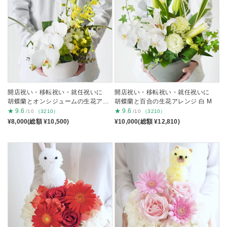
開店祝い・移転祝い・就任祝いに
開店祝い・移転祝い・就任祝いに
胡蝶蘭とオンシジュームの生花アレ
胡蝶蘭と百合の生花アレンジ 白 M
ンジ 白 S
★
9.6
★
9.6
/10
（3210）
/10
（3210）
¥8,000(総額 ¥10,500)
¥10,000(総額 ¥12,810)