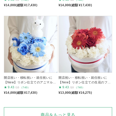
¥14,000(総額 ¥17,430)
¥14,000(総額 ¥17,430)
開店祝い・移転祝い・就任祝いに
開店祝い・移転祝い・就任祝いに
【New】リボン仕立てのアニマルフ
【New】リボン仕立ての生花のフラ
ラワーケーキ ブルー
ワーケーキ 赤
★
9.43
★
9.43
/10
（740）
/10
（740）
¥14,000(総額 ¥17,430)
¥13,000(総額 ¥16,275)
商品をもっと見る