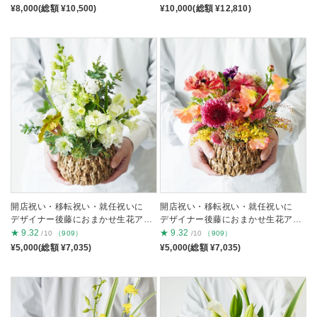
¥8,000(総額 ¥10,500)
¥10,000(総額 ¥12,810)
開店祝い・移転祝い・就任祝いに
開店祝い・移転祝い・就任祝いに
デザイナー後藤におまかせ生花アレ
デザイナー後藤におまかせ生花アレ
ンジ 白グリーンSS
ンジ 色ミックスSS
★
9.32
★
9.32
/10
（909）
/10
（909）
¥5,000(総額 ¥7,035)
¥5,000(総額 ¥7,035)