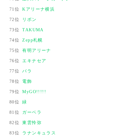
71位
Kアリーナ横浜
72位
リボン
73位
TAKUMA
74位
Zepp札幌
75位
有明アリーナ
76位
エキナセア
77位
バラ
78位
電飾
79位
MyGO!!!!!
80位
緑
81位
ガーベラ
82位
東雲怜弥
83位
ラナンキュラス