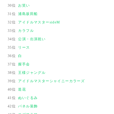
30位
お笑い
31位
浦島坂田船
32位
アイドルマスターsideM
33位
カラフル
34位
公演・出演祝い
35位
リース
36位
白
37位
握手会
38位
王様ジャングル
39位
アイドルマスターシャイニーカラーズ
40位
造花
41位
ぬいぐるみ
42位
パネル装飾