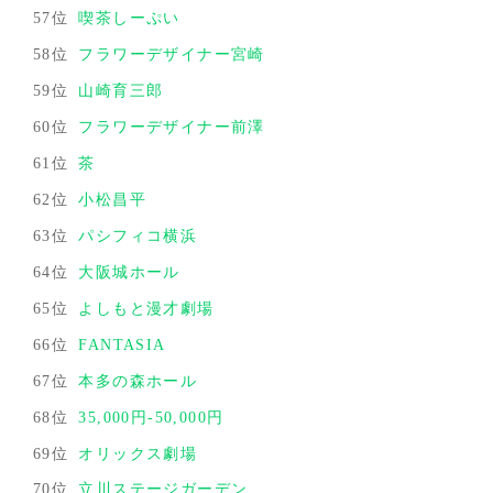
57位
喫茶しーぷい
58位
フラワーデザイナー宮崎
59位
山崎育三郎
60位
フラワーデザイナー前澤
61位
茶
62位
小松昌平
63位
パシフィコ横浜
64位
大阪城ホール
65位
よしもと漫才劇場
66位
FANTASIA
67位
本多の森ホール
68位
35,000円-50,000円
69位
オリックス劇場
70位
立川ステージガーデン