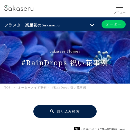
メニュー
オーダー
フラスタ・楽屋花のSakaseru
Sakaseru Flowers
#RainDrops 祝い花事例
TOP
>
オーダーメイド事例
>
#RainDrops 祝い花事例
絞り込み検索
：皆様のポスト
“花れぽ”
掲載マーク