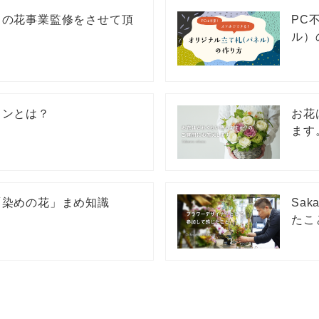
」の花事業監修をさせて頂
PC
ル）
ョンとは？
お花
ます
「染めの花」まめ知識
Sa
たこ