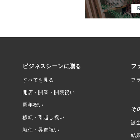
ビジネスシーンに
贈る
フ
すべてを見る
フ
開店・開業・開院祝い
周年祝い
そ
移転・引越し祝い
誕
就任・昇進祝い
結