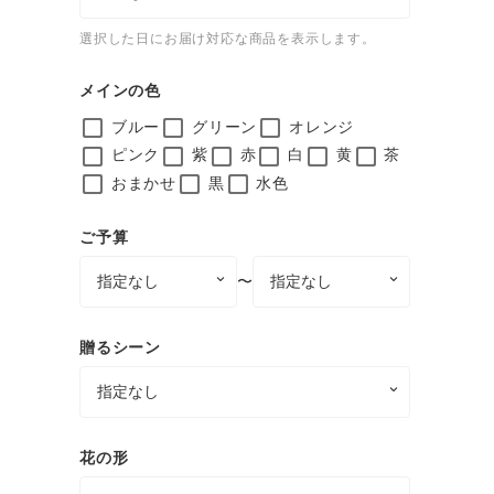
選択した日にお届け対応な商品を表示します。
メインの色
ブルー
グリーン
オレンジ
ピンク
紫
赤
白
黄
茶
おまかせ
黒
水色
ご予算
〜
贈るシーン
花の形