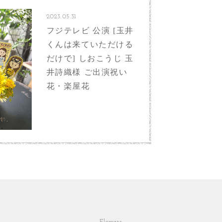
2023.05.31
フジテレビ 公演 [玉井
くんは来ていただける
だけで] しおこうじ 玉
井詩織様 ご出演祝い
花・楽屋花
Flowers