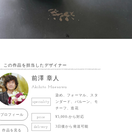
この作品を担当したデザイナー
前澤 章人
Akihito Maesawa
染め、フォーマル、スタ
ンダード、バルーン、モ
speciality
チーフ、造花
プロフィール
¥5,000-から対応
price
3日後から発送可能
delivery
作品を見る