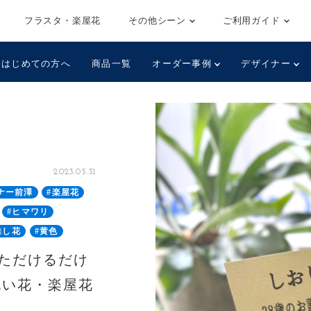
フラスタ・楽屋花
その他シーン
ご利用ガイド
はじめての方へ
商品一覧
オーダー事例
デザイナー
2023.05.31
ナー前澤
#楽屋花
#ヒマワリ
推し花
#黄色
いただけるだけ
祝い花・楽屋花