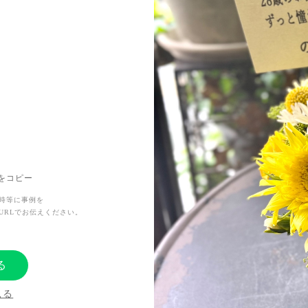
した。
Lをコピー
時等に事例を
URLでお伝えください。
る
見る