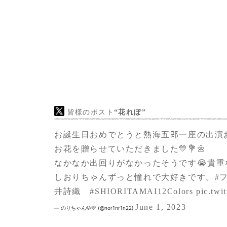
華やかにしていただきました。
いつもありがとうとお誕生日おめでとうの気
いなと思います。
皆様のポスト
“花れぽ”
お誕生日おめでとうと熱海五郎一座の出演
お花を贈らせていただきました💛💐🌼
なかなか出回りがなかったそうです😭貴重
しおりちゃんずっと憧れで大好きです。
#
井詩織
#SHIORITAMAI12Colors
pic.tw
June 1, 2023
— のりちゃん🐶💛 (@nor1nr1n22)