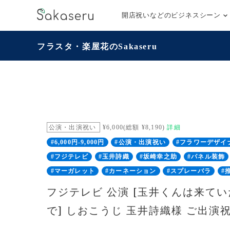
開店祝いなどのビジネスシーン
フラスタ・楽屋花のSakaseru
公演・出演祝い
¥6,000(総額 ¥8,190)
詳細
#6,000円-9,000円
#公演・出演祝い
#フラワーデザイ
#フジテレビ
#玉井詩織
#坂崎幸之助
#パネル装飾
#マーガレット
#カーネーション
#スプレーバラ
#
フジテレビ 公演 [玉井くんは来て
で] しおこうじ 玉井詩織様 ご出演