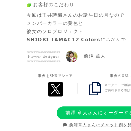
お客様のこだわり
今回は玉井詩織さんのお誕生日の月なので
メンバーカラーの黄色と
彼女のソロプロジェクト
𝗦𝗛𝗜𝗢𝗥𝗜 𝗧𝗔𝗠𝗔𝗜 𝟭𝟮 𝗖𝗼𝗹𝗼𝗿𝘀にちなんで
6月ソロ曲の衣装風のお花にしていただきま
前澤 章人
なかなか手に入らないお花だったそうで
Flower designer
とても感謝しております。
事例をSNSでシェア
事例のUR
お客様の想い
オーダー・ご相談
ご共有される際は
今回は玉井詩織さんのお誕生日の月なので
メンバーカラーの黄色と
彼女のソロプロジェクト
前澤 章人さんにオーダーす
𝗦𝗛𝗜𝗢𝗥𝗜 𝗧𝗔𝗠𝗔𝗜 𝟭𝟮 𝗖𝗼𝗹𝗼𝗿𝘀にちなんで
前澤章人さんのチャット例を
6月ソロ曲の衣装風のお花で