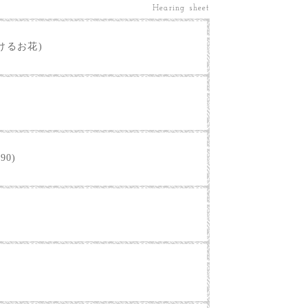
Hearing sheet
けるお花)
90)