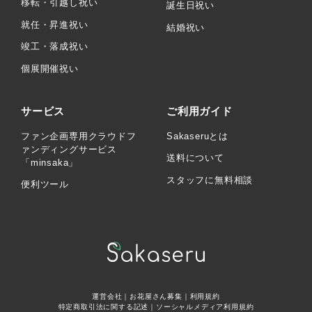
移転・引越し祝い
誕生日祝い
就任・昇進祝い
結婚祝い
竣工・落成祝い
個展開催祝い
サービス
ご利用ガイド
ファン企画専用クラウドフ
Sakaseruとは
ァンディングサービス
送料について
「minsaka」
スタッフに無料相談
便利ツール
運営会社
｜
お花屋さん募集
｜
利用規約
特定商取引法に関する記述
｜
ソーシャルメディア利用規約