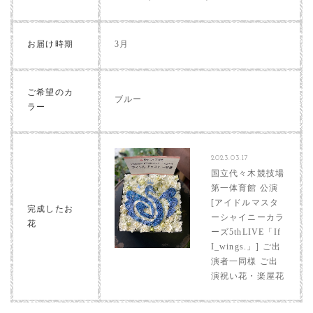
お届け時期
3月
ご希望のカ
ブルー
ラー
2023.03.17
国立代々木競技場
第一体育館 公演
[アイドルマスタ
完成したお
ーシャイニーカラ
花
ーズ5thLIVE「If
I_wings.」] ご出
演者一同様 ご出
演祝い花・楽屋花