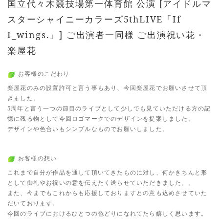
国立代々木競技場第一体育館 公演 [アイドルマ
スターシャイニーカラーズ5thLIVE「If
I_wings.」] ご出演者一同様 ご出演祝い花・
楽屋花
お客様のこだわり
楽屋花のみの設置許可と言う事もあり、今回楽屋花でお願いさせて頂
きました。
5周年と言う一つの節目のライブとして少しでも見ていただける方の記
憶に残る物として今回ロゴマークでのデザインを提案しました。
デザインや色合いもシンプルなものでお願いしました。
お客様の想い
これまで自分が作品を通して頂いてきたものに対し、何かきちんと形
として御礼やお祝いの意を伝えたく送らせていただきました。。
また、今までもこれからも応援しておりますとの意も込めさせていた
だいております。
今回のライブにおけるひとつの色どりになれてたら嬉しく思います。