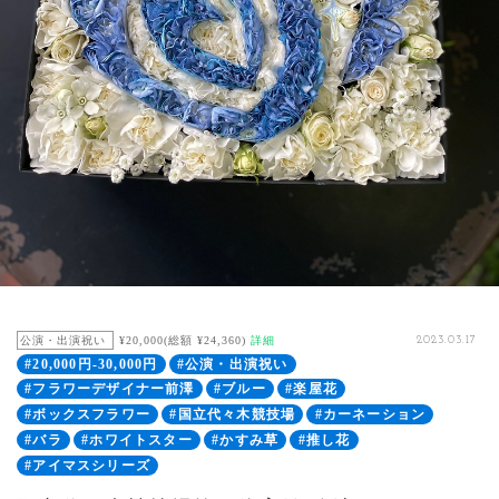
公演・出演祝い
¥20,000(総額 ¥24,360)
詳細
2023.03.17
#20,000円-30,000円
#公演・出演祝い
#フラワーデザイナー前澤
#ブルー
#楽屋花
#ボックスフラワー
#国立代々木競技場
#カーネーション
#バラ
#ホワイトスター
#かすみ草
#推し花
#アイマスシリーズ