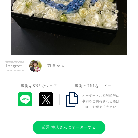
前澤 章人
Designer
事例をSNSでシェア
事例のURLをコピー
オーダー・ご相談時等に
事例をご共有される際は
URLでお伝えください。
前澤 章人さんにオーダーする