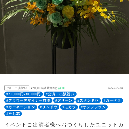
公演・出演祝い
¥20,000(諸費用別)
詳細
2022.10.21
#20,000円-30,000円
#公演・出演祝い
#フラワーデザイナー前澤
#グリーン
#スタンド花
#ガーベラ
#カーネーション
#リンドウ
#モカラ
#オンシジウム
#推し花
イベントご出演者様へおつくりしたユニットカ