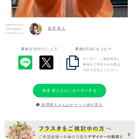
前澤 章人
Designer
事例をSNSでシェア
事例のURLをコピー
オーダー・ご相談時等に
事例をご共有される際は
URLでお伝えください。
前澤 章人さんにオーダーする
前澤章人さんのチャット例を見る