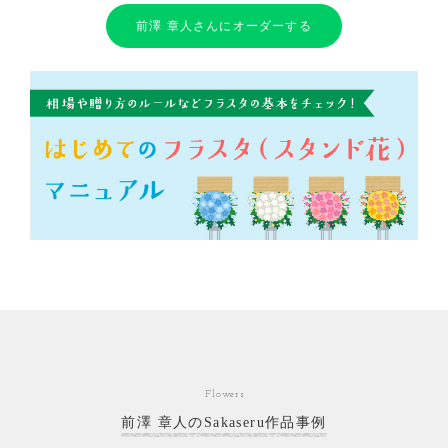
前澤 章人さんにオーダーする
Flowers
前澤 章人のSakaseru作品事例