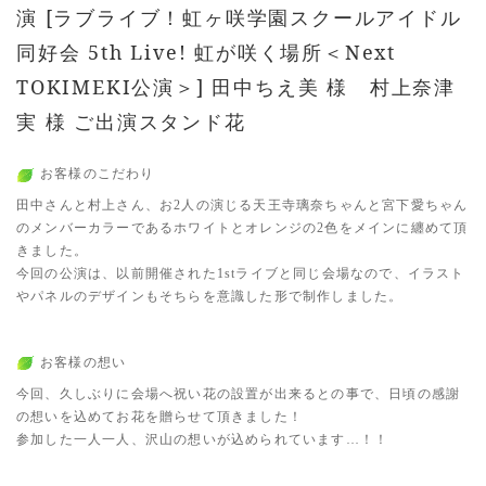
演 [ラブライブ！虹ヶ咲学園スクールアイドル
同好会 5th Live! 虹が咲く場所＜Next
TOKIMEKI公演＞] 田中ちえ美 様 村上奈津
実 様 ご出演スタンド花
お客様のこだわり
田中さんと村上さん、お2人の演じる天王寺璃奈ちゃんと宮下愛ちゃん
のメンバーカラーであるホワイトとオレンジの2色をメインに纏めて頂
きました。
今回の公演は、以前開催された1stライブと同じ会場なので、イラスト
やパネルのデザインもそちらを意識した形で制作しました。
お客様の想い
今回、久しぶりに会場へ祝い花の設置が出来るとの事で、日頃の感謝
の想いを込めてお花を贈らせて頂きました！
参加した一人一人、沢山の想いが込められています…！！