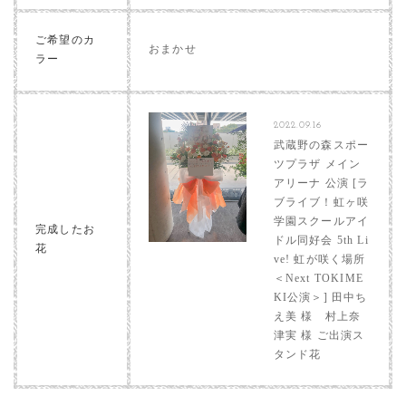
ご希望のカ
おまかせ
ラー
2022.09.16
武蔵野の森スポー
ツプラザ メイン
アリーナ 公演 [ラ
ブライブ！虹ヶ咲
学園スクールアイ
完成したお
ドル同好会 5th Li
花
ve! 虹が咲く場所
＜Next TOKIME
KI公演＞] 田中ち
え美 様 村上奈
津実 様 ご出演ス
タンド花