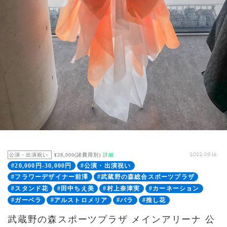
公演・出演祝い
¥28,000(諸費用別)
詳細
2022.09.16
#20,000円-30,000円
#公演・出演祝い
#フラワーデザイナー前澤
#武蔵野の森総合スポーツプラザ
#スタンド花
#田中ちえ美
#村上奈津実
#カーネーション
#ガーベラ
#アルストロメリア
#バラ
#推し花
武蔵野の森スポーツプラザ メインアリーナ 公