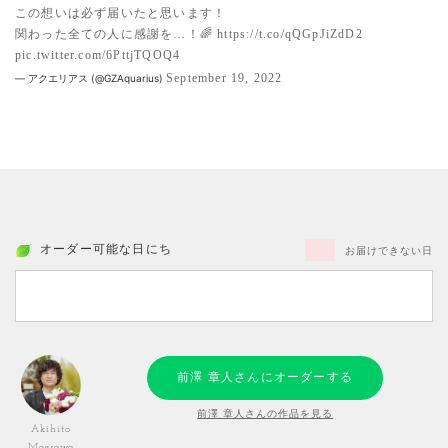
この想いは必ず届いたと思います！
関わった全ての人に感謝を…！🌈
https://t.co/qQGpJiZdD2
pic.twitter.com/6PttjTQOQ4
September 19, 2022
— アクエリアス (@GZAquarius)
オーダー可能な日にち
お届けできない日
前澤 章人さんにオーダーする
前澤 章人さんの作品を見る
Akihito
Maesawa