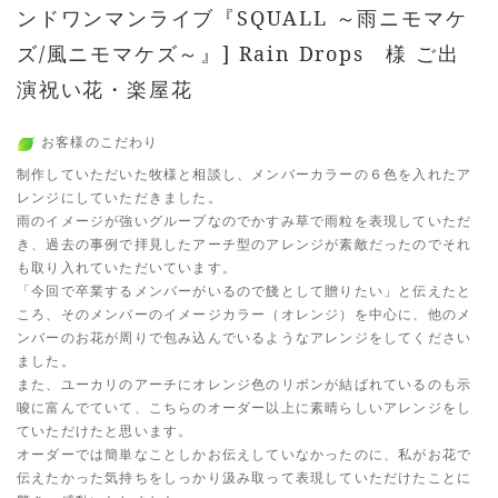
ンドワンマンライブ『SQUALL ～雨ニモマケ
ズ/風ニモマケズ～』] Rain Drops 様 ご出
演祝い花・楽屋花
お客様のこだわり
制作していただいた牧様と相談し、メンバーカラーの６色を入れたア
レンジにしていただきました。
雨のイメージが強いグループなのでかすみ草で雨粒を表現していただ
き、過去の事例で拝見したアーチ型のアレンジが素敵だったのでそれ
も取り入れていただいています。
「今回で卒業するメンバーがいるので餞として贈りたい」と伝えたと
ころ、そのメンバーのイメージカラー（オレンジ）を中心に、他のメ
ンバーのお花が周りで包み込んでいるようなアレンジをしてください
ました。
また、ユーカリのアーチにオレンジ色のリボンが結ばれているのも示
唆に富んでていて、こちらのオーダー以上に素晴らしいアレンジをし
ていただけたと思います。
オーダーでは簡単なことしかお伝えしていなかったのに、私がお花で
伝えたかった気持ちをしっかり汲み取って表現していただけたことに