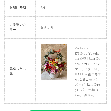
お届け時期
4月
ご希望のカ
おまかせ
ラー
2022.04.15
KT Zepp Yokoha
ma 公演 [Rain Dr
ops セカンドワン
完成したお
マンライブ『SQ
花
UALL ～雨ニモマ
ケズ/風ニモマケ
ズ～』] Rain Dro
ps 様 ご出演祝
い花・楽屋花