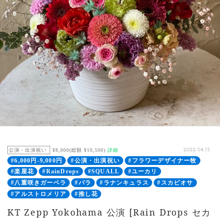
公演・出演祝い
¥8,000(総額 ¥10,500)
詳細
2022.04.15
#6,000円-9,000円
#公演・出演祝い
#フラワーデザイナー牧
#楽屋花
#RainDrops
#SQUALL
#ユーカリ
#八重咲きガーベラ
#バラ
#ラナンキュラス
#スカビオサ
#アルストロメリア
#推し花
KT Zepp Yokohama 公演 [Rain Drops セカ