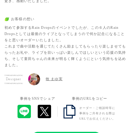
驚き、感動いたしました。
お客様の想い
初めて参加するRain Dropsのイベントでしたが、この６人のRain
Dropsとしては最後のライブとなってしまうので何か記念になること
をと思いオーダーいたしました。
これまで曲や活動を通じてたくさん励ましてもらったり楽しませても
らったお礼や、ライブを目いっぱい楽しんでほしいという応援の気持
ち、そして童田ちゃんの未来が明るく輝くようにという気持ちを込め
ました。
牧 まゆ実
Designer
事例をSNSでシェア
事例のURLをコピー
オーダー・ご相談時等に
事例をご共有される際は
URLでお伝えください。