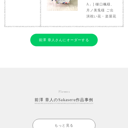
A」] 樋口楓様、
月ノ美兎様 ご出
演祝い花・楽屋花
前澤 章人さんにオーダーする
Flowers
前澤 章人のSakaseru作品事例
もっと見る