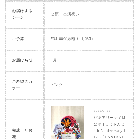
お届けする
公演・出演祝い
シーン
ご予算
¥35,000(総額 ¥41,685)
お届け時期
1月
ご希望のカ
ピンク
ラー
2022.01.22
ぴあアリーナMM
公演 [にじさんじ
完成したお
4th Anniversary L
花
IVE「FANTASI